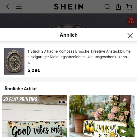
Ähnlich
1 Stück 2D flache Kompass Brosche, kreative Ansteckblume
einzigartiger Kleidungsabzeichen, Urlaubsgeschenk, kann
Kleidung und Rucksäcke dekorieren, Anzeige und
A
Wertschätzung, erhellt die Atmosphäre sofort
5,08€
Ähnliche Artikel