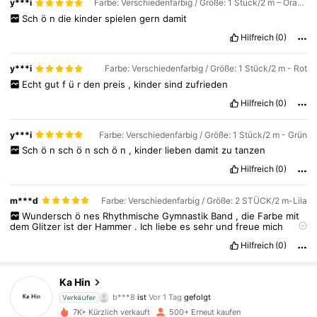
y***i
Farbe: Verschiedenfarbig / Größe: 1 Stück/2 m – Orange
Sch
ö
n
die
kinder
spielen
gern
damit
Hilfreich
(0)
y***i
Farbe: Verschiedenfarbig / Größe: 1 Stück/2 m - Rot
Echt
gut
f
ü
r
den
preis
,
kinder
sind
zufrieden
Hilfreich
(0)
y***i
Farbe: Verschiedenfarbig / Größe: 1 Stück/2 m - Grün
Sch
ö
n
sch
ö
n
sch
ö
n
,
kinder
lieben
damit
zu
tanzen
Hilfreich
(0)
m***d
Farbe: Verschiedenfarbig / Größe: 2 STÜCK/2 m-Lila
Wundersch
ö
nes
Rhythmische
Gymnastik
Band
,
die
Farbe
mit
dem
Glitzer
ist
der
Hammer
.
Ich
liebe
es
sehr
und
freue
mich
schon
riesig
,
es
bei
meinem
Training
zu
benutzen
.
:)
Hilfreich
(0)
85 Follower
4,87
Ka Hin
b***8
ist
Vor 1 Tag
gefolgt
Verkäufer
85 Follower
4,87
7K+ Kürzlich verkauft
500+ Erneut kaufen