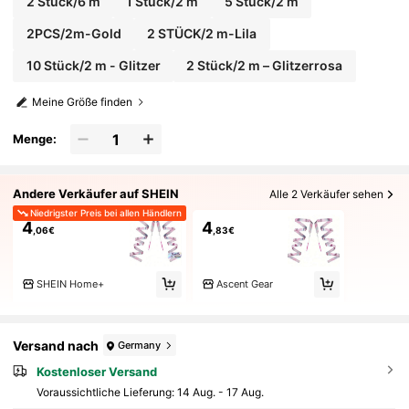
2 Stück/6 m
1 Stück/2 m
5 Stück/2 m
2PCS/2m-Gold
2 STÜCK/2 m-Lila
10 Stück/2 m - Glitzer
2 Stück/2 m – Glitzerrosa
Meine Größe finden
Menge:
Andere Verkäufer auf SHEIN
Alle 2 Verkäufer sehen
Niedrigster Preis bei allen Händlern
4
4
,06€
,83€
SHEIN Home+
Ascent Gear
Versand nach
Germany
Kostenloser Versand
Voraussichtliche Lieferung:
14 Aug. - 17 Aug.