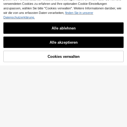
verwendeten Cookies zu erfahren und Ihre optionalen Cookie-Einstellungen
5 übrig
anzupassen, wählen Sie bitte "Cookies verwalten". Weitere Informationen darüber, wie
4
,83€
wir die von uns erfassten Daten verarbeiten,
finden Sie in unserer
Datenschutzerklärung.
Alle ablehnen
0,10€ sparen
1 Paar 35cm künstlerische Gymnastik Bänder, bunte Gymnastik Bänder, multifunktionale Trainingsausrüstung, künstlerische Tanzaufführung Bänder
-1%
Alle akzeptieren
33 übrig
7
,77€
7,87€
Cookies verwalten
ZUM WARENKORB HINZUFÜGEN
4 Stücke/1 Stück Farbverlauf Laser Tanzband mit Stange, leichtes künstlerisches Gymnastik Tanz Übungs- und Bühnenaufführungsband
34 übrig
4
,91€
Freistehende Ballettstange / Tanzstange5-stufig höhenverstellbar, Höhe 715–1115 mmStretchstange aus KohlenstoffstahlIdeal für Ballett, Gleichgewichtstraining und Entspannungsübungen