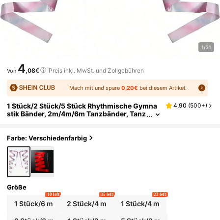
1/21
4
,08€
Preis inkl. MwSt. und Zollgebühren
Von
Mach mit und spare
0,20€
bei diesem Artikel.
1 Stück/2 Stück/5 Stück Rhythmische Gymna
4,90
(
500+
)
stik Bänder, 2m/4m/6m Tanzbänder, Tanz
performance Seidenbänder, glitzernde Ta
nzsatin Bänder mit drehbarem Stab
Farbe: Verschiedenfarbig
Größe
10 left
35 left
23 left
1 Stück/6 m
2 Stück/4 m
1 Stück/4 m