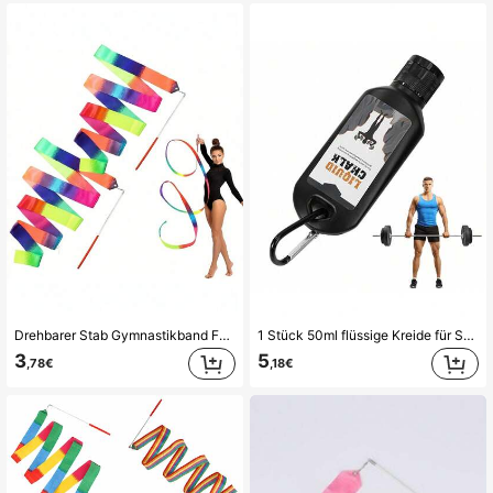
Drehbarer Stab Gymnastikband Farbverlauf Rhythmisches Ballett Tanzband 2m 4m Leichtes Tanzband (Rosa oder Roter Griff Zufällig Versendet)
1 Stück 50ml flüssige Kreide für Sport, Fitness, Klettern, Gymnastik, rutschfest (zufällige Farbe)
3
5
,78€
,18€