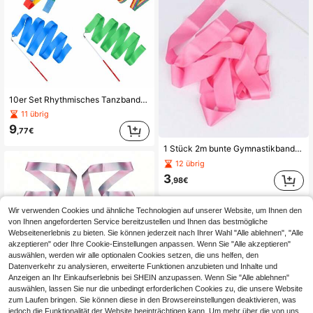
10er Set Rhythmisches Tanzband Gymnastikband Streamer Stab zum Twirling, ideal für Gymnastikwettbewerbe, Ballett und Talentshows
11 übrig
9
,77€
1 Stück 2m bunte Gymnastikband, künstlerisches Gymnastik-Tanzband, geeignet für Ballett, Drehungen, Gymnastik-Trainingsausrüstung
12 übrig
3
,98€
Wir verwenden Cookies und ähnliche Technologien auf unserer Website, um Ihnen den
von Ihnen angeforderten Service bereitzustellen und Ihnen das bestmögliche
Webseitenerlebnis zu bieten. Sie können jederzeit nach Ihrer Wahl "Alle ablehnen", "Alle
akzeptieren" oder Ihre Cookie-Einstellungen anpassen. Wenn Sie "Alle akzeptieren"
auswählen, werden wir alle optionalen Cookies setzen, die uns helfen, den
Datenverkehr zu analysieren, erweiterte Funktionen anzubieten und Inhalte und
Anzeigen an Ihr Einkaufserlebnis bei SHEIN anzupassen. Wenn Sie "Alle ablehnen"
auswählen, lassen Sie nur die unbedingt erforderlichen Cookies zu, die unsere Website
zum Laufen bringen. Sie können diese in den Browsereinstellungen deaktivieren, was
jedoch die Funktionalität der Website beeinträchtigen kann. Um mehr über die von uns
2m/4m/6m glänzendes Farbverlauf Pailletten Rhythmische Gymnastik Tanz Schleife mit drehbarer Stange, Kunstturnen Trainingsutensilie, geeignet für Talentshows, Geburtstagsfeiern und Partygaben