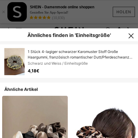
SHEIN - Damenmode online shoppen
×
HOLEN
Genießen Sie App-Special!
(10,830)
Ähnliches finden in 'Einheitsgröße'
1 Stück 4-lagiger schwarzer Karomuster Stoff Große
Haargummi, französisch romantischer Dutt/Pferdeschwanz
Haarschmuck, geeignet für täglichen Gebrauch Haargummis,
Schwarz und Weiss / Einheitsgröße
Haargummi Haarschmuck elastisches Band Schönheit Heim
4,18€
Haarschmuck, Urlaubsaccessoires, Reise, Geburtstag
Ähnliche Artikel