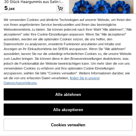
5
Maija Karierte Spitzen 4-Lagen Vol
20 Stück Haargummis aus Satin in
,20€
Haarbänder, vielseitige Casual Haar
ant Große Haargummi, Oversized D
Mehrfarbig, geeignet für Frauen ab
5
zubehör für Festivals und Partys
5
,18€
-1%
5,28€
onut Haarbun Halter Haarzubehör
,24€
14 Jahren, nicht schädlich, praktisc
Haargummis Zopfhalter Haargummi
he und modische Haraccessoires f
s Haargummibänder Haargummis H
ür Festivals und Partys
Wir verwenden Cookies und ähnliche Technologien auf unserer Website, um Ihnen den
aarseil Gummiband
von Ihnen angeforderten Service bereitzustellen und Ihnen das bestmögliche
Webseitenerlebnis zu bieten. Sie können jederzeit nach Ihrer Wahl "Alle ablehnen", "Alle
akzeptieren" oder Ihre Cookie-Einstellungen anpassen. Wenn Sie "Alle akzeptieren"
auswählen, werden wir alle optionalen Cookies setzen, die uns helfen, den
Datenverkehr zu analysieren, erweiterte Funktionen anzubieten und Inhalte und
Anzeigen an Ihr Einkaufserlebnis bei SHEIN anzupassen. Wenn Sie "Alle ablehnen"
auswählen, lassen Sie nur die unbedingt erforderlichen Cookies zu, die unsere Website
zum Laufen bringen. Sie können diese in den Browsereinstellungen deaktivieren, was
1/12/24 Stücke Set Satin-Haargum
jedoch die Funktionalität der Website beeinträchtigen kann. Um mehr über die von uns
mis, weiche Haargummis für Pferde
4
verwendeten Cookies zu erfahren und Ihre optionalen Cookie-Einstellungen
,88€
schwänze, geeignet für hohe Pferd
anzupassen, wählen Sie bitte "Cookies verwalten". Weitere Informationen darüber, wie
eschwänze und Freizeitkleidung, H
wir die von uns erfassten Daten verarbeiten,
finden Sie in unserer
aaraccessoires
8
Datenschutzerklärung.
0,15€ sparen
Alle ablehnen
8
2/1 Stück Damen Spitzen Scrunchi
Ähnliche vorrätige Artikel in '
Einheitsgröße
' anzeigen
Alle ansehen
e Stirnband, große Größe modisch v
topshiny 2er Set Damen Oversized
4
3er/Set Blumen-Scrunchies, Oversi
,23€
-3%
4,38€
ielseitig, geeignet zum Baden, Gesi
Scrunchies, Blumenmuster & Polka
Alle akzeptieren
4
zed Haargummis, elegante Haaracc
4
,56€
chtwaschen und Outfit-Matching
Sorry, dieses Produkt ist ausverkauft.
Dot Spitze Haargummis, weiche el
,38€
essoires, Geschenke für Pferdesch
astische Haarbänder für Pferdesch
wanz
wanz, Dutt, tägliches Haarstyling
Cookies verwalten
AUSVERKAUFT