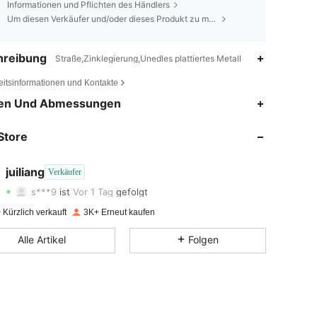
Informationen und Pflichten des Händlers
Um diesen Verkäufer und/oder dieses Produkt zu melden
hreibung
Straße,Zinklegierung,Unedles plattiertes Metall
eitsinformationen und Kontakte
en Und Abmessungen
4,82
9
949
Store
4,82
9
949
4,82
9
949
juiliang
Verkäufer
s***9
ist
Vor 1 Tag
gefolgt
4,82
9
949
Bewertung
Artikel
Follower
Kürzlich verkauft
3K+ Erneut kaufen
4,82
9
949
Alle Artikel
Folgen
4,82
9
949
4,82
9
949