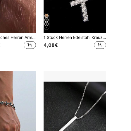
4
1 Stück modisches Herren Armband aus 7mm Titan-Stahl | Klassische Kubanische Gliederkette | Nicht verblassend & waschbar | Modisches Accessoire, Halloween Accessoires, Punk
1 Stück Herren Edelstahl Kreuz Anhänger Halskette mit gedrehter Seilkette, Hip Hop Rap Rock Stil, mit Strass besetzter Modeschmuck
4,08€
€