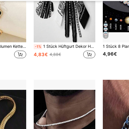
4
alloween Accessoire, Lehrertags Straßenmode Accessoire, Denim Accessoire
1 Stück Hüftgurt Dekor Hose im Hip-Hop Stil, Unisex Streetwear
-1%
4,96€
4,83€
4,88€