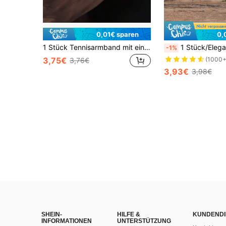
0,01€ sparen
0,
1 Stück Tennisarmband mit eingelassenen kubischen Zirkoniasteinen, Hip-Hop Schmuckgeschenk, geeignet für tägliche Partys, Halloween, Vatertag, Schulschmuck, Herren Y2K Accessoires, Gothic Ketten, Jeans Accessoires, Gothic Schmuck, Schulanfang, Halloween Accessoires, Punk
1 Stück/Elegante Herren-Halskette aus Edelstahl, ausgestattet mit einem exquisiten schwarz-ölgetränk
-1%
3,75€
(1000+
3,76€
3,93€
3,98€
SHEIN-
HILFE &
KUNDENDI
INFORMATIONEN
UNTERSTÜTZUNG