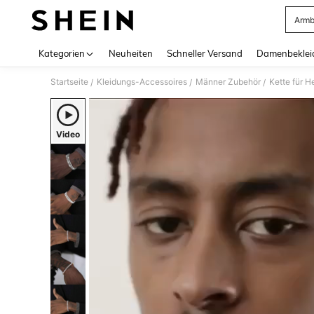
Armb
Use up 
Kategorien
Neuheiten
Schneller Versand
Damenbeklei
Startseite
Kleidungs-Accessoires
Männer Zubehör
Kette für H
/
/
/
Video