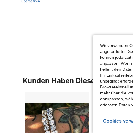
übersetzen
Mehr Bewertung
Wir verwenden Co
angeforderten Ser
können jederzeit 
anpassen. Wenn Si
helfen, den Date
Ihr Einkaufserle
Kunden Haben Diese Artikel A
unbedingt erford
Browsereinstellun
mehr über die vo
anzupassen, wähle
erfassten Daten 
Cookies verw