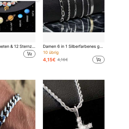
1 Stück 8 Planeten & 12 Sternzeichen Armband, Naturstein Sonnensystem Armband, Waage/Jungfrau/Löwe Sternbild Anhänger Armband, Schmuckgeschenk für Paar am Valentinstag
Damen 6 in 1 Silberfarbenes gemischtes Gliederkette Armband Set, verdrehtes Seil, Büroklammer, Schlange, Fischgrätenmuster, dünne Kette, minimalistisches Handgelenk Accessoire Geschenk
10 übrig
4,15€
4,16€