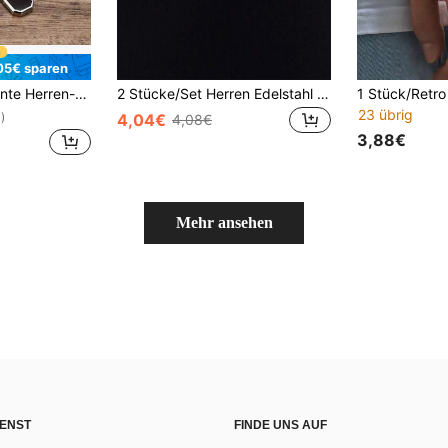
05€ sparen
ten Anhänger - einzigartiges geometrisches Design, geeignet für verschiedene Anlässe
2 Stücke/Set Herren Edelstahl Nieten Anhänger Halskette Hip Hop Street Style Doppelschicht Halskette geeignet für den täglichen Gebrauch
23 übrig
4,04€
)
4,08€
3,88€
Mehr ansehen
ENST
FINDE UNS AUF