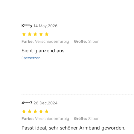
K***y
14 May,2026
Farbe: Verschiedenfarbig, Größe: Silber
Farbe:
Verschiedenfarbig
Größe:
Silber
Sieht glänzend aus.
übersetzen
4***7
26 Dec,2024
Farbe: Verschiedenfarbig, Größe: Silber
Farbe:
Verschiedenfarbig
Größe:
Silber
Passt ideal, sehr schöner Armband geworden.