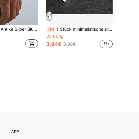
1 Stück/Retro Antike Silber Blumen Pflaumenblüten Armband Vintage Blumen Gliederkette Bohemian Elegante Schmuck für Frauen Tägliches Kombinieren Geschenk
1 Stück minimalistische silberne vertikale Balkenhalskette für Männer und Frauen, dünne Boxkette, leer, gravierbar, geometrischer Anhänger, einfacher täglicher Schmuck zum Kombinieren
-1%
25 übrig
3,94€
3,98€
APP