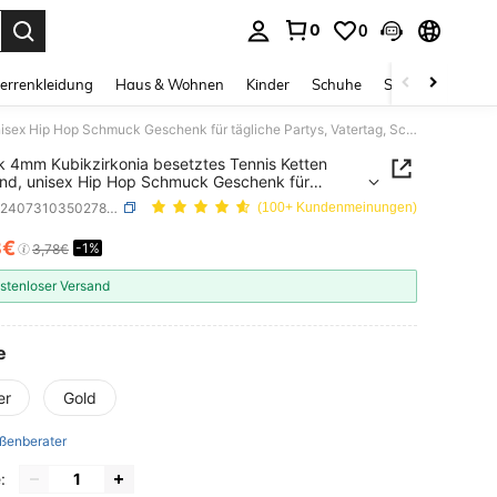
0
0
ess Enter to select.
errenkleidung
Haus & Wohnen
Kinder
Schuhe
Schmuck & Acces
1 Stück 4mm Kubikzirkonia besetztes Tennis Ketten Armband, unisex Hip Hop Schmuck Geschenk für tägliche Partys, Vatertag, Schule, Halloween Accessoires, Punk
k 4mm Kubikzirkonia besetztes Tennis Ketten
nd, unisex Hip Hop Schmuck Geschenk für
he Partys, Vatertag, Schule, Halloween
SKU: sc2407310350278570
(100+ Kundenmeinungen)
oires, Punk
3€
-1%
ICE AND AVAILABILITY
3,78€
stenloser Versand
e
er
Gold
ßenberater
: