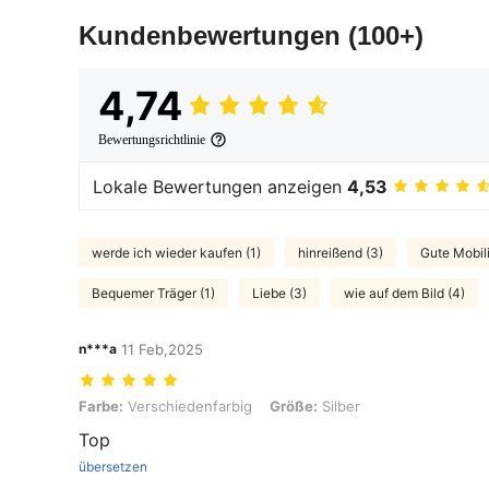
Kundenbewertungen
(100+)
4,74
Bewertungsrichtlinie
Lokale Bewertungen anzeigen
4,53
werde ich wieder kaufen (1)
hinreißend (3)
Gute Mobili
Bequemer Träger (1)
Liebe (3)
wie auf dem Bild (4)
n***a
11 Feb,2025
Farbe: Verschiedenfarbig, Größe: Silber
Farbe:
Verschiedenfarbig
Größe:
Silber
Top
übersetzen