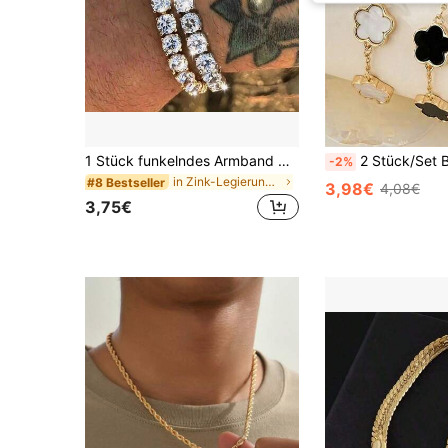
1 Stück funkelndes Armband mit Mikro-Zirkonia-Einlage, Hip-Hop-Stil goldfarbenes glitzerndes Strass-Armband, geeignet für den täglichen Gebrauch, Partys und als Schmuckgeschenk, Vatertags-Geschenk, Schul-Halloween-Accessoires, Punk-Streetwear-Accessoires, Jeans-Accessoires
2 Stück/Set Blumen Ketten Armband Set, eleganter Armband Schmuck, Alltagsmode, H
-2%
in Zink-Legierung Kette für Herrenbekleidung
#8 Bestseller
3,98€
4,08€
3,75€