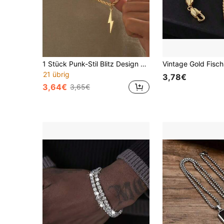
1 Stück Punk-Stil Blitz Design Anhänger Halskette für Herren, modische Edelstahl Streetwear Kette Halskette, lässiges multifunktionales Alltagsschmuck Accessoire, mexikanische Halskette Vatertags Geschenk Schulanfang Halloween Accessoires Streetwear Accessoires Jeans Accessoires
21 übrig
3,78€
3,64€
3,65€