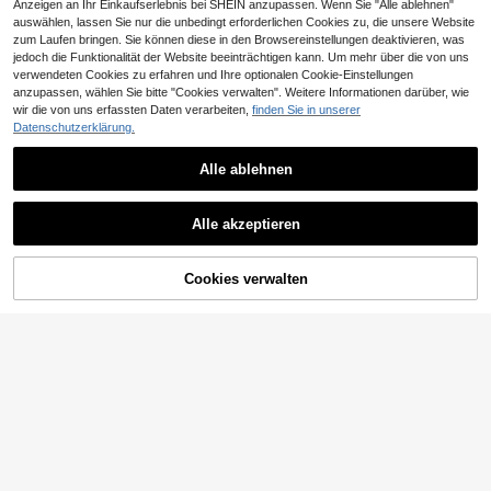
Anzeigen an Ihr Einkaufserlebnis bei SHEIN anzupassen. Wenn Sie "Alle ablehnen"
auswählen, lassen Sie nur die unbedingt erforderlichen Cookies zu, die unsere Website
zum Laufen bringen. Sie können diese in den Browsereinstellungen deaktivieren, was
jedoch die Funktionalität der Website beeinträchtigen kann. Um mehr über die von uns
verwendeten Cookies zu erfahren und Ihre optionalen Cookie-Einstellungen
anzupassen, wählen Sie bitte "Cookies verwalten". Weitere Informationen darüber, wie
wir die von uns erfassten Daten verarbeiten,
finden Sie in unserer
Datenschutzerklärung.
1 Stück Twist Trainer Handgelenk S
12pcs Stahlplatten gewichtete West
tärke Fitness Twist Stange Arm Stär
e verstellbare Workout Jacke für Fit
34 übrig
18
,64€
-1%
18,94€
ke Widerstandstrainer
nessstudio, Laufen & Training Schw
Alle ablehnen
8
ere Übungsgewicht Weste
,30€
4-5 Werktage
Alle akzeptieren
ZUM WARENKORB
Cookies verwalten
JETZT EINKAUFEN
HINZUFÜGEN
Verstellbares Asphalt-Hantelset 2 X
5kg = 10kg / 2 X 10kg = 20kg / 2 X
9 übrig