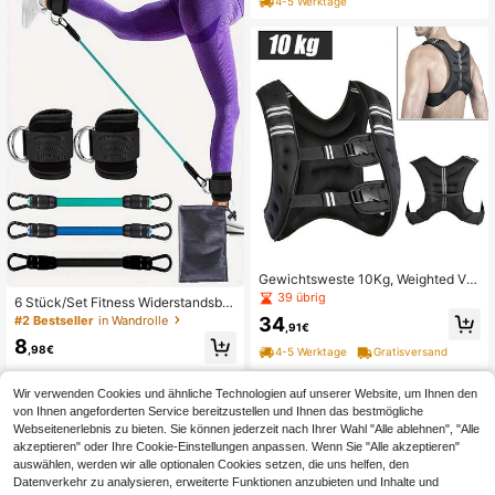
4-5 Werktage
Gewichtsweste 10Kg, Weighted Ves
t Verstellbare Laufweste Trainingsw
39 übrig
6 Stück/Set Fitness Widerstandsbä
este Gewichtsmanschetten mit Refl
nder mit Silberknöchelverschluss, K
34
#2 Bestseller
in Wandrolle
exstreifen und Verstell-Riemen für K
,91€
nöchelgurt für Bein- und Po-Trainin
rafttraining Laufen Fitness
8
g im Fitnessstudio, Fitnessknöchelk
,98€
4-5 Werktage
Gratisversand
ette Fitnessstudio-Zubehör, Sport, F
itnessstudio, Heimübungen, Fitness
studio-Gurt, Widerstandsbänder
Wir verwenden Cookies und ähnliche Technologien auf unserer Website, um Ihnen den
von Ihnen angeforderten Service bereitzustellen und Ihnen das bestmögliche
Webseitenerlebnis zu bieten. Sie können jederzeit nach Ihrer Wahl "Alle ablehnen", "Alle
akzeptieren" oder Ihre Cookie-Einstellungen anpassen. Wenn Sie "Alle akzeptieren"
auswählen, werden wir alle optionalen Cookies setzen, die uns helfen, den
Datenverkehr zu analysieren, erweiterte Funktionen anzubieten und Inhalte und