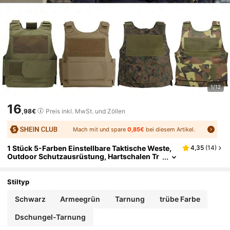
1/12
16
,98€
Preis inkl. MwSt. und Zöllen
Mach mit und spare
0,85€
bei diesem Artikel.
1 Stück 5-Farben Einstellbare Taktische Weste,
4,35
(
14
)
Outdoor Schutzausrüstung, Hartschalen Tr
aining Schutzweste. Einstellbare Outdoor W
este, geeignet für leichte Outdoor Ausrüstung.
Geeignet für Wandern, Klettern, Training, Radfa
Stiltyp
hren, Trekking. Unisex.
Schwarz
Armeegrün
Tarnung
trübe Farbe
Dschungel-Tarnung