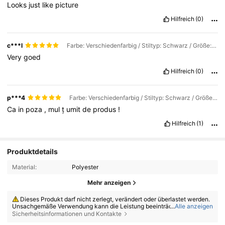
Looks
just
like
picture
Hilfreich
(0)
c***l
Farbe: Verschiedenfarbig / Stiltyp: Schwarz / Größe: 1 Stück
Very
goed
Hilfreich
(0)
p***4
Farbe: Verschiedenfarbig / Stiltyp: Schwarz / Größe: 1 Stück
Ca
in
poza
,
mul
ț
umit
de
produs
!
Hilfreich
(1)
Produktdetails
Material:
Polyester
Mehr anzeigen
Dieses Produkt darf nicht zerlegt, verändert oder überlastet werden.
Unsachgemäße Verwendung kann die Leistung beeinträchtigen, das Pr
...
Alle anzeigen
1.9K Follower
odukt beschädigen und das Verletzungsrisiko erhöhen.
4,74
Sicherheitsinformationen und Kontakte
Dieses Produkt ist ausschließlich für Erwachsene bestimmt. Außerha