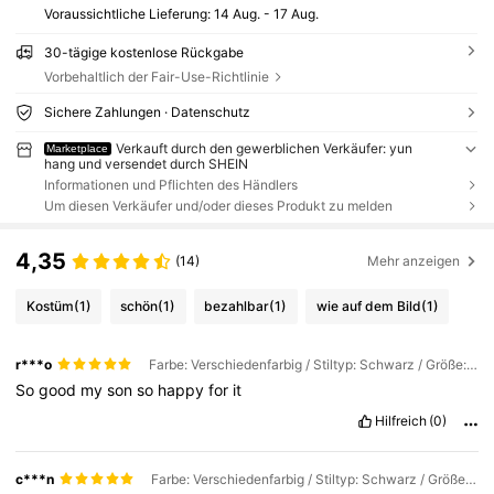
Voraussichtliche Lieferung:
14 Aug. - 17 Aug.
30-tägige kostenlose Rückgabe
Vorbehaltlich der Fair-Use-Richtlinie
Sichere Zahlungen · Datenschutz
Verkauft durch den gewerblichen Verkäufer: yun
Marketplace
hang und versendet durch SHEIN
Informationen und Pflichten des Händlers
Um diesen Verkäufer und/oder dieses Produkt zu melden
4,35
(14)
Mehr anzeigen
Kostüm
(1)
schön
(1)
bezahlbar
(1)
wie auf dem Bild
(1)
r***o
Farbe: Verschiedenfarbig / Stiltyp: Schwarz / Größe: 1 Stück
So
good
my
son
so
happy
for
it
Hilfreich
(0)
c***n
Farbe: Verschiedenfarbig / Stiltyp: Schwarz / Größe: 1 Stück