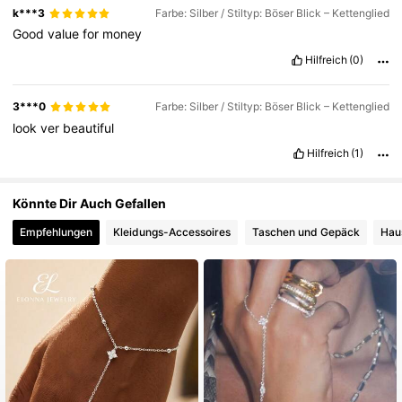
k***3
Farbe: Silber / Stiltyp: Böser Blick – Kettenglied
Good
value
for
money
Hilfreich
(0)
3***0
Farbe: Silber / Stiltyp: Böser Blick – Kettenglied
look
ver
beautiful
Hilfreich
(1)
Könnte Dir Auch Gefallen
Empfehlungen
Kleidungs-Accessoires
Taschen und Gepäck
Hau