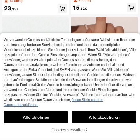
11 übrig
14 übrig
lichen Gebrauch von Frauen und St
oallergenes Ring-Armband Schmuc
15
23
randbesuche, kann als Schmuckge
k für Frauen für Alltag, Urlaub, Part
,62€
,39€
schenk verschenkt werden
y, Feiertagsgeschenk
Wir verwenden Cookies und ähnliche Technologien auf unserer Website, um Ihnen den
von Ihnen angeforderten Service bereitzustellen und Ihnen das bestmögliche
Webseitenerlebnis zu bieten. Sie können jederzeit nach Ihrer Wahl "Alle ablehnen", "Alle
akzeptieren" oder Ihre Cookie-Einstellungen anpassen. Wenn Sie "Alle akzeptieren"
auswählen, werden wir alle optionalen Cookies setzen, die uns helfen, den
Datenverkehr zu analysieren, erweiterte Funktionen anzubieten und Inhalte und
Anzeigen an Ihr Einkaufserlebnis bei SHEIN anzupassen. Wenn Sie "Alle ablehnen"
auswählen, lassen Sie nur die unbedingt erforderlichen Cookies zu, die unsere Website
zum Laufen bringen. Sie können diese in den Browsereinstellungen deaktivieren, was
jedoch die Funktionalität der Website beeinträchtigen kann. Um mehr über die von uns
verwendeten Cookies zu erfahren und Ihre optionalen Cookie-Einstellungen
anzupassen, wählen Sie bitte "Cookies verwalten". Weitere Informationen darüber, wie
wir die von uns erfassten Daten verarbeiten,
finden Sie in unserer
7
Datenschutzerklärung.
SereneSpark 1 Stück 925er Sterling
#Glanzmomente
silber exquisiter balkenförmiger CZ-
21 übrig
Alle ablehnen
Alle akzeptieren
Eleganter minimalistischer runder C
Kettenring-Armband, feiner Schmu
Z S925 Silber Armreif, stapelbarer L
13
3 übrig
ck geeignet für Hochzeit, Party, Ge
,93€
uxus Feinschmuck für tägliches Tra
schenk, Reisen und andere Anlässe
ZUM WARENKORB
13
Cookies verwalten
gen, Reisen, Partys und Jahrestage
JETZT EINKAUFEN
,34€
HINZUFÜGEN