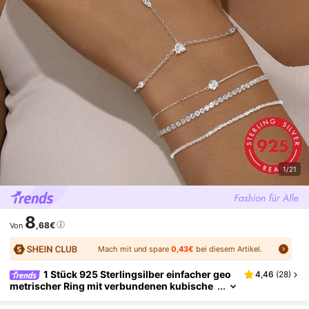
1/21
8
,68€
Von
Mach mit und spare
0,43€
bei diesem Artikel.
1 Stück 925 Sterlingsilber einfacher geo
4,46
(
28
)
metrischer Ring mit verbundenen kubische
n Elementen, reines Silber, geeignet für Frau
en für Alltag, Dates, Urlaub, Feiertagsgeschenk