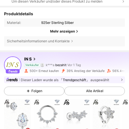
Um diesen Verkäufer und/oder dieses Produkt zu melden
Produktdetails
Material:
925er Sterling Silber
Mehr anzeigen
4K Follower
4,72
Sicherheitsinformationen und Kontakte
4K Follower
4,72
IN S
k***a
bezahlt
Vor 1 Tag
Verkäufer
r***8
ist
Vor 17 Stunden
gefolgt
500+ Erneut kaufen
39% Anstieg der Verkäufe
56% Anstie
4K Follower
4,72
Dieser Laden wurde als
「Trendgeschäft」
ausgewählt
Folgen
Alle Artikel
4K Follower
4,72
4K Follower
4,72