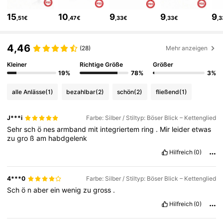
4K Follower
4,72
15
10
9
9
9
,51€
,47€
,33€
,33€
,
4K Follower
4,72
4,46
(28)
Mehr anzeigen
Kleiner
Richtige Größe
Größer
19%
78%
3%
4K Follower
4,72
alle Anlässe
(1)
bezahlbar
(2)
schön
(2)
fließend
(1)
4K Follower
4,72
J***i
Farbe: Silber / Stiltyp: Böser Blick – Kettenglied
Sehr
sch
ö
nes
armband
mit
integriertem
ring
.
Mir
leider
etwas
zu
gro
ß
am
habdgelenk
4K Follower
4,72
Hilfreich
(0)
4K Follower
4,72
4***0
Farbe: Silber / Stiltyp: Böser Blick – Kettenglied
Sch
ö
n
aber
ein
wenig
zu
gross
.
Hilfreich
(0)