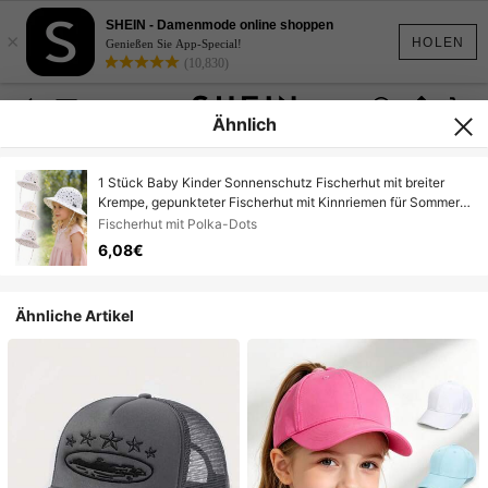
SHEIN - Damenmode online shoppen
×
HOLEN
Genießen Sie App-Special!
(10,830)
Ähnlich
1 Stück Baby Kinder Sonnenschutz Fischerhut mit breiter
Krempe, gepunkteter Fischerhut mit Kinnriemen für Sommer
Outdoor Strand Urlaub & Reisen
Fischerhut mit Polka-Dots
6,08€
Ähnliche Artikel