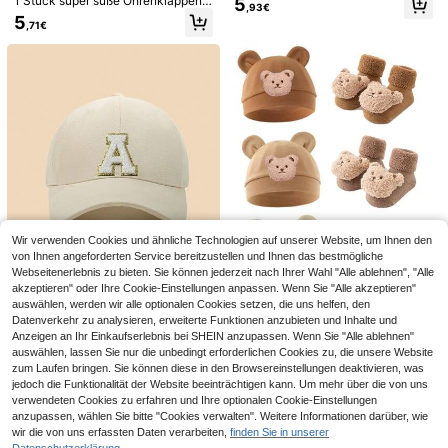
1 Stück super süße Ohrenklappen
5
e-Strand-Wander-Windschutz-Son
,93€
Beanie Mütze, Süß für Kleinkind Ju
5
nenschutz-Hut
,71€
ngen und Mädchen, Herbst/Winter
9
1 Stück Kleinkind Baseballkappe, S
onnenschutz, Baby Jungen Baseba
5
5 Stücke/Packung Warme Babys/Kl
,82€
-1%
5,88€
llkappe, verstellbare Größe, Mesh B
einkinder Beanies, weiche gestrickt
9
aseballkappe, Kinder Outdoor Stran
,83€
e einfarbige Mützen, Wintergesche
d Sonnenschutz Hut
nk
Wir verwenden Cookies und ähnliche Technologien auf unserer Website, um Ihnen den
von Ihnen angeforderten Service bereitzustellen und Ihnen das bestmögliche
Webseitenerlebnis zu bieten. Sie können jederzeit nach Ihrer Wahl "Alle ablehnen", "Alle
akzeptieren" oder Ihre Cookie-Einstellungen anpassen. Wenn Sie "Alle akzeptieren"
auswählen, werden wir alle optionalen Cookies setzen, die uns helfen, den
5
Datenverkehr zu analysieren, erweiterte Funktionen anzubieten und Inhalte und
2 Stücke süßes Bären Plüsch Pupp
Anzeigen an Ihr Einkaufserlebnis bei SHEIN anzupassen. Wenn Sie "Alle ablehnen"
en Set mit Mütze und Socken, geei
1 Stück Kinder 26 Buchstaben Mus
5
,39€
gnet für Herbst/Winter
auswählen, lassen Sie nur die unbedingt erforderlichen Cookies zu, die unsere Website
ter Baseball Kappe, Kleinkind Jung
4
,97€
zum Laufen bringen. Sie können diese in den Browsereinstellungen deaktivieren, was
en Mädchen Sonnenhut, geeignet f
ür täglichen Outdoor-Gebrauch, UV
jedoch die Funktionalität der Website beeinträchtigen kann. Um mehr über die von uns
-Schutz
verwendeten Cookies zu erfahren und Ihre optionalen Cookie-Einstellungen
anzupassen, wählen Sie bitte "Cookies verwalten". Weitere Informationen darüber, wie
wir die von uns erfassten Daten verarbeiten,
finden Sie in unserer