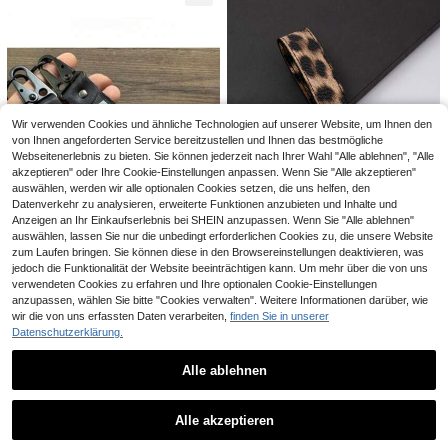
üsselbänder mit ID-Halter Kfz-Zub
Geschenk für Frauen
ng, Harz-Tomaten-Anhänger, Tasc
0,59€ sparen
ehör Taschenanhänger Geschenke
3
henanhänger, Auto-Schlüsselanhän
,27€
für Mutter, Vater, Abschluss und Le
ger; geeignet für Handtaschen, Gel
Rick and Morty
hrer
dbörsen, täglichen Gebrauch, Gesc
Rick and Morty X SHEIN Schlüssela
henke
nhänger mit Glitzerwirbel, Taschen
5
,00€
-10%
5,59€
haken
Wir verwenden Cookies und ähnliche Technologien auf unserer Website, um Ihnen den
von Ihnen angeforderten Service bereitzustellen und Ihnen das bestmögliche
Webseitenerlebnis zu bieten. Sie können jederzeit nach Ihrer Wahl "Alle ablehnen", "Alle
akzeptieren" oder Ihre Cookie-Einstellungen anpassen. Wenn Sie "Alle akzeptieren"
auswählen, werden wir alle optionalen Cookies setzen, die uns helfen, den
Datenverkehr zu analysieren, erweiterte Funktionen anzubieten und Inhalte und
Anzeigen an Ihr Einkaufserlebnis bei SHEIN anzupassen. Wenn Sie "Alle ablehnen"
auswählen, lassen Sie nur die unbedingt erforderlichen Cookies zu, die unsere Website
13
zum Laufen bringen. Sie können diese in den Browsereinstellungen deaktivieren, was
jedoch die Funktionalität der Website beeinträchtigen kann. Um mehr über die von uns
Minimalistischer Auto-Schlüsselan
1 Stück Nähschere, Bügeleisen, Ma
verwendeten Cookies zu erfahren und Ihre optionalen Cookie-Einstellungen
hänger aus Zinklegierung und PU-
#1 Bestseller
in Zink-Legierung Schlüsselanhänger & Zubehör
ßband Schlüsselanhänger, Mutterta
3
Leder, in mehreren Farben und Stile
anzupassen, wählen Sie bitte "Cookies verwalten". Weitere Informationen darüber, wie
,50€
-2%
3,58€
gs DIY Schmuckgeschenk Auto Ac
(1000+)
1 Stück Auto-Rennsport-Enthusiast
n erhältlich, Unisex-Geschenk
wir die von uns erfassten Daten verarbeiten,
finden Sie in unserer
cessoires, süße Gothic Y2K Tasche
en Schlüsselanhänger, Motorsport-
3
4
Datenschutzerklärung.
Accessoires Schlüsselbänder mit ID
,98€
,14€
4,18€
Event Gedenk-Schlüsselanhänger,
5/10 Stücke Legierung Sakura Blu
-Halter, Auto Accessoires, Taschen
Taschenverschluss Dekor Schlüss
menförmiger Schlüsselanhänger mit
4
anhänger, Geschenke für Mutter, Va
,14€
elanhänger Geschenke für Mutter,
Anhänger, geeignet als Taschenanh
Alle ablehnen
ter, Abschluss und Lehrer
Vater, Abschluss und Lehrer
änger, Autoschlüsselanhänger, Paar
-Geschenk, Geburtstag, Feiertag
Ähnliche vorrätige Artikel anzeigen
Alle ansehen
Alle akzeptieren
Sorry, dieses Produkt ist ausverkauft.