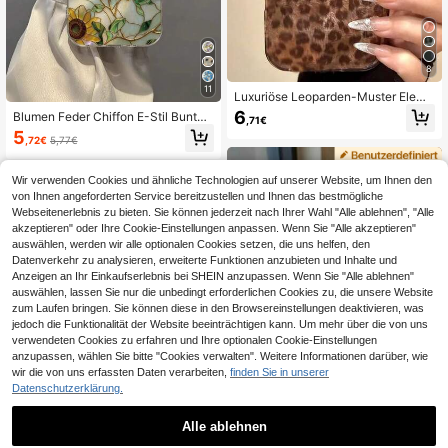
ahrestag
8
11
Luxuriöse Leoparden-Muster Eleme
nt Mode Handyhülle Leoparden-Mu
6
Blumen Feder Chiffon E-Stil Buntgl
,71€
ster Herbst Braun Glitzer Gletscher
as Sonnenblume bemalt Anti-Sturz
5
Handyhülle kompatibel mit iPhone 1
,72€
5,77€
Handyhülle kompatibel mit iPhone 1
7 Pro Max 17 Pro 17 16 Pro Max 16
4, 14 Pro, 14 Pro Max, 13, 13 Pro, 1
Pro 16 15 Pro Max 15 Pro 15 14 Pro
3 Pro Max, 11, 11 Pro Max, 12, 12 Pr
Max 14 Pro 13 Pro Max 12 Pro Max
Wir verwenden Cookies und ähnliche Technologien auf unserer Website, um Ihnen den
o, 12 Pro Max, XR, XS, 15, 15 Pro, 15
11 Modische stoß- und sturzsichere
von Ihnen angeforderten Service bereitzustellen und Ihnen das bestmögliche
Pro Max, 16, 16 Pro, 16 Pro Max, 17,
Handyhülle als Frühlings-Geburtsta
Webseitenerlebnis zu bieten. Sie können jederzeit nach Ihrer Wahl "Alle ablehnen", "Alle
17 Pro, 17 Air, 17 Pro Max, S23, S24,
gs-, Jahrestags- oder Partygesche
A04, A05, A14, A12, A15, A33, A53,
akzeptieren" oder Ihre Cookie-Einstellungen anpassen. Wenn Sie "Alle akzeptieren"
nk
A32, A35, A34, 13, 13 Pro, 14, 14 Pr
auswählen, werden wir alle optionalen Cookies setzen, die uns helfen, den
o, 15, 15 Pro, Premium Anti-Sturz H
Datenverkehr zu analysieren, erweiterte Funktionen anzubieten und Inhalte und
andyhülle
Anzeigen an Ihr Einkaufserlebnis bei SHEIN anzupassen. Wenn Sie "Alle ablehnen"
auswählen, lassen Sie nur die unbedingt erforderlichen Cookies zu, die unsere Website
zum Laufen bringen. Sie können diese in den Browsereinstellungen deaktivieren, was
jedoch die Funktionalität der Website beeinträchtigen kann. Um mehr über die von uns
verwendeten Cookies zu erfahren und Ihre optionalen Cookie-Einstellungen
anzupassen, wählen Sie bitte "Cookies verwalten". Weitere Informationen darüber, wie
wir die von uns erfassten Daten verarbeiten,
finden Sie in unserer
Datenschutzerklärung.
4
0,04€ sparen
Alle ablehnen
6
WeeYRN store