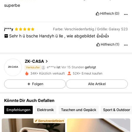
superbe
Hilfreich
(0)
j***y
Farbe: Verschiedenfarbig / Größe: Galaxy S23
Sehr
h
ü
bsche
Handyh
ü
lle
,
wie
abgebildet
👍👍👍
Hilfreich
(1)
12K Follower
4,91
ZK-CASA
e***e
ist
Vor 15 Stunden
gefolgt
Verkäufer
l***5
ist am Durchsuchen
12K Follower
4,91
34K+ Kürzlich verkauft
52K+ Erneut kaufen
Folgen
Alle Artikel
12K Follower
4,91
Könnte Dir Auch Gefallen
Empfehlungen
Elektronik
Taschen und Gepäck
Sport & Outdoor
12K Follower
4,91
12K Follower
4,91