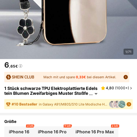
1/71
6
,65€
Mach mit und spare
0,33€
bei diesem Artikel.
1 Stück schwarze TPU Elektroplattierte Edels
4,80
(
1000+
)
tein Blumen Zweifarbiges Muster Stoßfe
ste Handyhülle und 1 Stück schwarzer Bl
umen Harz Strass Schlüsselband Trageriem
#
10
Bestseller
in Galaxy A91/M80S/S10 Lite Modische Handyhüllen
en, kompatibel mit Apple/Android Smartpho
nes
Größe
4 left
9 left
4 left
iPhone 16
iPhone 16 Pro
iPhone 16 Pro Max