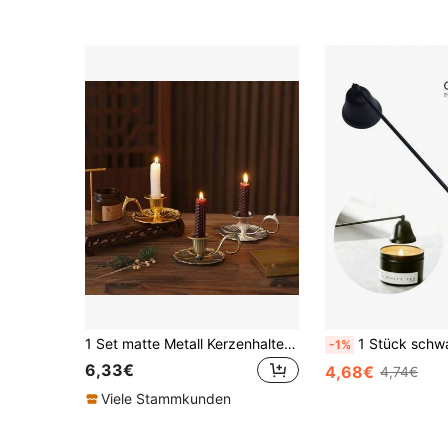
1 Set matte Metall Kerzenhalter, Vintage-Stil, geeignet für Couchtisch, Esszimmer, Schlafzimmer, Heimdekoration, Hochzeit, Esstisch und mehr
1 Stück schwarzer & goldener Edelstahl eleganter Kerzenlöscher mit Griff, geeignet für Kerzenhalter, Kerzendochte, ideale
-1%
6,33€
4,68€
4,74€
Viele Stammkunden