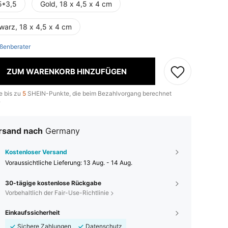
5*3,5
Gold, 18 x 4,5 x 4 cm
warz, 18 x 4,5 x 4 cm
ßenberater
ZUM WARENKORB HINZUFÜGEN
e bis zu
5
SHEIN-Punkte, die beim Bezahlvorgang berechnet
.
rsand nach
Germany
Kostenloser Versand
Voraussichtliche Lieferung:
13 Aug. - 14 Aug.
30-tägige kostenlose Rückgabe
Vorbehaltlich der Fair-Use-Richtlinie
Einkaufssicherheit
Sichere Zahlungen
Datenschutz