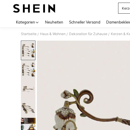
Kerz
Use up 
Kategorien
Neuheiten
Schneller Versand
Damenbeklei
Startseite
Haus & Wohnen
Dekoration für Zuhause
Kerzen & K
/
/
/