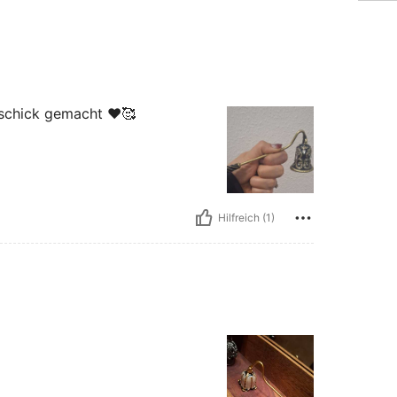
 schick gemacht ❤️🥰
Hilfreich (1)