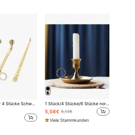
3 Stücke oder 4 Stücke Schwarz/Silber/Roségold Kerzenwerkzeug Set glänzendes Kerzenwerkzeug Set aus Edelstahl Kerzenwerkzeug Set Werkzeug Set Kerzen-Docht-Trimmer, Kerzen-Docht-Taucher, Kerzen-Docht-Löschgerät, Kerzen-Taucher für Kerzenliebhaber Kerzen-Zubehör Set Löschgerät
1 Stück/4 Stücke/6 Stücke nordischer Luxus Kupfer Kerzenständer, Hochzeit Party Esstisch Dekor Kerzenhalter, Geburtstags Party Paar Date Heiratsantrag Kerzenlicht Dinner Kerzenständer Deko, Bar Party lange Stangen Kerzenbasis, Halloween Weihnachten Dekoration
5,08€
5,13€
Viele Stammkunden