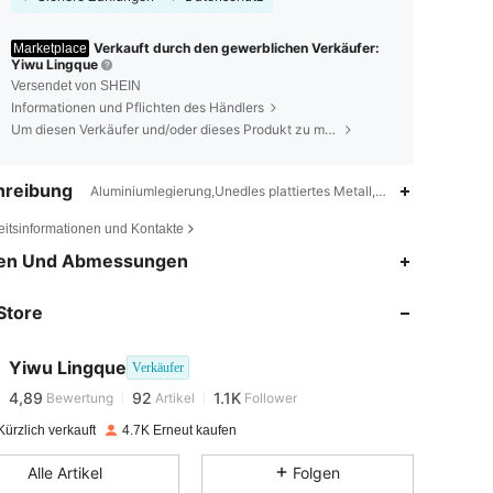
Verkauft durch den gewerblichen Verkäufer:
Marketplace
Yiwu Lingque
Versendet von SHEIN
Informationen und Pflichten des Händlers
Um diesen Verkäufer und/oder dieses Produkt zu melden
hreibung
Aluminiumlegierung,Unedles plattiertes Metall,No Other Material
eitsinformationen und Kontakte
en Und Abmessungen
4,89
92
1.1K
Store
4,89
92
1.1K
Yiwu Lingque
Verkäufer
4,89
92
1.1K
Bewertung
Artikel
Follower
e***p
bezahlt
Vor 1 Tag
ürzlich verkauft
4.7K Erneut kaufen
4,89
92
1.1K
Alle Artikel
Folgen