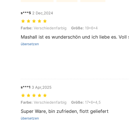
s***5
2 Dec,2024
Farbe: Verschiedenfarbig, Größe: 19*6*4
Farbe:
Verschiedenfarbig
Größe:
19*6*4
Mashall ist es wunderschön und ich liebe es. Voll
übersetzen
s***1
3 Apr,2025
Farbe: Verschiedenfarbig, Größe: 17*6*4,5
Farbe:
Verschiedenfarbig
Größe:
17*6*4,5
Super Ware, bin zufrieden, flott geliefert
übersetzen