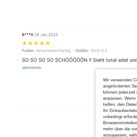
b***n
28 Jan,2025
Farbe: Verschiedenfarbig, Größe: 16*6*3,5
Farbe:
Verschiedenfarbig
Größe:
16*6*3,5
SO SO SO SO SCHÖÖÖÖÖN !! Sieht total edel un
übersetzen
Wir verwenden Co
angeforderten Ser
können jederzeit 
anpassen. Wenn Si
helfen, den Date
Ihr Einkaufserle
Mehr Bewertung
unbedingt erford
Browsereinstellun
mehr über die vo
anzupassen, wähle