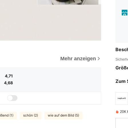
Besc
Mehr anzeigen
Sicherh
Größ
4,71
Zum 
4,68
20K K
ißend (1)
schön (2)
wie auf dem Bild (5)