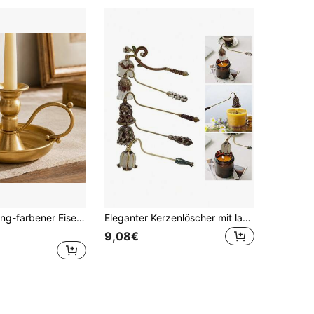
Vintage Messing-farbener Eisenkerzenhalter mit Griff und Wachstablett, metallener spitzer Kerzenteller geeignet für Esstisch, Kaminumrandung, Hochzeit, Party und Heimdekoration
Eleganter Kerzenlöscher mit langem Griff, Kerzenzubehör aus Metall zum Löschen des Dochts, Dochtklemmer, Heimdekoration, Geschenke, Raumdekoration, Geschenke
9,08€