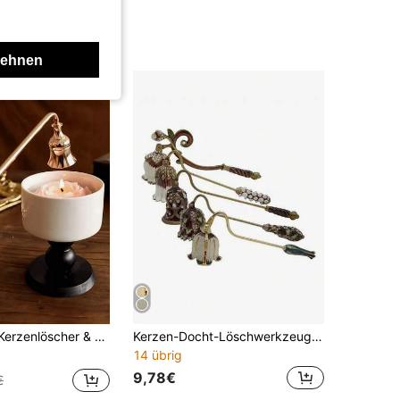
lehnen
ufälliger goldener Kerzenlöscher & schwarzer Kerzenlöscher, Heimdekoration
Kerzen-Docht-Löschwerkzeug, Aromatherapie Lang brennende Kerzen-Löschglocke
14 übrig
9,78€
€