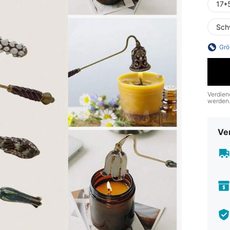
17*
Sch
Grö
Verdien
werden
Ve