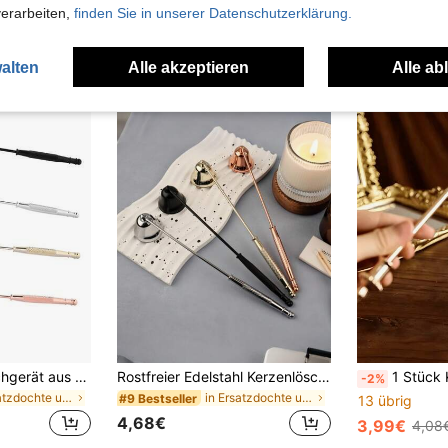
verarbeiten,
finden Sie in unserer Datenschutzerklärung.
uch Angeschaut
alten
Alle akzeptieren
Alle ab
1 Stück Kerzenlöschgerät aus Edelstahl in Schwarz/Gold/Silber/Roségold/Messing, Kerzenzubehör mit Griff, Wachskerzen-Löschhilfe für Kerzenwickel und Flammen, für Kerzenliebhaber, Geschenk, für den täglichen Gebrauch, sichere Wasser-Deko
Rostfreier Edelstahl Kerzenlöscher-Set, Docht-Dipper-Löscherwerkzeuge für Heimdekoration, Meditation, Geschenk für Kerzenfans mit dekorativer Halterung
1 Stück Kerzenlöscher & Dochttrimmer, z
-2%
in Ersatzdochte und Dochtschneider für Laternen
in Ersatzdochte und Dochtschneider für Laternen
#9 Bestseller
13 übrig
4,68€
3,99€
4,08