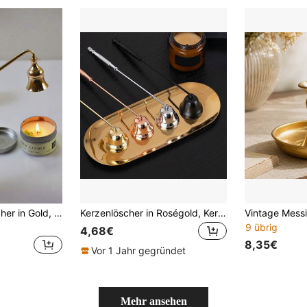
1 Stück Kerzenlöscher in Gold, schwarzer Kerzenlöscher, Wohndekoration
Kerzenlöscher in Roségold, Kerzenlöscher in Gold, glockenförmiger Kerzenlöscher in Schwarz, glockenförmiger Kerzenlöscher in Silber, Kerzenlöscheraufsatz aus Edelstahl, hornförmiger Kerzenlöscher, Hochzeit
9 übrig
4,68€
8,35€
Vor 1 Jahr gegründet
Mehr ansehen