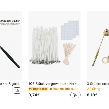
s Geschenk für Kerzenfans, geeignet für den täglichen Gebrauch, Geburtstag, Abschluss und andere Anlässe
105 Stück vorgewachste Kerzendochte für Kerzenzubereitung, Kerzen DIY, Heimdekoration, Schlafzimmer, Hochzeit, Feiertags-Geschenke, Feiern, Heimdekoration
32 übrig
in Ersatzdochte und Dochtschneider für Laternen
#1 Bestseller
3,74€
8,18€