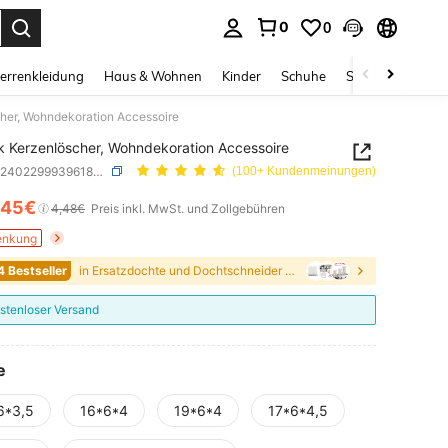
0
0
ess Enter to select.
errenkleidung
Haus & Wohnen
Kinder
Schuhe
Schmuck & Acces
her, Wohndekoration Accessoire
k Kerzenlöscher, Wohndekoration Accessoire
SKU: sh2402299939618767
(100+ Kundenmeinungen)
,45€
ICE AND AVAILABILITY
4,48€
Preis inkl. MwSt. und Zollgebühren
enkung
4 Bestseller
in Ersatzdochte und Dochtschneider für Laternen
stenloser Versand
e
6*3,5
16*6*4
19*6*4
17*6*4,5