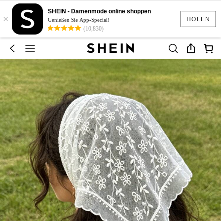
SHEIN - Damenmode online shoppen
×
HOLEN
Genießen Sie App-Special!
(10,830)