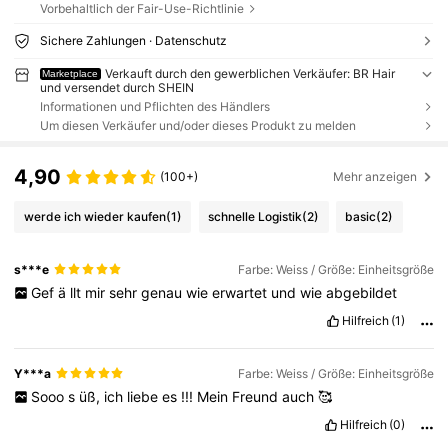
Vorbehaltlich der Fair-Use-Richtlinie
Sichere Zahlungen · Datenschutz
Verkauft durch den gewerblichen Verkäufer: BR Hair
Marketplace
und versendet durch SHEIN
Informationen und Pflichten des Händlers
Um diesen Verkäufer und/oder dieses Produkt zu melden
4,90
(100+)
Mehr anzeigen
werde ich wieder kaufen
(1)
schnelle Logistik
(2)
basic
(2)
s***e
Farbe: Weiss / Größe: Einheitsgröße
Gef
ä
llt
mir
sehr
genau
wie
erwartet
und
wie
abgebildet
Hilfreich
(1)
Y***a
Farbe: Weiss / Größe: Einheitsgröße
Sooo
s
üß,
ich
liebe
es
!!!
Mein
Freund
auch
🥰
Hilfreich
(0)