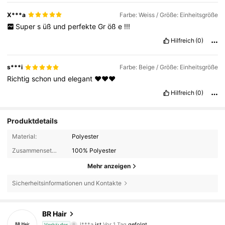
X***a
Farbe: Weiss / Größe: Einheitsgröße
Super
s
üß
und
perfekte
Gr
öß
e
!!!
Hilfreich
(0)
s***i
Farbe: Beige / Größe: Einheitsgröße
Richtig
schon
und
elegant
❤️❤️❤️
Hilfreich
(0)
Produktdetails
Material:
Polyester
Zusammensetzung:
100% Polyester
Mehr anzeigen
Sicherheitsinformationen und Kontakte
6K Follower
4,88
BR Hair
c***t
ist am Durchsuchen
Verkäufer