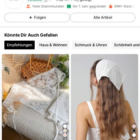
6K Follower
4,88
Viele Stammkunden
Vor 1 Jahr gegründet
99K+ Kürzlich v
Folgen
Alle Artikel
6K Follower
4,88
Könnte Dir Auch Gefallen
Empfehlungen
Haus & Wohnen
Schmuck & Uhren
Schönheit und
6K Follower
4,88
6K Follower
4,88
6K Follower
4,88
6K Follower
4,88
6K Follower
4,88
5
39