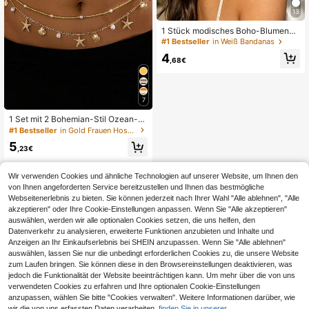
13
1 Stück modisches Boho-Blumen-S
pitzen-Dreieckstuch Stirnband, Da
#1 Bestseller
in Weiß Bandanas
men Accessoire Urlaub Bandana
4
,68€
7
1 Set mit 2 Bohemian-Stil Ozean-S
erie Muschel & Seestern Perlen Gür
#1 Bestseller
in Gold Frauen Hosen Kette
tel für Frauen
5
,23€
Wir verwenden Cookies und ähnliche Technologien auf unserer Website, um Ihnen den
von Ihnen angeforderten Service bereitzustellen und Ihnen das bestmögliche
Webseitenerlebnis zu bieten. Sie können jederzeit nach Ihrer Wahl "Alle ablehnen", "Alle
akzeptieren" oder Ihre Cookie-Einstellungen anpassen. Wenn Sie "Alle akzeptieren"
auswählen, werden wir alle optionalen Cookies setzen, die uns helfen, den
Datenverkehr zu analysieren, erweiterte Funktionen anzubieten und Inhalte und
Anzeigen an Ihr Einkaufserlebnis bei SHEIN anzupassen. Wenn Sie "Alle ablehnen"
auswählen, lassen Sie nur die unbedingt erforderlichen Cookies zu, die unsere Website
zum Laufen bringen. Sie können diese in den Browsereinstellungen deaktivieren, was
jedoch die Funktionalität der Website beeinträchtigen kann. Um mehr über die von uns
verwendeten Cookies zu erfahren und Ihre optionalen Cookie-Einstellungen
anzupassen, wählen Sie bitte "Cookies verwalten". Weitere Informationen darüber, wie
wir die von uns erfassten Daten verarbeiten,
finden Sie in unserer