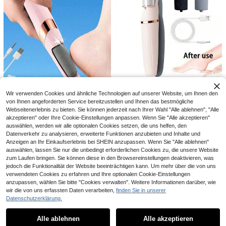
Lymphatische Formungsbürste für d
4
as Gesicht, manuelles lymphatische
,28€
-2%
4,38€
s Drainage-Massagetool, Naturmat
erial Make-up-Pinsel mit strapazier
1 Stück 25 Grad Anschrägung Supe
fähigen weichen Borsten, hypoaller
3
r Scharfer Nagelknipser, Hochpräzi
gene ergonomische Gesichtsreinigu
,08€
se Edelstahl Schere geeignet für dic
ngsbürste für die Gesichtsformung
ke Nägel und eingewachsene Näge
l, Weicher Anti-Spritz Griff für Nagel
pflege von Senioren
1 Stück elektrischer Fuß Hornhaute
ntferner, USB aufladbar, mit 2 austa
32 übrig
Wir verwenden Cookies und ähnliche Technologien auf unserer Website, um Ihnen den
uschbaren Rollenköpfen und LED-
6
von Ihnen angeforderten Service bereitzustellen und Ihnen das bestmögliche
,94€
Licht. Professionelles Fußpflege-Ex
Webseitenerlebnis zu bieten. Sie können jederzeit nach Ihrer Wahl "Alle ablehnen", "Alle
foliationstool, entwickelt zum Entfe
akzeptieren" oder Ihre Cookie-Einstellungen anpassen. Wenn Sie "Alle akzeptieren"
rnen von trockenen, rissigen Ferse
auswählen, werden wir alle optionalen Cookies setzen, die uns helfen, den
n, Hornhaut und abgestorbener Ha
1 Stück elektrischer Hornhautentfe
0,08€ sparen
Datenverkehr zu analysieren, erweiterte Funktionen anzubieten und Inhalte und
ut. Geeignet für Männer und Frauen
rner für die Füße, USB-aufladbar, m
16 übrig
Anzeigen an Ihr Einkaufserlebnis bei SHEIN anzupassen. Wenn Sie "Alle ablehnen"
it 2-Gang austauschbaren Rollenkö
Wiederaufladbares elektrisches Fuß
8
,00€
auswählen, lassen Sie nur die unbedingt erforderlichen Cookies zu, die unsere Website
pfen und LED-Licht, professioneller
feile, tragbarer elektrischer Hornha
(1000+)
Entferner für harte Haut, Fußpflege
zum Laufen bringen. Sie können diese in den Browsereinstellungen deaktivieren, was
0,05€ sparen
utentferner mit 2 verschiedenen Sc
6
-Werkzeug, entfernt Fersenspalten,
,64€
-1%
6,72€
jedoch die Funktionalität der Website beeinträchtigen kann. Um mehr über die von uns
hleifköpfen, professionelles Fußpfle
Hornhaut und abgestorbene Haut,
Elektrisches Haarentfernungsgerät
gewerkzeug zum Entfernen von Ho
verwendeten Cookies zu erfahren und Ihre optionalen Cookie-Einstellungen
4
geeignet für Männer und Frauen, p
für Damen, Gesichtshaarentfernung
rnhaut, ideales Geschenk
anzupassen, wählen Sie bitte "Cookies verwalten". Weitere Informationen darüber, wie
,84€
-1%
4,89€
erfekt für Halloween und Weihnach
sgerät, schmerzfreie Haarentfernun
wir die von uns erfassten Daten verarbeiten,
finden Sie in unserer
ten
g, USB-Aufladung und LED-Licht, e
Datenschutzerklärung.
rgonomisches Design, geeignet für
Ähnliche vorrätige Artikel in '
Weiß
' anzeigen
Alle ansehen
Gesicht, Lippen und Beinbehaarun
g, tragbar und kompakt, perfektes S
Alle ablehnen
Alle akzeptieren
Sorry, dieses Produkt ist ausverkauft.
chönheitsgerät, Geschenk für Dam