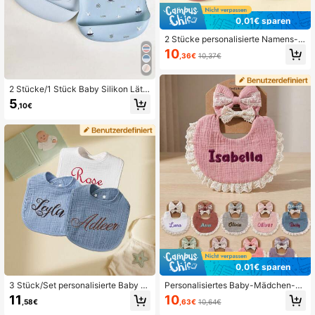
0,01€ sparen
2 Stücke personalisierte Namens-
Muster Silikon Baby Lätzchen, einf
10
,36€
10,37€
arbige Baby Lätzchen, individualisi
erte Baby Fütterungszubehör
2 Stücke/1 Stück Baby Silikon Lätz
chen - auslaufsicher, fleckresistent,
5
,10€
weich, verstellbar, kochbar, tragbar,
Cartoon Design, geeignet für täglic
hen Gebrauch und Outdoor Essen v
on Babys
0,01€ sparen
3 Stück/Set personalisierte Baby L
Personalisiertes Baby-Mädchen-G
ätzchen, U-förmiges Sabberlatz, be
eschenkset mit bestickten Lätzche
11
10
,58€
,63€
10,64€
stickerter Text, reine Baumwolle we
n mit Buchstaben & Spitzen-Stirnbä
ich & bequem, einfarbig, Neugebore
ndern, Neugeborenen-Babyparty-G