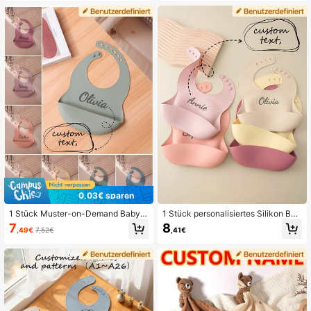
nen Geschenk, Baby Accessoires
eschenkbox für neue Mütter, süßes
& praktisches Erinnerungsstück
0,03€ sparen
1 Stück Muster-on-Demand Baby-
1 Stück personalisiertes Silikon Bab
Silikon-Lätzchen in Unifarbe, tragb
y Lätzchen, verstellbares tragbares
7
8
,49€
7,52€
,41€
ar, verstellbar, personalisierbar mit
Baby Fütter-Zubehör
Namen, Babyartikel-Essentials