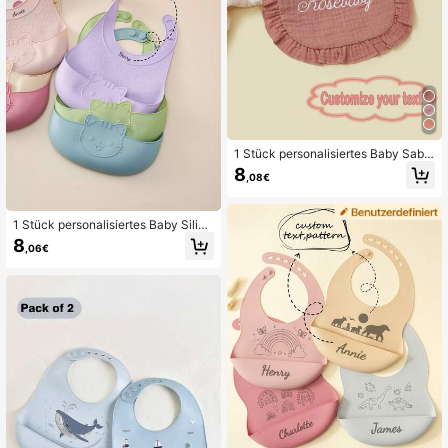
1 Stück personalisiertes Baby Sabb
erbibchen, bestickerter Wunschtex
8
,08€
t, weich & atmungsaktiv, saugfähig,
Grundausstattung für Neugeborene,
Babygeschenk, Erinnerungsstück
1 Stück personalisiertes Baby Siliko
n-Lätzchen mit niedlichem Katzen-
8
,06€
Design, verstellbares Fütter-Lätzch
en, leicht zu reinigendes Kinderges
chenk