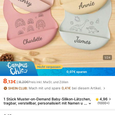
1/24
0,07€ sparen
8
,13€
8,20€
Preis inkl. MwSt. und Zöllen
Mach mit und spare
0,41€
bei diesem Artikel.
1 Stück Muster-on-Demand Baby-Silikon-Lätzchen,
4,96
tragbar, verstellbar, personalisiert mit Namen u
(1000+)
nd Muster, Baby-Essgeschirr, Baby-Essentials-
Accessoire