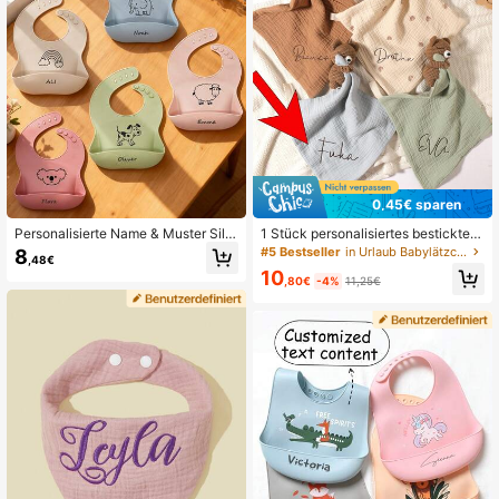
0,45€ sparen
Personalisierte Name & Muster Silik
1 Stück personalisiertes besticktes
on Lätzchen (26 Muster Optionen)
Namens-Hasengesicht Handtuch/T
#5 Bestseller
in Urlaub Babylätzchen & Spucktücher
8
,48€
aschentuch/Lätzchen, weiches Ba
10
by-Spucktuch, Dekorationsgesche
,80€
-4%
11,25€
nk für Babys Jungen und Mädchen,
Rosa/Weiß/Khaki, Babyparty-Gesc
henk