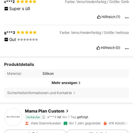
c***2
Farbe: Verschiedenfarbig / Größe: Gelb
Super
s
üß
Hilfreich
(1)
g***3
Farbe: Verschiedenfarbig / Größe: hellrosa
Gut
⭐️⭐️⭐️⭐️⭐️⭐️⭐️
Hilfreich
(0)
Produktdetails
Material:
Silikon
Mehr anzeigen
Sicherheitsinformationen und Kontakte
4.8K Follower
4,94
Mama Plan Custom
b***n
ist am Durchsuchen
Verkäufer
4.8K Follower
4,94
Viele Stammkunden
Vor 1 Jahr gegründet
41K Kürzlich ve