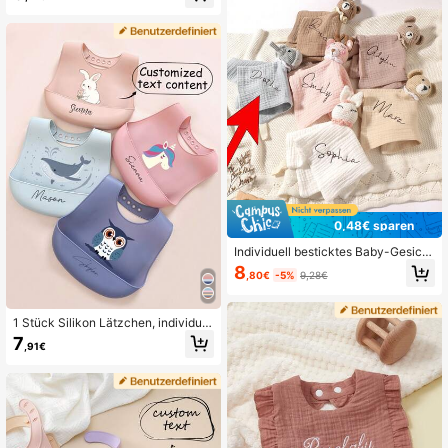
ehör, personalisierte Baby Accessoi
ür Baby Jungen & Mädchen, Baby
res
Accessoires, Muttertagsgeschenke,
Halstücher Lätzchen
4.8K Follower
4,94
4.8K Follower
4,94
0,48€ sparen
Individuell besticktes Baby-Gesicht
stuch mit Namen, Taschentuch und
8
,80€
-5%
9,28€
personalisierte Baby-Lätzchen
1 Stück Silikon Lätzchen, individual
isierte Baby Lürbe, individueller Bab
7
,91€
y Name, Optionen: Super Wal, große
r weißer Hase, Teddybär, Rosen Ein
horn, Eule Muster, weich, schmutza
bweisend, auslaufsicher, verstellba
r, unisex Baby personalisiertes Gesc
henk, ganzjährig