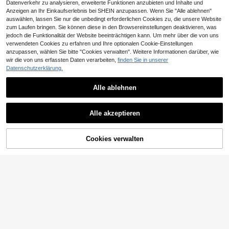
Datenverkehr zu analysieren, erweiterte Funktionen anzubieten und Inhalte und
Anzeigen an Ihr Einkaufserlebnis bei SHEIN anzupassen. Wenn Sie "Alle ablehnen"
auswählen, lassen Sie nur die unbedingt erforderlichen Cookies zu, die unsere Website
zum Laufen bringen. Sie können diese in den Browsereinstellungen deaktivieren, was
jedoch die Funktionalität der Website beeinträchtigen kann. Um mehr über die von uns
verwendeten Cookies zu erfahren und Ihre optionalen Cookie-Einstellungen
anzupassen, wählen Sie bitte "Cookies verwalten". Weitere Informationen darüber, wie
4
wir die von uns erfassten Daten verarbeiten,
finden Sie in unserer
Datenschutzerklärung.
Sour Lemon Teppiche Wohnzimmer
0,46€ sparen
25
Modern,Extra große Teppiche 200x
,93€
300, 3D-Wellen-Muster Teppich S
Alle ablehnen
Luxuriöser, künstlicher Fellvorleger
chlafzimmer, Kurzflorteppich- rutsc
4-5 Werktage
mit Antirutsch-Unterseite, weich, di
35 übrig
hfest, Waschbar,dick und langlebig,
ck, strapazierfähig, geeignet für Sc
Für Wohnzimmer, Schlafzimmer
14
,02€
-3%
14,48€
hlafzimmer und Wohnzimmer Dekor
Alle akzeptieren
ation, Wohnzimmer Teppich
ZUM WARENKORB
Cookies verwalten
JETZT EINKAUFEN
HINZUFÜGEN