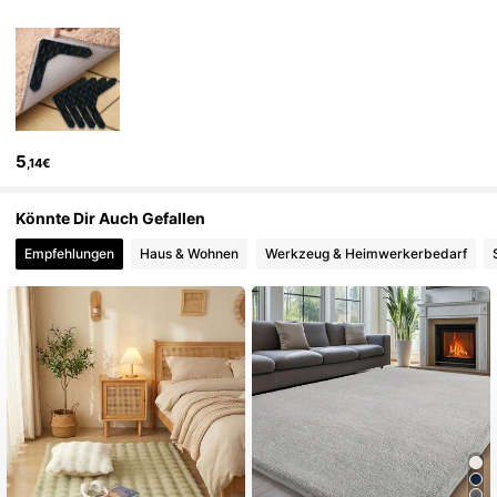
302 Follower
4,79
302 Follower
4,79
5
,14€
302 Follower
4,79
Könnte Dir Auch Gefallen
302 Follower
4,79
Empfehlungen
Haus & Wohnen
Werkzeug & Heimwerkerbedarf
302 Follower
4,79
302 Follower
4,79
302 Follower
4,79