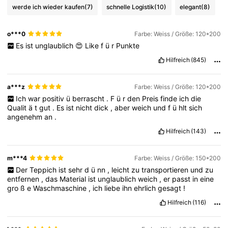
werde ich wieder kaufen
(7)
schnelle Logistik
(10)
elegant
(8)
o***0
Farbe: Weiss / Größe: 120*200
Es
ist
unglaublich
😍
Like
f
ü
r
Punkte
Hilfreich
(845)
a***z
Farbe: Weiss / Größe: 120*200
Ich
war
positiv
ü
berrascht
.
F
ü
r
den
Preis
finde
ich
die
Qualit
ä
t
gut
.
Es
ist
nicht
dick
,
aber
weich
und
f
ü
hlt
sich
angenehm
an
.
Hilfreich
(143)
m***4
Farbe: Weiss / Größe: 150*200
Der
Teppich
ist
sehr
d
ü
nn
,
leicht
zu
transportieren
und
zu
entfernen
,
das
Material
ist
unglaublich
weich
,
er
passt
in
eine
gro
ß
e
Waschmaschine
,
ich
liebe
ihn
ehrlich
gesagt
!
Hilfreich
(116)