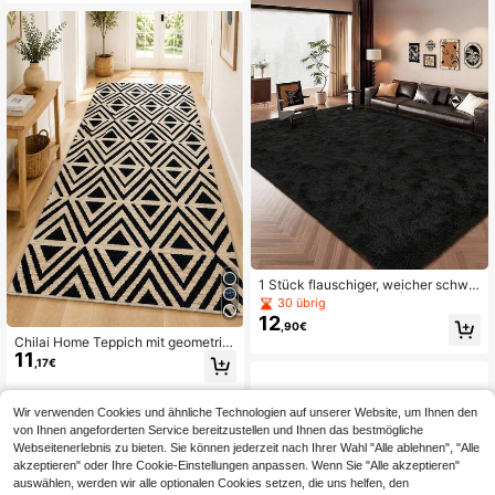
r Jungen- und Mädchenzimmer, Stu
dentenwohnheim, Heimdekoration,
schönes Geschenk zum Geburtsta
g, Abschluss
1 Stück flauschiger, weicher schwa
rzer Kunstfell-Teppich | Heimdekor
30 übrig
ation | Dekorativer Teppich für Woh
12
,90€
nzimmer | Weihnachtsdekoration |
Chilai Home Teppich mit geometris
Geeignet für Wohnzimmer, Schlafzi
11
chem Muster, weicher rutschfester
mmer, Arbeitszimmer und Schminkti
,17€
Teppich für Wohnzimmer & Schlafzi
sch | Moderne Heimdekoration Tep
mmer, Läufer, waschbarer Küchente
pich
ppich, Wohnaccessoire, hergestellt i
Wir verwenden Cookies und ähnliche Technologien auf unserer Website, um Ihnen den
n der Türkei
von Ihnen angeforderten Service bereitzustellen und Ihnen das bestmögliche
Webseitenerlebnis zu bieten. Sie können jederzeit nach Ihrer Wahl "Alle ablehnen", "Alle
akzeptieren" oder Ihre Cookie-Einstellungen anpassen. Wenn Sie "Alle akzeptieren"
auswählen, werden wir alle optionalen Cookies setzen, die uns helfen, den