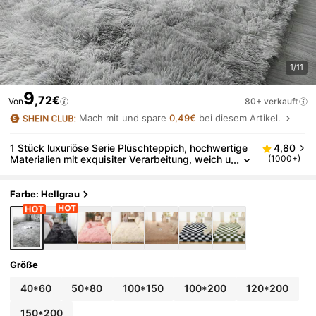
1/11
9
,72€
Von
80+ verkauft
Mach mit und spare
0,49€
bei diesem Artikel.
1 Stück luxuriöse Serie Plüschteppich, hochwertige
4,80
Materialien mit exquisiter Verarbeitung, weich u
(1000+)
nd hautfreundlich, Premium-Textur, verfeinertes
Qualitätsdetail, dekoriert eine elegante und raffiniert
e Wohnumgebung
Farbe: Hellgrau
Größe
40*60
50*80
100*150
100*200
120*200
150*200