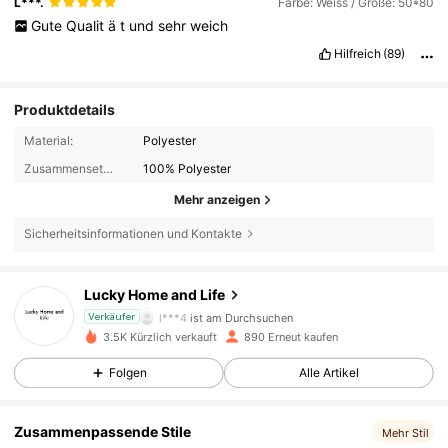
L***.
Farbe: Weiss / Größe: 50*80
Gute
Qualit
ä
t
und
sehr
weich
Hilfreich
(89)
Produktdetails
Material:
Polyester
Zusammensetzung:
100% Polyester
Mehr anzeigen
Sicherheitsinformationen und Kontakte
302 Follower
4,79
Lucky Home and Life
l***4
ist am Durchsuchen
Verkäufer
302 Follower
4,79
3.5K Kürzlich verkauft
890 Erneut kaufen
Folgen
Alle Artikel
302 Follower
4,79
Zusammenpassende Stile
Mehr Stil