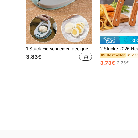
0,
1 Stück Eierschneider, geeignet zum Schneiden von gekochten Eiern und Erdbeeren, mit Edelstahldrähten, Küchen-Ei-Schneide-Werkzeug
#2 Bestseller
3,83€
3,73€
3,75€