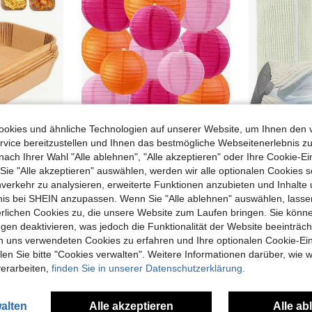
okies und ähnliche Technologien auf unserer Website, um Ihnen den 
01€ sparen
vice bereitzustellen und Ihnen das bestmögliche Webseitenerlebnis zu
50/100/200 Stück Einweg-Braun Rechteckige Luftfritteuse Liner Backpapier, Rechteckige Form Luftfritteuse Papier, Antihaftbeschichtetes Luftfritteuse Backpapier, Lebensmittel Papier Tablett & Ölbeständiges Papier, geeignet für das Backen von Brot, Tartes, Käse, Kartoffeln, Meeresfrüchte, Ofenzubehör, Backwerkzeuge, Küchenutensilien, Küchenhelfer
12 Stück/10 Stück Papierlaternen in Hot Pink und Pink-Orange, hängende chinesische Laternen für Hochzeit, Geburtstag, Weihnachten, Abschluss, Jahrestag, Junggesellinnenabschied, Dekoration und DIY-Aktivitäten
nach Ihrer Wahl "Alle ablehnen", "Alle akzeptieren" oder Ihre Cookie-Ei
e "Alle akzeptieren" auswählen, werden wir alle optionalen Cookies s
#3 Bestseller
8,08€
nverkehr zu analysieren, erweiterte Funktionen anzubieten und Inhalte
6,73€
6,76
bnis bei SHEIN anzupassen. Wenn Sie "Alle ablehnen" auswählen, lassen
erlichen Cookies zu, die unsere Website zum Laufen bringen. Sie könne
gen deaktivieren, was jedoch die Funktionalität der Website beeinträc
n uns verwendeten Cookies zu erfahren und Ihre optionalen Cookie-Ei
n Sie bitte "Cookies verwalten". Weitere Informationen darüber, wie w
verarbeiten,
finden Sie in unserer Datenschutzerklärung.
alten
Alle akzeptieren
Alle ab