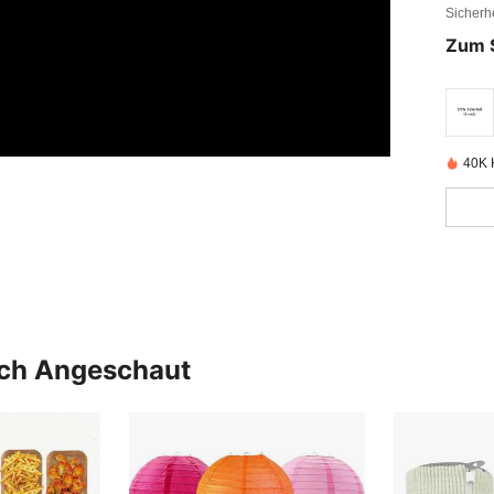
Sicherh
Zum 
40K K
uch Angeschaut