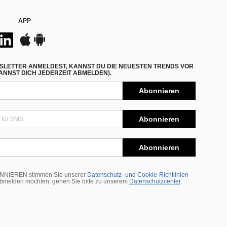
APP
SLETTER ANMELDEST, KANNST DU DIE NEUESTEN TRENDS VOR
NNST DICH JEDERZEIT ABMELDEN).
Abonnieren
Abonnieren
Abonnieren
BONNIEREN stimmen Sie unserer
Datenschutz- und Cookie-Richtlinien
abmelden möchten, gehen Sie bitte zu unserem
Datenschutzcenter
.