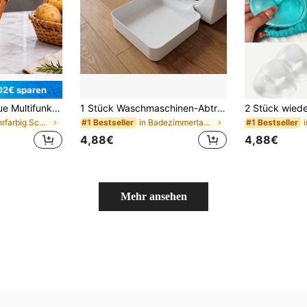
02€ sparen
2 Stücke 2026 Neue Multifunktions-Küchenreibe, 3-in-1 Holzgriff Gemüsereibe und Flaschenöffner, Frühlingszwiebel-Schneider, geeignet für Frühlingszwiebeln, Obst Küchenreibe (A+B)
1 Stück Waschmaschinen-Abtropfschale, Waschmaschinen-Ablauftrichter, Abtropfschale zum Reinigen des Flusensiebs
in Mehrfarbig Schäler & Schälmesser
in Badezimmertablett
#1 Bestseller
#1 Bestseller
4,88€
4,88€
Mehr ansehen