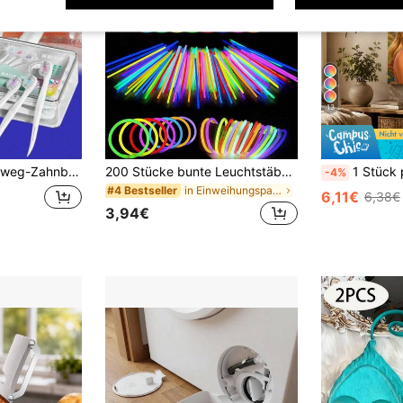
13
tem, multifunktionale Mundpflegebürstendose (harte Borsten effektiv für Zahnreinigung), Rückkehr zur Schulzeit
200 Stücke bunte Leuchtstäbe. Diese Leuchtstäbe haben eine extrem hohe Helligkeit und sind eine Art Beleuchtungsprodukt, das weiches, aber starkes Licht ausstrahlen und 8 bis 12 Stunden lang im Dunkeln leuchten kann. Sie sind eine ideale Wahl für Beleuchtung bei Hochzeitspartys, Weihnachtspartyzubehör und Neujahrsgeschenke.
1 Stück personalisiertes Foto-Leinwandposter, individuelles 3D-Cartoon-Paarporträt, verwande
-4%
in Einweihungsparty Glow Party Zubehör
#4 Bestseller
6,11€
6,38€
3,94€