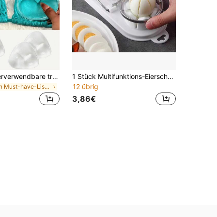
2 Stück wiederverwendbare transparente dreieckige BH-Polster, können den Busen anheben und formen, geeignet für Bikini, Badebekleidung und Sport-BH, wasserdicht
1 Stück Multifunktions-Eierschneider, Edelstahl-Eierschneider für die Schulanfang-Saison, Salz-Eierschneider, Küchen-Eierschneidewerkzeug, 2-in-1 Eiertrenner
12 übrig
in Must-have-Liste für die Krankenpflege Körperpfl
3,86€