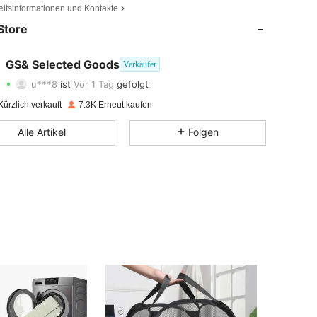
eitsinformationen und Kontakte
Store
4,88
28
2K
4,88
28
2K
GS& Selected Goods
Verkäufer
u***8
ist
Vor 1 Tag
gefolgt
4,88
28
2K
Bewertung
Artikel
Follower
ürzlich verkauft
7.3K Erneut kaufen
4,88
28
2K
Alle Artikel
Folgen
4,88
28
2K
4,88
28
2K
4,88
28
2K
4,88
28
2K
4,88
28
2K