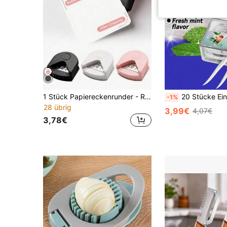
1 Stück Papiereckenrunder - R4 4mm Eckenausstecher Werkzeug, Eckenrunder R4 Eckenlocher, tragbarer Papierschneider für laminierte Karten, Karton, Scrapbooking, Fotokarten, Papierschneiden DIY Basteln Locher für Büro, Schule, Weihnachtsgeschenke
20 Stücke Einweg-Zahnbürstenset mit ABS Reiseetui, tragbare Zahnbürste, multifunktional für Erwachsene zum Reisen, für frischen A
-1%
28 übrig
3,99€
4,07€
3,78€