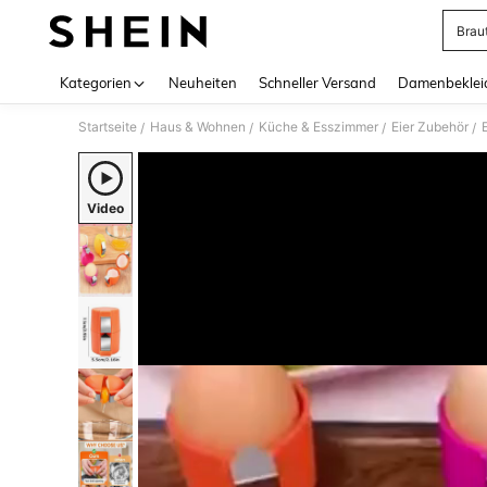
Brau
Use up 
Kategorien
Neuheiten
Schneller Versand
Damenbeklei
Startseite
Haus & Wohnen
Küche & Esszimmer
Eier Zubehör
/
/
/
/
Video