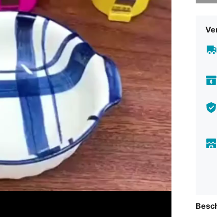
Ve
Besc