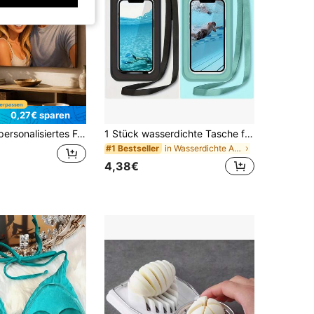
0,27€ sparen
lt Ihr Foto in Landschafts-See-Leinwandkunst, Wohnzimmer, Schlafzimmer, Hochzeit, Jahrestag, Geburtstag, Einweihungsgeschenk, individuelle Wanddekoration, hochwertiger Leinwanddruck
1 Stück wasserdichte Tasche für Mobiltelefone, dicker Kunststoff-Trocknungstasche für Sommer-Outdoor, wasserdichte Hülle zum Tauchen, Schwimmen, Mobiltelefon, Strände, Kreuzfahrten und Poolpartys, leichte Handyhülle für den Sommer, kompatibel mit empfindlichen Touchscreens
in Wasserdichte Aufbewahrungstaschen
#1 Bestseller
4,38€