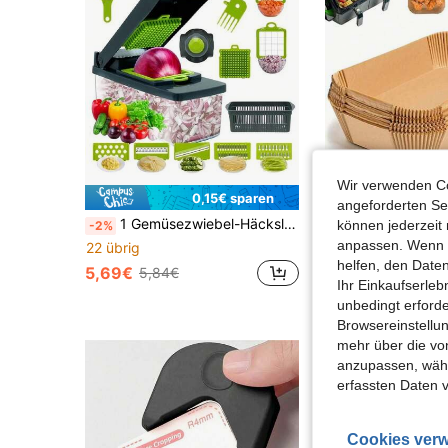
Wir verwenden Co
0,15€ sparen
0,
angeforderten Ser
1 Gemüsezwiebel-Häcksler, multifunktionale Schneidemaschine, Zutatenverarbeitungswerkzeug, Zwiebel-Häcksler mit Abtropfkorb, Karotten-Knoblauch-Häcksler mit Behälter, Küchenutensilien, Küchenzubehör, geeignet für Zuhause/Restaurant zum schnellen
können jederzeit 
-2%
anpassen. Wenn Si
22 übrig
4,64€
4,65€
helfen, den Date
5,69€
5,84€
Ihr Einkaufserle
unbedingt erford
Browsereinstellun
mehr über die vo
anzupassen, wähle
erfassten Daten 
Cookies verw