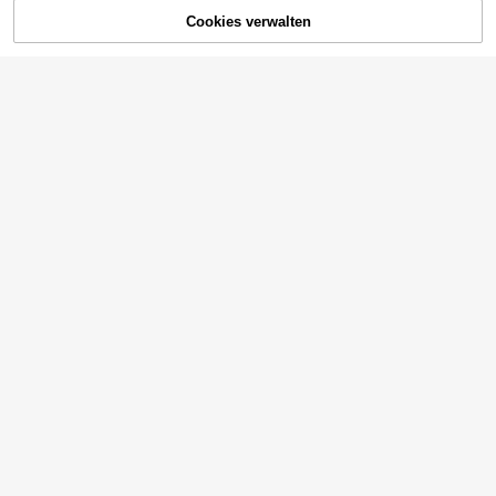
Cookies verwalten
ZUM WARENKORB HINZUFÜGEN