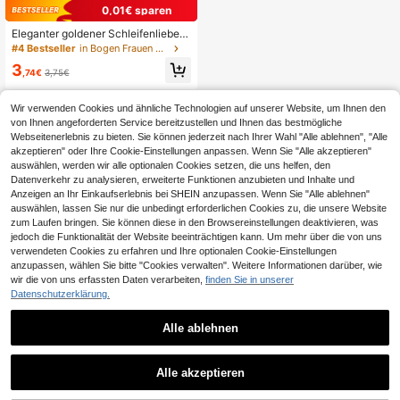
0,01€ sparen
Eleganter goldener Schleifenliebe-
Ring, süße zierliche Schleifen-Vers
#4 Bestseller
in Bogen Frauen Ringe
prechen-Stapelringe für Frauen, ge
3
eignet für Hochzeit Verlobung Party
,74€
3,75€
Alltag, Geburtstag Jahrestag Valenti
nstag Schmuckgeschenk für sie, M
ama, Mutter, Muttertag, Geschenk
Wir verwenden Cookies und ähnliche Technologien auf unserer Website, um Ihnen den
von Ihnen angeforderten Service bereitzustellen und Ihnen das bestmögliche
Webseitenerlebnis zu bieten. Sie können jederzeit nach Ihrer Wahl "Alle ablehnen", "Alle
akzeptieren" oder Ihre Cookie-Einstellungen anpassen. Wenn Sie "Alle akzeptieren"
auswählen, werden wir alle optionalen Cookies setzen, die uns helfen, den
Datenverkehr zu analysieren, erweiterte Funktionen anzubieten und Inhalte und
Anzeigen an Ihr Einkaufserlebnis bei SHEIN anzupassen. Wenn Sie "Alle ablehnen"
auswählen, lassen Sie nur die unbedingt erforderlichen Cookies zu, die unsere Website
zum Laufen bringen. Sie können diese in den Browsereinstellungen deaktivieren, was
jedoch die Funktionalität der Website beeinträchtigen kann. Um mehr über die von uns
verwendeten Cookies zu erfahren und Ihre optionalen Cookie-Einstellungen
anzupassen, wählen Sie bitte "Cookies verwalten". Weitere Informationen darüber, wie
wir die von uns erfassten Daten verarbeiten,
finden Sie in unserer
Datenschutzerklärung.
Alle ablehnen
Alle akzeptieren