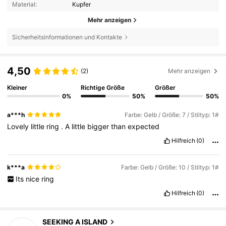
Material:
Kupfer
Mehr anzeigen
Sicherheitsinformationen und Kontakte
4,50
(2)
Mehr anzeigen
Kleiner
Richtige Größe
Größer
0%
50%
50%
a***h
Farbe: Gelb / Größe: 7 / Stiltyp: 1#
Lovely
little
ring
.
A
little
bigger
than
expected
Hilfreich
(0)
k***a
Farbe: Gelb / Größe: 10 / Stiltyp: 1#
Its
nice
ring
Hilfreich
(0)
8.5K Follower
4,87
SEEKING A ISLAND
m***a
ist
Vor 6 Stunden
gefolgt