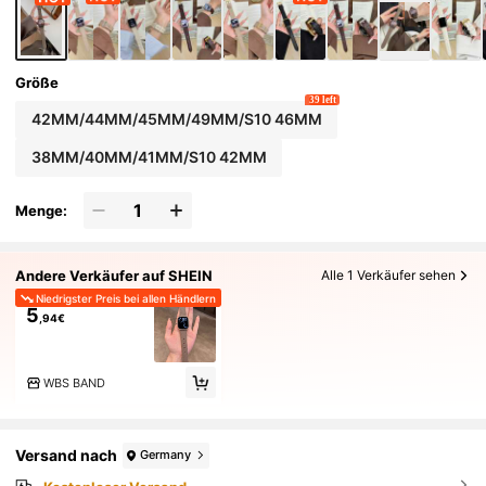
Größe
39 left
42MM/44MM/45MM/49MM/S10 46MM
38MM/40MM/41MM/S10 42MM
Menge:
Andere Verkäufer auf SHEIN
Alle 1 Verkäufer sehen
Niedrigster Preis bei allen Händlern
5
,94€
WBS BAND
Versand nach
Germany