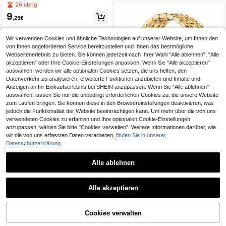
- & Damen-Uhrenarmband + Uhren
26 übrig
sches bedrucktes Smartwatch-Zub
gehäuse, Gold Metall Edelstahl abn
ehör, kompatibel mit Huawei Watch
9
ehmbares verstellbares Armband un
,25€
Fit3 4 4 5 4 Pro 5 Pro, modisches S
d TPU weiches Material mit Bildsch
martwatch-Ersatzarmband, Urlaub,
irmschutz, vollständiger Schutz Uhr
Schulanfang, Geburtstagsgeschen
enhülle, kratzfest staubdicht Schut
Wir verwenden Cookies und ähnliche Technologien auf unserer Website, um Ihnen den
k, geeignet als schönes Geschenk f
zhülle, geeignet für Ultra 3 2 1 SE S
von Ihnen angeforderten Service bereitzustellen und Ihnen das bestmögliche
ür weibliche Freunde oder Familie,
10/S9/S8/S7/S6/S5/S4/S3/S2/S1 S
anwendbar für tägliche, Outdoor-, P
Webseitenerlebnis zu bieten. Sie können jederzeit nach Ihrer Wahl "Alle ablehnen", "Alle
erie, Herren- & Damen-Party Gesch
arty- und Reiseanlässe
akzeptieren" oder Ihre Cookie-Einstellungen anpassen. Wenn Sie "Alle akzeptieren"
äfts Familie Freunde Geschenk
auswählen, werden wir alle optionalen Cookies setzen, die uns helfen, den
Datenverkehr zu analysieren, erweiterte Funktionen anzubieten und Inhalte und
Anzeigen an Ihr Einkaufserlebnis bei SHEIN anzupassen. Wenn Sie "Alle ablehnen"
auswählen, lassen Sie nur die unbedingt erforderlichen Cookies zu, die unsere Website
zum Laufen bringen. Sie können diese in den Browsereinstellungen deaktivieren, was
jedoch die Funktionalität der Website beeinträchtigen kann. Um mehr über die von uns
verwendeten Cookies zu erfahren und Ihre optionalen Cookie-Einstellungen
anzupassen, wählen Sie bitte "Cookies verwalten". Weitere Informationen darüber, wie
wir die von uns erfassten Daten verarbeiten,
finden Sie in unserer
6
Datenschutzerklärung.
1 Stück Unisex Edelstahl Armband,
kompatibel mit Apple Watch Series
Alle ablehnen
#1 Bestseller
in Gold Smartwatch-Band
1-9, Series 10, Series 11 Ultra, Serie
11
8
s 2 und SE, in Gold/Silber erhältlich,
,59€
inkl. Werkzeug für einfache Anpass
Schmales schwarzes Lederarmban
Alle akzeptieren
ung
d, kompatibel mit Apple Watch Bänd
5
,82€
ern 42mm 38mm 40mm 41mm 44m
m 45mm 46mm 49mm, modischer S
martwatch-Ersatzriemen, geeignet
ZUM WARENKORB
Cookies verwalten
JETZT EINKAUFEN
für Series Ultra2 Ultra SE2 SE 11 10
HINZUFÜGEN
9 8 7 6 5 4 3 2 1, unisex, ideales Ges