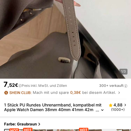
1/3
7
,52€
Preis inkl. MwSt. und Zöllen
300+ verkauft
Mach mit und spare
0,38€
bei diesem Artikel.
1 Stück PU Rundes Uhrenarmband, kompatibel mit
4,88
Apple Watch Damen 38mm 40mm 41mm 42m
(1000+)
m 44mm 45mm 46mm 49mm Series Ultra 11/1
0/9/8/7/6/5/4/3/2/1 SE
Farbe: Graubraun