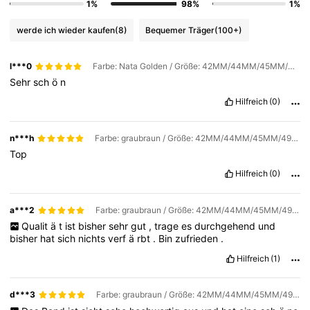
1%
98%
1%
werde ich wieder kaufen
(8)
Bequemer Träger
(100+)
l***0
Farbe: Nata Golden / Größe: 42MM/44MM/45MM/49MM/S10 46MM
Sehr
sch
ö
n
Hilfreich
(0)
n***h
Farbe: graubraun / Größe: 42MM/44MM/45MM/49MM/S10 46MM
Top
Hilfreich
(0)
a***2
Farbe: graubraun / Größe: 42MM/44MM/45MM/49MM/S10 46MM
Qualit
ä
t
ist
bisher
sehr
gut
,
trage
es
durchgehend
und
bisher
hat
sich
nichts
verf
ä
rbt
.
Bin
zufrieden
.
Hilfreich
(1)
d***3
Farbe: graubraun / Größe: 42MM/44MM/45MM/49MM/S10 46MM