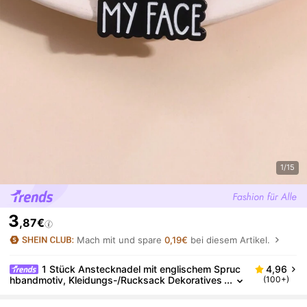
1/15
3
,87€
Mach mit und spare
0,19€
bei diesem Artikel.
1 Stück Anstecknadel mit englischem Spruc
4,96
hbandmotiv, Kleidungs-/Rucksack Dekoratives
(100+)
Abzeichen, geeignet für täglichen Gebrauch vo
n Männern und Frauen