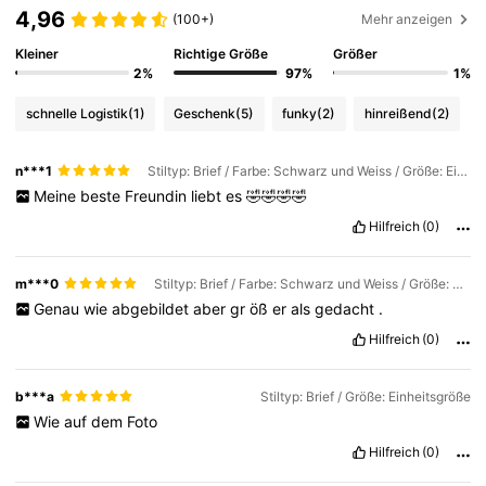
4,96
(100+)
Mehr anzeigen
Kleiner
Richtige Größe
Größer
2%
97%
1%
schnelle Logistik
(1)
Geschenk
(5)
funky
(2)
hinreißend
(2)
n***1
Stiltyp: Brief / Farbe: Schwarz und Weiss / Größe: Einheitsgröße
Meine
beste
Freundin
liebt
es
🤣🤣🤣🤣
Hilfreich
(0)
m***0
Stiltyp: Brief / Farbe: Schwarz und Weiss / Größe: Einheitsgröße
Genau
wie
abgebildet
aber
gr
öß
er
als
gedacht
.
Hilfreich
(0)
b***a
Stiltyp: Brief / Größe: Einheitsgröße
Wie
auf
dem
Foto
Hilfreich
(0)