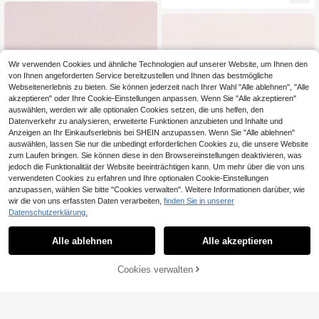
r Damen und Herren
für Herren, Kleidung, Rucksäcke, H
üte, dekorative Abzeichen, besond
ere kleine Geschenke zum Valentin
stag
Wir verwenden Cookies und ähnliche Technologien auf unserer Website, um Ihnen den
von Ihnen angeforderten Service bereitzustellen und Ihnen das bestmögliche
Webseitenerlebnis zu bieten. Sie können jederzeit nach Ihrer Wahl "Alle ablehnen", "Alle
akzeptieren" oder Ihre Cookie-Einstellungen anpassen. Wenn Sie "Alle akzeptieren"
auswählen, werden wir alle optionalen Cookies setzen, die uns helfen, den
Datenverkehr zu analysieren, erweiterte Funktionen anzubieten und Inhalte und
Anzeigen an Ihr Einkaufserlebnis bei SHEIN anzupassen. Wenn Sie "Alle ablehnen"
auswählen, lassen Sie nur die unbedingt erforderlichen Cookies zu, die unsere Website
zum Laufen bringen. Sie können diese in den Browsereinstellungen deaktivieren, was
jedoch die Funktionalität der Website beeinträchtigen kann. Um mehr über die von uns
verwendeten Cookies zu erfahren und Ihre optionalen Cookie-Einstellungen
anzupassen, wählen Sie bitte "Cookies verwalten". Weitere Informationen darüber, wie
wir die von uns erfassten Daten verarbeiten,
finden Sie in unserer
Datenschutzerklärung.
ShawnYoung
ShawnYoung
Emaille-Abzeichen "Nebenmissione
n erledigen" für Spieler, Anstecknad
Alle ablehnen
Alle akzeptieren
#5 Bestseller
in Täglich Männer Broschen
Sei ein guter Mensch Rosa Herz Em
el für faule Büroarbeiter, einzigartig
aille Anstecknadel Positiver Freundl
3
#4 Bestseller
in Täglich Männer Broschen
,83€
es Gaming-Accessoire, perfektes G
ichkeits-Spruch Reversbrosche Ge
3
eschenk für Gamer
Cookies verwalten
,82€
ZUM WARENKORB HINZUFÜGEN
schenk