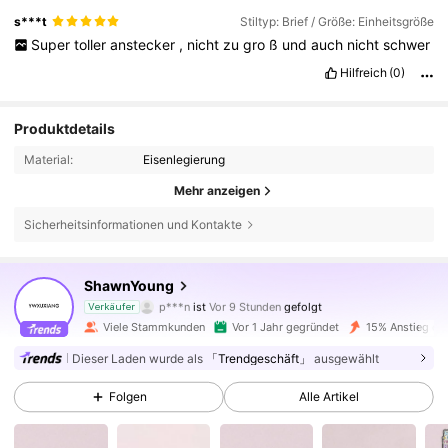
s***t
Stiltyp: Brief / Größe: Einheitsgröße
Super
toller
anstecker
,
nicht
zu
gro
ß
und
auch
nicht
schwer
Hilfreich
(0)
Produktdetails
Material:
Eisenlegierung
Mehr anzeigen
Sicherheitsinformationen und Kontakte
18K Follower
4,96
ShawnYoung
p***n
ist
Vor 9 Stunden
gefolgt
Verkäufer
b***a
ist am Durchsuchen
Viele Stammkunden
Vor 1 Jahr gegründet
15% Anstieg der
18K Follower
4,96
Dieser Laden wurde als
「Trendgeschäft」
ausgewählt
Folgen
Alle Artikel
18K Follower
4,96