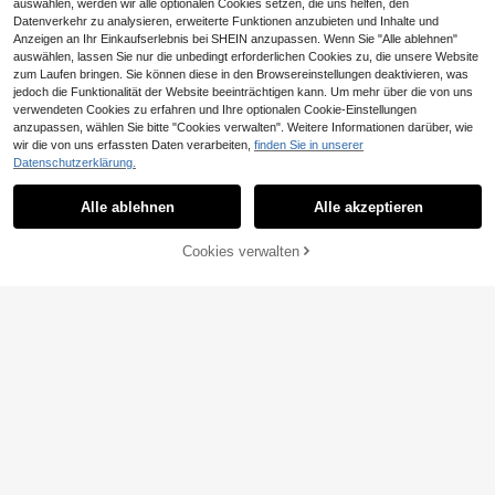
auswählen, werden wir alle optionalen Cookies setzen, die uns helfen, den
Datenverkehr zu analysieren, erweiterte Funktionen anzubieten und Inhalte und
Anzeigen an Ihr Einkaufserlebnis bei SHEIN anzupassen. Wenn Sie "Alle ablehnen"
auswählen, lassen Sie nur die unbedingt erforderlichen Cookies zu, die unsere Website
zum Laufen bringen. Sie können diese in den Browsereinstellungen deaktivieren, was
jedoch die Funktionalität der Website beeinträchtigen kann. Um mehr über die von uns
verwendeten Cookies zu erfahren und Ihre optionalen Cookie-Einstellungen
#Koreanischer Stil
anzupassen, wählen Sie bitte "Cookies verwalten". Weitere Informationen darüber, wie
low tea 1 Stück einfarbige PU-Lede
wir die von uns erfassten Daten verarbeiten,
finden Sie in unserer
8
r Schultertasche, Retro-Mode Dam
15 übrig
Datenschutzerklärung.
entasche, Tragegriff-Design, Reißv
18
#Ins Rampenlicht
erschluss, verstellbarer Schultergur
,76€
t, geeignet für Pendeln, Outdoor, Rei
Alle ablehnen
Alle akzeptieren
Glitzernde Pailletten Umhängetasc
sen, Ausflüge
he, Premium Stil Damen Handtasch
13
,28€
e, Abendtasche, Abendkleider für D
Cookies verwalten
ZUM WARENKORB HINZUFÜGEN
amen, Abendaccessoires, elegante
Tasche für Damen, Hochzeitsartike
l, glitzernde Abendgeldbörse (zufälli
ges Muster)