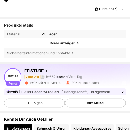
♥️
Hilfreich
(7)
Produktdetails
Material:
PU Leder
Mehr anzeigen
Sicherheitsinformationen und Kontakte
FEISTURE
172K Follower
4,74
h***2
bezahlt
Vor 1 Tag
Verkäufer
b***a
ist
Vor 1 Stunden
gefolgt
160K Kürzlich verkauft
20K Erneut kaufen
172K Follower
4,74
Dieser Laden wurde als
「Trendgeschäft」
ausgewählt
Folgen
Alle Artikel
172K Follower
4,74
Könnte Dir Auch Gefallen
Empfehlungen
Schmuck & Uhren
Kleidungs-Accessoires
Schönh
172K Follower
4,74