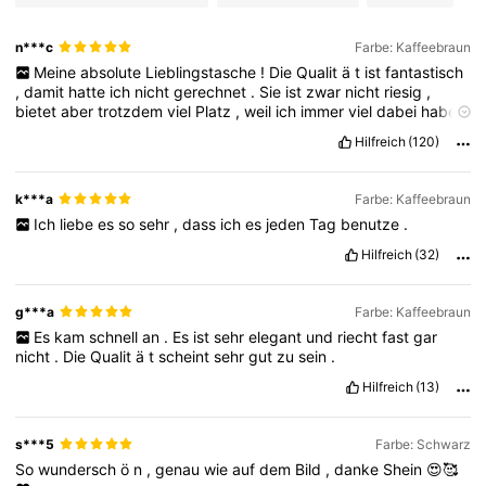
n***c
Farbe: Kaffeebraun
Meine
absolute
Lieblingstasche
!
Die
Qualit
ä
t
ist
fantastisch
,
damit
hatte
ich
nicht
gerechnet
.
Sie
ist
zwar
nicht
riesig
,
bietet
aber
trotzdem
viel
Platz
,
weil
ich
immer
viel
dabei
habe
.
Absolut
empfehlenswert
!
Hilfreich
(120)
k***a
Farbe: Kaffeebraun
Ich
liebe
es
so
sehr
,
dass
ich
es
jeden
Tag
benutze
.
Hilfreich
(32)
g***a
Farbe: Kaffeebraun
Es
kam
schnell
an
.
Es
ist
sehr
elegant
und
riecht
fast
gar
nicht
.
Die
Qualit
ä
t
scheint
sehr
gut
zu
sein
.
Hilfreich
(13)
s***5
Farbe: Schwarz
So
wundersch
ö
n
,
genau
wie
auf
dem
Bild
,
danke
Shein
😍🥰