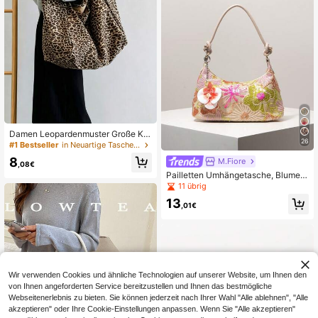
Damen Leopardenmuster Große Ka
26
pazität Tragetasche, Große lässige
#1 Bestseller
in Neuartige Tasche Frauen Umhängetaschen
Schulter-Wochenend-Reisetasche,
8
M.Fiore
Vielseitige tägliche Jacquard-Schul
,08€
tertasche, Damen Schultertasche
Pailletten Umhängetasche, Blumen
stickerei Tasche, Taschenzubehör,
11 übrig
Damen Handtasche, Abendkleid, B
13
allkleid Tasche und Accessoires, H
,01€
ochzeitsartikel, elegante Damen Ge
ldbörse, Geschenk für Frauen
Wir verwenden Cookies und ähnliche Technologien auf unserer Website, um Ihnen den
von Ihnen angeforderten Service bereitzustellen und Ihnen das bestmögliche
Webseitenerlebnis zu bieten. Sie können jederzeit nach Ihrer Wahl "Alle ablehnen", "Alle
akzeptieren" oder Ihre Cookie-Einstellungen anpassen. Wenn Sie "Alle akzeptieren"