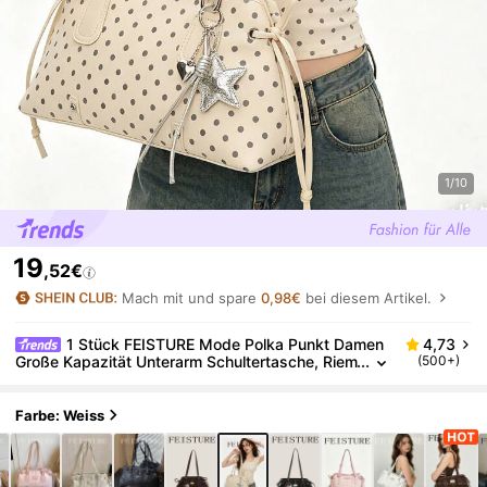
1/10
19
,52€
Mach mit und spare
0,98€
bei diesem Artikel.
1 Stück FEISTURE Mode Polka Punkt Damen
4,73
Große Kapazität Unterarm Schultertasche, Riem
(500+)
endesign, mit Anhänger, geeignet für Mädchen,
Damen, Studenten, Berufseinsteiger und Büromitarb
eiter, ideal für Arbeit, Geschäft, Pendeln, Schule
Farbe: Weiss