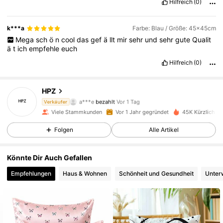
Hilfreich
(0)
k***a
Farbe: Blau / Größe: 45x45cm
Mega
sch
ö
n
cool
das
gef
ä
llt
mir
sehr
und
sehr
gute
Qualit
ä
t
ich
empfehle
euch
Hilfreich
(0)
HPZ
8.9K Follower
4,88
a***e
bezahlt
Vor 1 Tag
Verkäufer
Viele Stammkunden
Vor 1 Jahr gegründet
45K Kürzlich ve
8.9K Follower
4,88
Folgen
Alle Artikel
8.9K Follower
4,88
Könnte Dir Auch Gefallen
8.9K Follower
4,88
Empfehlungen
Haus & Wohnen
Schönheit und Gesundheit
Unter
8.9K Follower
4,88
8.9K Follower
4,88