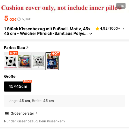
1/16
5
5,04€
,03€
1 Stück Kissenbezug mit Fußball-Motiv, 45x
4,92
(
1000+
)
45 cm - Weicher Pfirsich-Samt aus Polye
ster, mit Reißverschluss, maschinenwas
chbar, geeignet für Heim- und Bürodekoratio
n, ohne Kissenfüllung
Farbe: Blau
Größe
10 left
45x45cm
Länge
:
45 cm
Breite
:
45 cm
Größenberater
Nur der Kissenbezug, kein Kissenkern