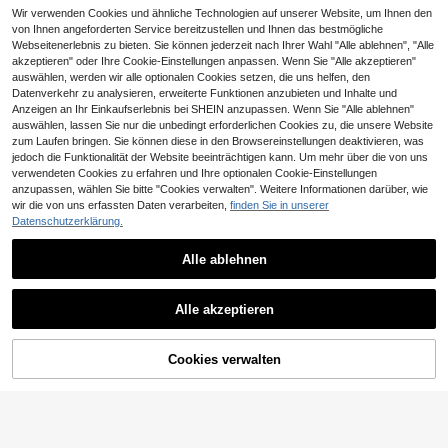
s, maschinenwaschbar - perfekt für
Wohnzimmer- und Schlafzimmerde
Wir verwenden Cookies und ähnliche Technologien auf unserer Website, um Ihnen den
koration.
von Ihnen angeforderten Service bereitzustellen und Ihnen das bestmögliche
Webseitenerlebnis zu bieten. Sie können jederzeit nach Ihrer Wahl "Alle ablehnen", "Alle
akzeptieren" oder Ihre Cookie-Einstellungen anpassen. Wenn Sie "Alle akzeptieren"
auswählen, werden wir alle optionalen Cookies setzen, die uns helfen, den
Datenverkehr zu analysieren, erweiterte Funktionen anzubieten und Inhalte und
Anzeigen an Ihr Einkaufserlebnis bei SHEIN anzupassen. Wenn Sie "Alle ablehnen"
auswählen, lassen Sie nur die unbedingt erforderlichen Cookies zu, die unsere Website
zum Laufen bringen. Sie können diese in den Browsereinstellungen deaktivieren, was
jedoch die Funktionalität der Website beeinträchtigen kann. Um mehr über die von uns
0,01€ sparen
verwendeten Cookies zu erfahren und Ihre optionalen Cookie-Einstellungen
1/2/4 Stücke Leoparden-Muster Pl
anzupassen, wählen Sie bitte "Cookies verwalten". Weitere Informationen darüber, wie
üsch Kissenbezüge (45x45 cm/ohn
wir die von uns erfassten Daten verarbeiten,
finden Sie in unserer
5
,84€
5,85€
e Füllung), modische bedruckte qua
Datenschutzerklärung.
1/2/4 Packungen dekorative Kissen
dratische Kissenbezüge, weiche fla
bezüge - Alternativen Füllungen für
#1 Bestseller
in Modisch Dekorative Textilien
uschige Zierkissenbezüge für Schla
Dekorationskissen - Waschbar, Rei
Alle ablehnen
fzimmer, Wohnzimmer, Sofa, Stuhl,
4
ßverschluss Polyester Kissen für all
,08€
weich & bequem, Heimdekoration K
e Jahreszeiten, hypoallergener gef
issenbezüge, mit Reißverschluss
üllter quadratischer Zierkissen
Alle akzeptieren
Cookies verwalten
ZUM WARENKORB HINZUFÜGEN