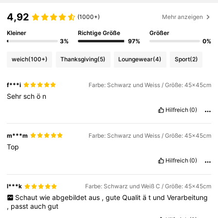
4,92
(1000+)
Mehr anzeigen
Kleiner
Richtige Größe
Größer
3%
97%
0%
weich
(100+)
Thanksgiving
(5)
Loungewear
(4)
Sport
(2)
f***i
Farbe: Schwarz und Weiss / Größe: 45x45cm
Sehr
sch
ö
n
Hilfreich
(0)
m***m
Farbe: Schwarz und Weiss / Größe: 45x45cm
Top
Hilfreich
(0)
l***k
Farbe: Schwarz und Weiß C / Größe: 45x45cm
Schaut
wie
abgebildet
aus
,
gute
Qualit
ä
t
und
Verarbeitung
,
passt
auch
gut