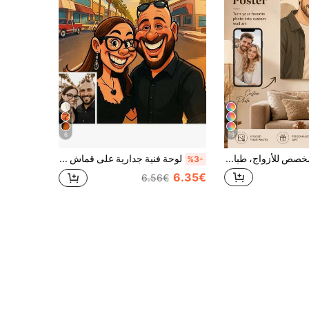
6
19
ملصق كرتوني مخصص للأزواج، طباعة صورة مخصصة إلى بورتريه كرتوني على قماش، فن جداري عمودي بإطار أو بدون إطار، هدية رومانسية للذكرى السنوية وعيد الحب والكريسماس للأزواج، ديكور منزلي حديث لغرفة النوم وغرفة المعيشة
لوحة فنية جدارية على قماش بتصميم كرتوني مخصص - هدية شخصية للعائلة والأصدقاء - مع/بدون إطار - ديكور منزلي حديث - ارفع صورتك - هدية عيد ميلاد وذكرى سنوية - أسلوب كرتوني، أسلوب شخصية صفراء، ديكور الدوبامين، ديكور منزلي جمالي
%3-
6.35€
6.56€