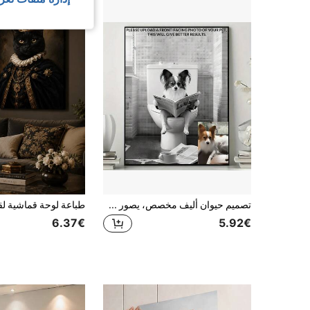
تصميم حيوان أليف مخصص، يصور حيوان أليف يجلس على المرحاض يقرأ جريدة، نمط أسود وأبيض، هدية حيوان أليف، هدية للأصدقاء والعائلة، ديكور منزلي غرفة المعيشة، هدية مضحكة للصديق، بورتريه حيوان أليف
6.37€
5.92€