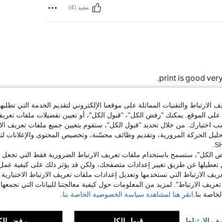
مفيد (4)
print is good very
الارتباط والتقنيات المماثلة على موقعنا الإلكتروني لتقديم الخدمة التي تطلبه
لى الموقع. يمكنك "رفض الكل"، "قبول الكل"، أو تعيين تفضيلات ملفات تعريف
مفيد (2)
ختيارك. من خلال تحديد "قبول الكل"، سنقوم بتعيين جميع ملفات تعريف الارتب
حليل الحركة المرورية، وتقديم وظائف محسّنة، وتخصيص المحتوى والإعلانات لت
لمراجعات
 الكل"، ستسمح باستخدام ملفات تعريف الارتباط الضرورية فقط التي تجعل مو
تعطيلها عن طريق تغيير إعدادات متصفحك، ولكن قد يؤثر ذلك على كيفية عمل 
ريف الارتباط التي نستخدمها وتعديل إعدادات ملفات تعريف الارتباط الاختيارية
تعريف الارتباط". لمزيد من المعلومات حول كيفية معالجتنا للبيانات التي نجمعها،
اصة بنا.
انقر هنا لمشاهدة سياسة الخصوصية الخاصة بنا.
يف الارتباط
قبول الكل
رفض الك