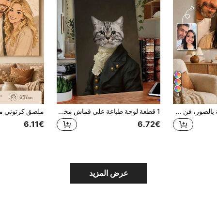
4
طباعة قماش مخصصة بالصور، فن جداري مخصص بإطار قماش لغرفة المعيشة والنوم، ملصق قماش إعادة إنتاج الصور، ديكور غرفة مسطح ثنائي الأبعاد، صورة مخصصة
1 قطعة لوحة طباعة على قماش مخصصة بصورة حيوانك الأليف، لوحة بورتريه للحيوان الأليف المخصص، بورتريه الكلب، بورتريه القطة، لوحة قماشية ملكية فخمة للحيوان، هدية فنية شخصية، طباعة على قماش بصورك الخاصة لديكور جدران غرفة النوم والمعيشة والزفاف والحيوان الأليف والعائلة والحب والأزواج والأصدقاء والصور والهدايا الشخصية لعيد الميلاد وأفضل صديق والعائلة
6.11€
6.72€
عرض المزيد