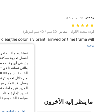
25 Sep,2025
s***s
لون: متعدد الألوان, مقاس: 30 سم * 40 سم (مؤطر)
لون:
متعدد الألوان
مقاس:
30 سم * 40 سم (مؤطر)
 clear,the color is vibrant..arrived on time frame will.
ترجمة
نستخدم ملفات تعريف 
أفضل تجربة ممكنة ع
بك في أي وقت حسب ا
والتي تساعدنا في ت
عرض المزيد من ا
الخاصة بك مع SHEIN.
من خلال تحديد "رفض
يعمل. قد تتمكن من 
المزيد عن ملفات تع
تحديد "إدارة ملفات 
سياسة الخصوصية الخ
ما ينظر إليه الآخرون
إدارة ملفات تعر