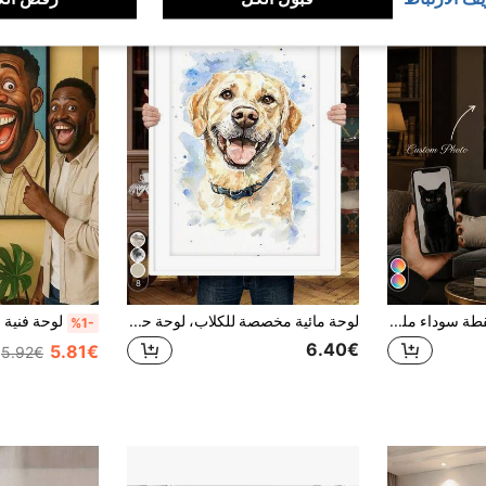
8
طباعة لوحة قماشية لقطة سوداء ملكية مخصصة، تحويل صورة حيوانك الأليف إلى فن جداري بتاج ملكي، بأسلوب لوحة زيتية عتيقة، ملصق مسطح ثنائي الأبعاد بدون إطار، هدية ديكور لمحبي الحيوانات الأليفة للمنزل والمكتب والفصل الدراسي، قم بتحميل صورة حيوانك الأليف
لوحة مائية مخصصة للكلاب، لوحة حيوان أليف مخصصة، لوحة كلب مخصصة، هدية عيد الأم، لوحة تذكارية للكلب، لوحة مائية للكلب، المنزل والمعيشة، تزيين منزلك، هدايا تذكارية، لطيف، جماليات الأثاث، هدية مخصصة، لعشاق الحيوانات الأليفة
%1-
6.40€
5.81€
5.92€