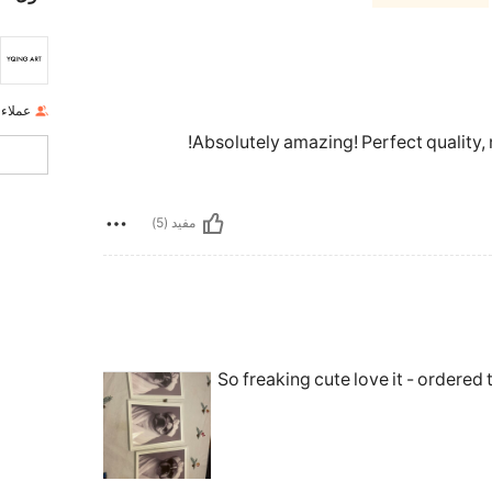
عملاء
Absolutely amazing! Perfect quality, n
مفيد (5)
So freaking cute love it - ordered