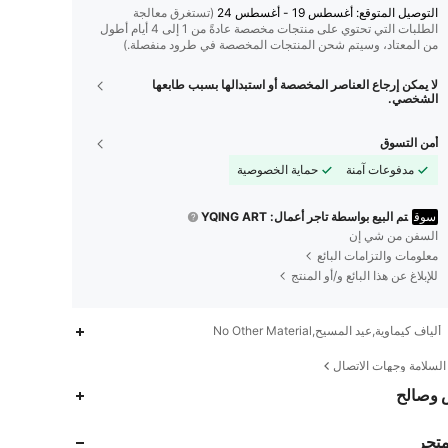
التوصيل المتوقع:
أغسطس 19 - أغسطس 24
(تستغرق معالجة
الطلبات التي تحتوي على منتجات مخصصة عادةً من 1 إلى 4 أيام أطول
من المعتاد، وسيتم شحن المنتجات المخصصة في طرود منفصلة.)
لا يمكن إرجاع العناصر المخصصة أو استبدالها بسبب طابعها
الشخصي.
أمن التسوق
مدفوعات آمنة
حماية الخصوصية
سوق
تم البيع بواسطة تاجر أعمال: YQING ART
السفن من شي إن
معلومات والتزامات البائع
للإبلاغ عن هذا البائع و/أو المنتج
ألياف كيماوية,عيد المسيح,No Other Material
لسلامة وجهات الاتصال
1.8K
68
4.86
 وصالح
متجر
1.8K
68
4.86