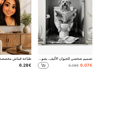
تصميم شخصي للحيوان الأليف، يصور حيوان أليف جالس على المرحاض وهو يقرأ جريدة، بنمط أبيض وأسود، هدية للحيوان الأليف، هدية للأصدقاء والعائلة (مشهد عشوائي)
6.28€
6.07€
6.08€