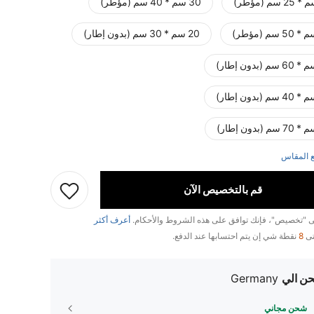
30 سم * 40 سم (مؤطر)
20 سم * 30 سم (بدون إطار)
 المقاس
قم بالتخصيص الآن
لى "تخصيص"، فإنك توافق على هذه الشروط والأحكام.
أعرف أكثر
تى
8
نقطة شي إن يتم احتسابها عند الدفع.
ن الي
Germany
شحن مجاني