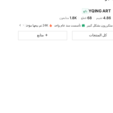
YQING ART
بائع
1.8K
68
4.86
تقييم
قطع
متابعون
h***s
تم دفع
منذ 1 يوم
 متكررون بشكل كبير
تأسست منذ عام واحد
24K تم بيعها مؤخرًا
1.8K
68
4.86
كل المنتجات
متابع
1.8K
68
4.86
1.8K
68
4.86
1.8K
68
4.86
1.8K
68
4.86
1.8K
68
4.86