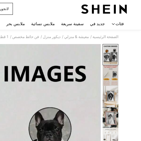
لانجور
 navigate search
فئات
جديد في
سفينة سريعة
ملابس نسائية
ملابس بحر
/
/
/
/
الصفحة الرئيسية
معيشة & منزلي
ديكور منزل
فن حائط مخصص