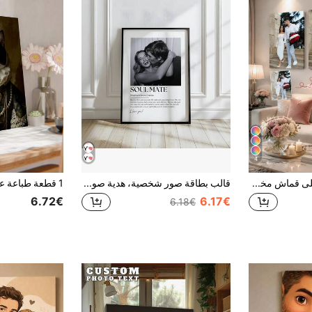
4
3 قطع لوحة جدارية على قماش مخصصة، ملصق بدون إطار شخصي، قماش مؤطر مريح للداخل، تذكار زفاف، هدية عيد الأم، تذكار التخرج، هدية تذكارية شخصية، مناسبة للزفاف، عيد الأم، عيد الأب، موسم التخرج، عيد الميلاد، ديكور الغرفة، عناصر قابلة للتخصيص، ديكور غرفة النوم، هدية مخصصة، صورة، صورة، لوحة جدارية مؤطرة، هدية صديق مقرب، هدية عائلية، هدية عيد ميلاد، هدية لصديق/صديقة/عائلة/زوج/صديق، ديكور المنزل
قالب بطاقة صور شخصية، هدية صور للأزواج له ولها، هدايا ذكرى سنوية للصديقة والصديق، عمل فني للحب، مجموعة 2026، فن جداري بسيط، ديكور منزلي جمالي، هدية زفاف، ديكور جداري
6.72€
6.17€
6.18€