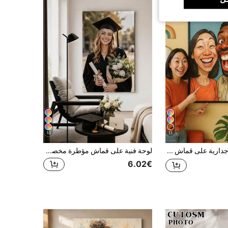
10
11
لوحة فنية جدارية على قماش بإطار مسطح ثنائي الأبعاد مخصصة، رسم بورتريه كرتوني مضحك، بورتريه شخصية أنمي كوميدية مبالغ فيها لديكور غرفة المعيشة
لوحة فنية على قماش مؤطرة مخصصة، فن جداري بصور مخصصة، مناسبة للمنزل والزفاف وذكريات السفر، قماش ملفوف مع خطافات تعليق، جاهزة للتعليق كديكور منزلي، مناسبة لغرفة المعيشة والنوم والمكتب، هدية شخصية متينة، مناسبة للأزواج وديكور المنزل
6.02€