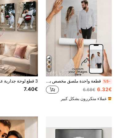
9
قطعة واحدة ملصق مخصص بدون إطار، فن جداري شخصي مع صورتك، هدية لغرفة النوم وغرفة المعيشة، ديكور شتوي، هدايا له ولها، الذكرى السنوية، عيد الحب، عيد الأم، أعياد الميلاد، عيد الأب، التخرج، ديكور منزلي جمالي، قطعة مميزة
%5-
7.40€
6.32€
6.68€
عملاء متكررون بشكل كبير