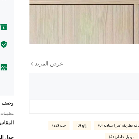
عرض المزيد
وصف
معلومات ا
المقاس
اقة بطريقة غير اعتيادية (6)
رائع (6)
حب (22)
حول ال
موديل خاطئ (4)