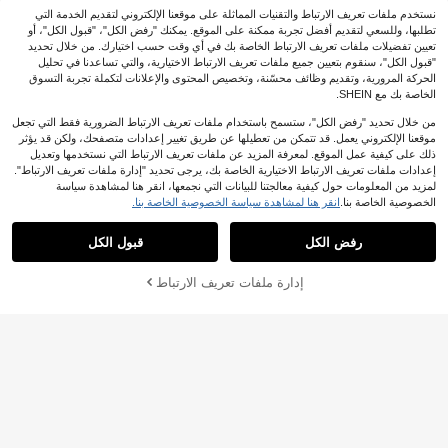
نستخدم ملفات تعريف الارتباط والتقنيات المماثلة على موقعنا الإلكتروني لتقديم الخدمة التي
تطلبها، وللسعي لتقديم أفضل تجربة ممكنة على الموقع. يمكنك "رفض الكل"، "قبول الكل"، أو
تعيين تفضيلات ملفات تعريف الارتباط الخاصة بك في أي وقت حسب اختيارك. من خلال تحديد
"قبول الكل"، سنقوم بتعيين جميع ملفات تعريف الارتباط الاختيارية، والتي تساعدنا في تحليل
الحركة المرورية، وتقديم وظائف محسّنة، وتخصيص المحتوى والإعلانات لتكملة تجربة التسوق
الخاصة بك مع SHEIN.
من خلال تحديد "رفض الكل"، ستسمح باستخدام ملفات تعريف الارتباط الضرورية فقط التي تجعل
15
موقعنا الإلكتروني يعمل. قد تتمكن من تعطيلها عن طريق تغيير إعدادات متصفحك، ولكن قد يؤثر
1 قطعة سلسلة مفاتيح كرز أنيقة مع قلادة
ذلك على كيفية عمل الموقع. لمعرفة المزيد عن ملفات تعريف الارتباط التي نستخدمها وتعديل
راتنجية براقة - سبيكة، إغلاق خطاف C قاب
4
إعدادات ملفات تعريف الارتباط الاختيارية الخاصة بك، يرجى تحديد "إدارة ملفات تعريف الارتباط".
.97€
ل للتخصيص لمحفظات وحقائب النساء،
لمزيد من المعلومات حول كيفية معالجتنا للبيانات التي نجمعها، انقر هنا لمشاهدة سياسة
هدية مثالية للعائلة والأصدقاء
5
الخصوصية الخاصة بنا.
انقر هنا لمشاهدة سياسة الخصوصية الخاصة بنا.
Yogodlns سلسلة مفاتيح حبل مضفر جدي
دة بشكل قطة نجمة معلقة للحقيبة من ال
4
رفض الكل
قبول الكل
.82€
جلد، حبل هاتف محمول، إكسسوارات زينة
معلقة، هدية كلاسيكية لطيفة بشكل قطة
إدارة ملفات تعريف الارتباط
أضف إلى عربة التسوق بنجاح