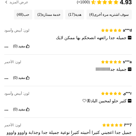
4.93
(1000+)
عرض المزيد
سوف اشتريه مرة أخرى
(4)
هدية
(17)
خدمة ممتازة
(2)
حب
(48)
لون: أبيض وأسود
a***d
جميله
جدا
رائعهه
انصحكم
بها
ممكن
لايك
مفيد
(0)
لون: الأحمر
s***a
جميلة
جداااااااااااا
مفيد
(0)
لون: أبيض وأسود
r***ى
كثير
حلو
لمحبين
الباد🦋🤍
مفيد
(0)
لون: الأحمر
l***7
جميل
جدا
اعجبني
كتيرا
أحببته
كتيرا
نوعية
جميلة
جدا
وجذابة
واووو
واووو