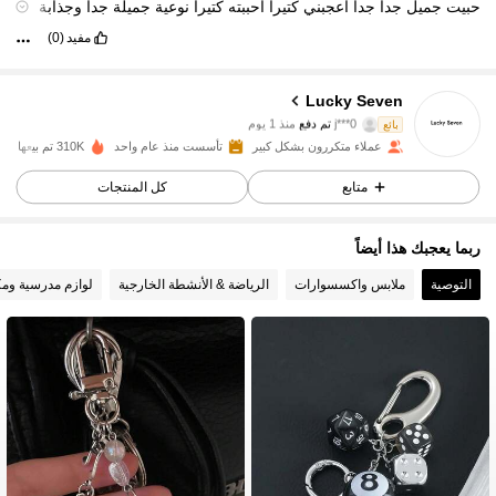
حبيت
جميل
جدا
جدا
اعجبني
كتيرا
أحببته
كتيرا
نوعية
جميلة
جدا
وجذابة
واووو
واووو
حبيت
مفيد
(0)
Lucky Seven
7.1K متابعون
4.91
بائع
j***0
تم دفع
منذ 1 يوم
عملاء متكررون بشكل كبير
تأسست منذ عام واحد
310K تم بيعها مؤخرًا
7.1K متابعون
4.91
متابع
كل المنتجات
ربما يعجبك هذا أيضاً
7.1K متابعون
4.91
التوصية
ملابس واكسسوارات
الرياضة & الأنشطة الخارجية
لوازم مدرسية ومك
7.1K متابعون
4.91
7.1K متابعون
4.91
7.1K متابعون
4.91