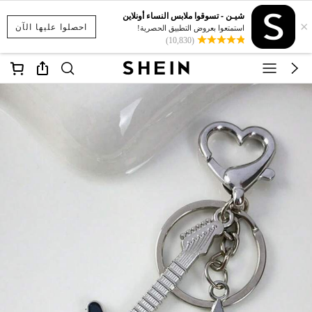
شيـن - تسوقوا ملابس النساء أونلاين
×
احصلوا عليها الآن
استمتعوا بعروض التطبيق الحصرية!
(10,830)