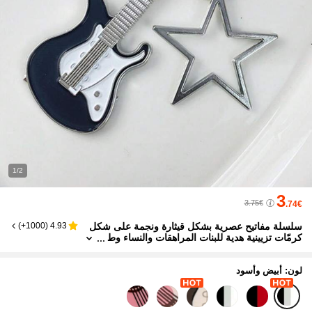
1/2
3
3.75€
.74€
سلسلة مفاتيح عصرية بشكل قيثارة ونجمة على شكل
)
1000+
(
4.93
كرمّات تزيينية هدية للبنات المراهقات والنساء وط
لاب الكلية والمبتدئين والعمال الذين يرتدون الملاب
س البيضاء، تزيينات للحقائب. هدايا للمدرسين، وتزيينا
ت للمعلمين، تزويدات المدارس، سلسلة مفاتيح للهدايا
لون: أبيض وأسود