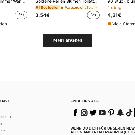
Rosa Rosen Badezimmer Wandaufkleber wasserfest abnehmbar Blumen Aufkleber für Waschbecken Badewanne Toilette Waschraum Dekoration abnehmbar ohne Rückstände Heimdekoration
Goldene Perlen Blumen Toiletten Aufkleber, wasserfeste Aufkleber, PVC Material, einfach anzubringen und zu entfernen, geeignet für Heimdekoration, Badezimmerdekoration, Raumdekoration, Wohnzimmerdekoration, Badezimmerdekoration Aufkleber, Wandaufkleber, Wanddekoration Aufkleber, Heimdekoration
1 übrig
in Wasserdicht Toilettenaufkleber
#1 Bestseller
3,54€
4,21€
nden
Viele Sta
Mehr ansehen
ENST
FINDE UNS AUF
teuern
e
WENN DU DICH FÜR UNSEREN NEW
rte
ALLEN ANDEREN ERFAHREN (DU KA