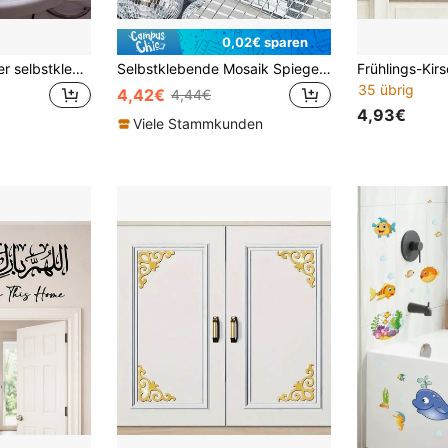
0,02€ sparen
Rose Blumen Muster selbstklebender Badewannen Aufkleber, kreative ablösbare Heim-Dekor Aufkleber, geeignet zum Dekorieren von Waschbecken und Badewanne, abnehmbare Wandaufkleber, modische Badezimmer Dekoration
Selbstklebende Mosaik Spiegel Wandaufkleber, wasserfeste Badezimmer Spiegelrahmen Dekoration, DIY Raumdekoration Heimdekoration Wanddekoration Personalisierter Wandspiegel Spiegel für Zimmer, Badezimmer Dekoration, Wohnzimmer Dekoration
35 übrig
4,42€
4,44€
4,93€
Viele Stammkunden