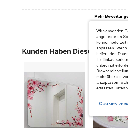
Mehr Bewertung
Wir verwenden Co
angeforderten Ser
können jederzeit 
anpassen. Wenn Si
Kunden Haben Diese Artikel A
helfen, den Date
Ihr Einkaufserle
unbedingt erford
Browsereinstellun
mehr über die vo
anzupassen, wähle
erfassten Daten 
Cookies verw