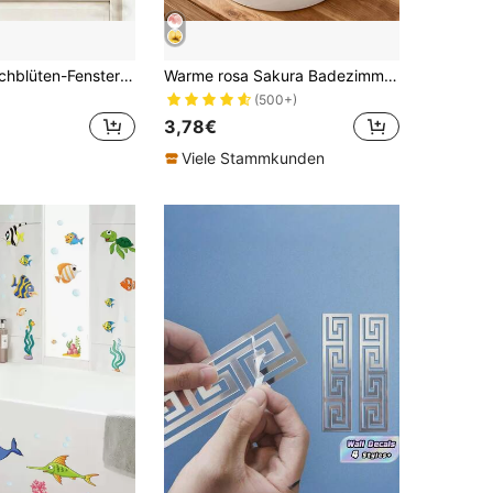
Frühlings-Kirschblüten-Fensteraufkleber, wiederverwendbare elektrostatische rosa Blumen-Aufkleber, abnehmbar für Spiegel, Glasfenster, Zuhause, Büro, Laden Dekoration
Warme rosa Sakura Badezimmer Aufkleber - Aquarell Blumen Dekoraufkleber, selbstklebend und abnehmbar aus PVC Material für Badezimmer Waschbeckenoberfläche, eleganter Frühlingsstil Badezimmer Dekoration
(500+)
3,78€
Viele Stammkunden