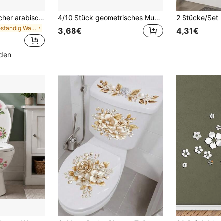
Klassischer islamischer arabischer Kalligraphie-Wandaufkleber | Muslimische Heimdekoration Ramadan Eid Geschenk | Abziehbarer Vinyl-Aufkleber für Wohnzimmer Schlafzimmer Büro Wandkunst
4/10 Stück geometrisches Muster Spiegel Aufkleber, selbstklebende Acryl Spiegel Wandaufkleber für Heim-Dekoration, Wohnzimmer, Schlafzimmer, Arbeitszimmer, Büro, Küchenschrank, DIY Tapete, Badezimmer Glas Wanddekoration Schlafzimmer Dekoration Wohnzimmer Dekoration Büro Dekoration Heimdekoration Artikel Wanddekoration Wandspiegel Spiegel für Raum Badezimmer Dekoration
in Ölbeständig Wandaufkleber
3,68€
4,31€
nden