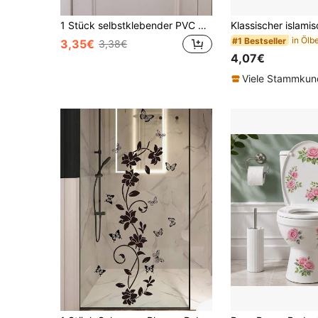
1 Stück selbstklebender PVC Wandaufkleber für Heimdekoration, Badezimmer & Waschraum Blumenkranz Schild Aufkleber, Aufkleber, Wandtattoo, Vinyl Aufkleber für Heimdekoration, Frühlingsdekoration Artikel um Ihr Zuhause aufzufrischen, Rahmen Dekorationsaufkleber Geschenke Geburtstag Abschluss
#1 Bestseller
3,35€
3,38€
4,07€
Viele Stammku