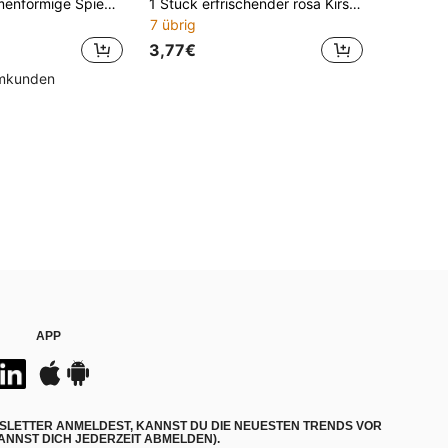
90 Stück blumenförmige Spiegel Wandaufkleber, Aufkleber, Wandtattoo, Vinyl Aufkleber für Heimdekoration, Frühlingsdekoration Artikel um Ihr Zuhause aufzufrischen, Rama Dekorationsaufkleber Geschenke Geburtstag Abschluss Wanddekoration Zimmer Dekoration Spiegel für Zimmer Badezimmer Dekoration Wohnzimmer Dekoration
1 Stück erfrischender rosa Kirschblüten Spülbecken Aufkleber, romantischer Pfirsichblüten Badezimmer Dekorations Aufkleber, selbstklebend und abnehmbar zur Verschönerung des Spülbeckens
7 übrig
3,77€
mmkunden
APP
SLETTER ANMELDEST, KANNST DU DIE NEUESTEN TRENDS VOR
NNST DICH JEDERZEIT ABMELDEN).