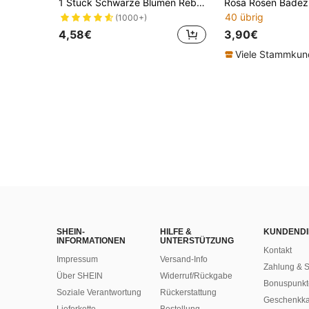
1 Stück Schwarze Blumen Rebe Schmetterling Wandaufkleber, einfache florale Kunst Wandtattoos abnehmbar PVC zum Abziehen und Aufkleben für Badezimmer, Wohnzimmer, Schlafzimmer, Heimdekoration, Geschenke, Geburtstag, Abschluss, Spiegel, Wanddekoration, Zimmer Dekoration, Badezimmer Dekoration, Wohnzimmer Dekoration
40 übrig
(1000+)
4,58€
3,90€
Viele Stammku
SHEIN-
HILFE &
KUNDENDI
INFORMATIONEN
UNTERSTÜTZUNG
Kontakt
Impressum
Versand-Info
Zahlung & S
Über SHEIN
Widerruf/Rückgabe
Bonuspunkt
Soziale Verantwortung
Rückerstattung
Geschenkka