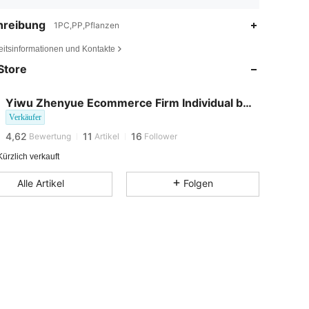
hreibung
1PC,PP,Pflanzen
eitsinformationen und Kontakte
4,62
11
16
Store
4,62
11
16
4,62
11
16
Yiwu Zhenyue Ecommerce Firm Individual business
4,62
11
16
Verkäufer
4,62
11
16
Bewertung
Artikel
Follower
4,62
11
16
ürzlich verkauft
4,62
11
16
Alle Artikel
Folgen