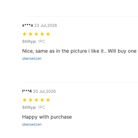
s***a
23 Jul,2026
Stiltyp: 1PC
Stiltyp:
1PC
Nice, same as in the picture i like it.. Will buy on
übersetzen
l***4
20 Jul,2026
Stiltyp: 1PC
Stiltyp:
1PC
Happy with purchase
übersetzen