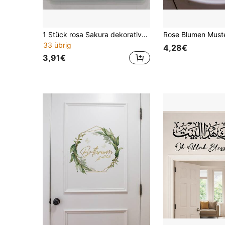
1 Stück rosa Sakura dekorativer Aufkleber, geeignet für Spiegel, Wohnzimmer, Schlafzimmer, Badezimmer, Ins-Stil selbstklebende Tapete
33 übrig
4,28€
3,91€