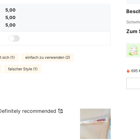
5,00
Besc
5,00
Sicherh
5,00
Zum 
t sich (1)
einfach zu verwenden (2)
falscher Style (1)
695 K
. Definitely recommended 🥰