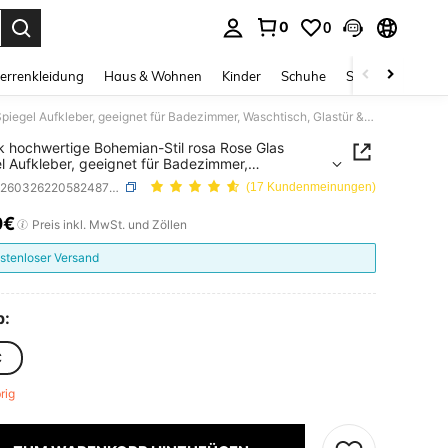
0
0
ess Enter to select.
errenkleidung
Haus & Wohnen
Kinder
Schuhe
Schmuck & Acces
1 Stück hochwertige Bohemian-Stil rosa Rose Glas Spiegel Aufkleber, geeignet für Badezimmer, Waschtisch, Glastür & Fenster Dekoration
k hochwertige Bohemian-Stil rosa Rose Glas
l Aufkleber, geeignet für Badezimmer,
isch, Glastür & Fenster Dekoration
SKU: sh260326220582487627071
(17 Kundenmeinungen)
0€
ICE AND AVAILABILITY
Preis inkl. MwSt. und Zöllen
stenloser Versand
p:
C
brig