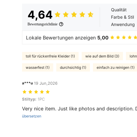
Qualität
4,64
Farbe & Stil
Anwendung
Bewertungsrichtlinie
Lokale Bewertungen anzeigen
5,00
toll für rückenfreie Kleider (1)
wie auf dem Bild (3)
lohn
wasserfest (1)
durchsichtig (1)
einfach zu reinigen (1)
a***u
19 Jun,2026
Stiltyp: 1PC
Stiltyp:
1PC
Very nice item. Just like photos and description
übersetzen