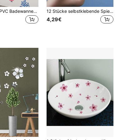
2 Stücke/Set PVC Badewannen Applikation, Cartoon Meeresbewohner Muster Badewannen Aufkleber für Badezimmer, Aufkleber, Wandtattoo, Vinyl Aufkleber für Heim Dekorationen, Frühlings Dekorations Artikel um Ihr Zuhause aufzufrischen, Rama Dekorations Aufkleber Geschenke Geburtstag Abschluss Rückkehr zur Schule Zimmer Deko Schul Zubehör
12 Stücke selbstklebende Spiegel Wandaufkleber, geometrische Acryl Dekorationen für Heim-Dekoration, moderne Kunst Dekoration für Wohnzimmer, Schlafzimmer, Badezimmer
4,29€