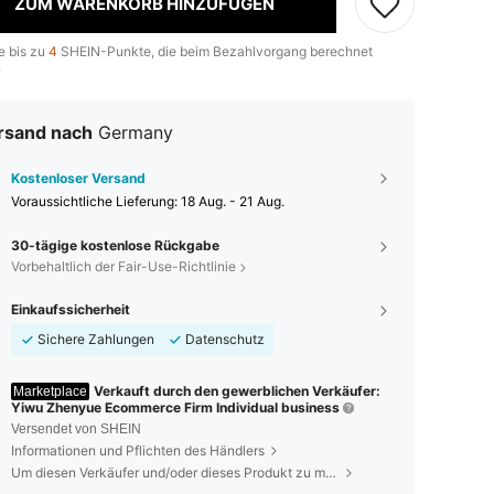
ZUM WARENKORB HINZUFÜGEN
e bis zu
4
SHEIN-Punkte, die beim Bezahlvorgang berechnet
.
rsand nach
Germany
Kostenloser Versand
Voraussichtliche Lieferung:
18 Aug. - 21 Aug.
30-tägige kostenlose Rückgabe
Vorbehaltlich der Fair-Use-Richtlinie
Einkaufssicherheit
Sichere Zahlungen
Datenschutz
Verkauft durch den gewerblichen Verkäufer:
Marketplace
Yiwu Zhenyue Ecommerce Firm Individual business
Versendet von SHEIN
Informationen und Pflichten des Händlers
Um diesen Verkäufer und/oder dieses Produkt zu melden