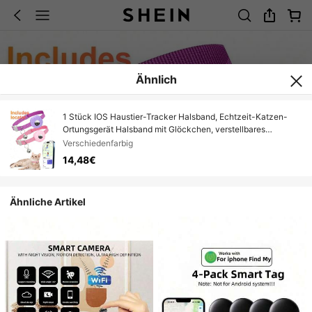
Ähnlich
1 Stück IOS Haustier-Tracker Halsband, Echtzeit-Katzen-
Ortungsgerät Halsband mit Glöckchen, verstellbares
reflektierendes kleines Katzenhalsband, abnehmbarer Anti-
Verschiedenfarbig
Verlust-Katzenhalsriemen, Outdoor-Spaziergang Haustier-
14,48€
Ortungsgerät Halsband, süßes Katzen-Accessoire,
Ausbruchsicheres Katzenhalsband, Alltagstragbares
Haustier-Halsband
Ähnliche Artikel