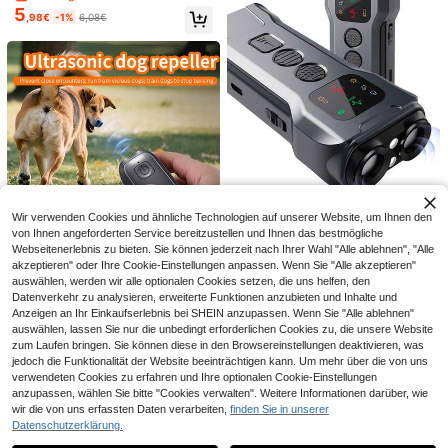
25 übrig
sse der Katze
5
leicht & bequem, super dehnbarer H
e und kleine Haustiere
8
,98€
-1%
6,08€
,83€
alsschmuck, passend für Katzen, K
ätzchen und kleine Hunde, 19-32 c
0,37€ sparen
m, Airtag und QR-Code-ID-Anhäng
er nicht enthalten
1 Stück GPS Smart Anti-Verlust Tra
cker - MFi zertifiziert, Echtzeit-Ortu
17 übrig
ng, keine Installation erforderlich, g
11
,91€
-3%
12,28€
eeignet für Haustiere, Taschen, Gep
äck, Fahrräder, Autos, kompatibel m
it "Wo ist" App, sorgenfreie Anti-Verl
ust-Funktion
0,65€ sparen
Wir verwenden Cookies und ähnliche Technologien auf unserer Website, um Ihnen den
von Ihnen angeforderten Service bereitzustellen und Ihnen das bestmögliche
Ultraschall-Hundevertreiber - Stille
0,10€ sparen
Webseitenerlebnis zu bieten. Sie können jederzeit nach Ihrer Wahl "Alle ablehnen", "Alle
r Wächter! Für Menschen unhörbar,
30 übrig
akzeptieren" oder Ihre Cookie-Einstellungen anpassen. Wenn Sie "Alle akzeptieren"
Mini Ultraschall Hundeabwehr mit
empfindliche Hunde werden ohne
19
,23€
-3%
19,88€
8
LED-Licht - 314,96 Zoll Reichweit
auswählen, werden wir alle optionalen Cookies setzen, die uns helfen, den
Schaden ferngehalten, unverzichtb
,39€
-1%
8,49€
e, Ein-Klick-Bedienung, USB-aufla
ar für Hof/Laden/Garage, 20-30kH
Datenverkehr zu analysieren, erweiterte Funktionen anzubieten und Inhalte und
dbar, geeignet für Hundeabwehr Ou
z Frequenz um Hunde ohne Verletz
Anzeigen an Ihr Einkaufserlebnis bei SHEIN anzupassen. Wenn Sie "Alle ablehnen"
tdoor und Bissvermeidung, kompak
ung abzuschrecken, Lebewohl Hun
0,10€ sparen
auswählen, lassen Sie nur die unbedingt erforderlichen Cookies zu, die unsere Website
tes Design, geeignet für Reisen und
detrouble
zum Laufen bringen. Sie können diese in den Browsereinstellungen deaktivieren, was
6
Heimgebrauch, modisches Gerät, la
1 Stück 1,5 Liter USB betriebener lei
jedoch die Funktionalität der Website beeinträchtigen kann. Um mehr über die von uns
nganhaltend Struktur
ser Haustier Wasserbrunnen, autom
#2 Bestbewertet
in Automatische Futterspender und Wasserbrunnen fü
Reflektierendes verstellbares Haust
verwendeten Cookies zu erfahren und Ihre optionalen Cookie-Einstellungen
atischer gefilterter Katzen Wassers
14
ier-Geschirr- und Leinen-Set, atmu
(1000+)
,16€
14,26€
anzupassen, wählen Sie bitte "Cookies verwalten". Weitere Informationen darüber, wie
pender, zirkulierendes frisches Was
ngsaktive Mesh-Hundeweste, geei
6
ser - USB betriebener leiser intellig
wir die von uns erfassten Daten verarbeiten,
finden Sie in unserer
,91€
gnet für Katzen und kleine Hunde, d
enter Haustier Wasserbrunnen mit F
Datenschutzerklärung.
ruckentlastendes Design, ganzjähri
Ähnliche vorrätige Artikel anzeigen
Alle ansehen
ilterauflage, geeignet für Mehrkatze
g für Outdoor-Spaziergänge