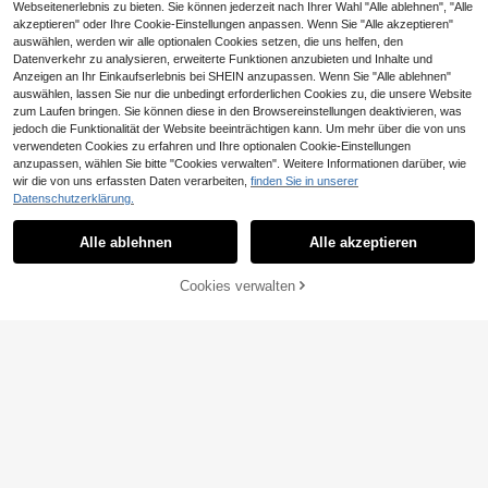
itsdekoration
Webseitenerlebnis zu bieten. Sie können jederzeit nach Ihrer Wahl "Alle ablehnen", "Alle
akzeptieren" oder Ihre Cookie-Einstellungen anpassen. Wenn Sie "Alle akzeptieren"
auswählen, werden wir alle optionalen Cookies setzen, die uns helfen, den
Datenverkehr zu analysieren, erweiterte Funktionen anzubieten und Inhalte und
Anzeigen an Ihr Einkaufserlebnis bei SHEIN anzupassen. Wenn Sie "Alle ablehnen"
auswählen, lassen Sie nur die unbedingt erforderlichen Cookies zu, die unsere Website
zum Laufen bringen. Sie können diese in den Browsereinstellungen deaktivieren, was
3-1 Stück Große Kapazität Kosmeti
jedoch die Funktionalität der Website beeinträchtigen kann. Um mehr über die von uns
ktasche, Große Kapazität Reißvers
Süße rosa Schleife gelb karierte Ra
2 übrig
verwendeten Cookies zu erfahren und Ihre optionalen Cookie-Einstellungen
chluss Aufbewahrungstasche, Kos
uten-Steppung Kosmetiktasche, tr
32 übrig
5
anzupassen, wählen Sie bitte "Cookies verwalten". Weitere Informationen darüber, wie
metiktasche, Kosmetikschrank, PU
agbarer handgehaltener großer Kap
,98€
5
3
wir die von uns erfassten Daten verarbeiten,
finden Sie in unserer
-Leder Wasserdichte Kosmetiktasc
azität Reise-Make-up-Organizer,
,90€
he, Kulturbeutel, Reisetasche, Aufb
1 Stück Schleife Dekor Handtasch
modische Reißverschluss-Toiletten
Datenschutzerklärung.
Ähnliche vorrätige Artikel anzeigen
Alle ansehen
ewahrungstasche, Netzbeutel, Kos
e Stil Make-up Tasche mit großer K
artikel-Aufbewahrungstasche für t
4
1 Stück Reise-PU-Schmuckbox, Pr
,41€
metiktasche, Kosmetiktasche, Haut
apazität, multifunktionale Kosmetik
äglichen Urlaub
emium-Geschenkbox für Frauen, S
2
Alle ablehnen
Alle akzeptieren
Sorry, dieses Produkt ist ausverkauft.
pflegebeutel, Kosmetiktasche Verp
Organizer Tasche, Kulturtasche, Re
,68€
chmuckorganizer-Box, tragbare PU
ackungsbox, Reiseessentials, Reise
iseaccessoire, Geschenk für Fraue
-Leder-Schmuckaufbewahrung. An
tasche, PU-Ledertasche, Pendler S
n, Mütter, Töchter, Sommer
ti-Oxidations-Schmuckbox, Schmin
Cookies verwalten
AUSVERKAUFT
chultertasche, Herbst/Winter Traget
ktisch-Aufbewahrungsbehälter, Ge
asche, Einfarbige Eimertasche, Sch
schenk für Freundin, Valentinstag-
ultertasche mit Crossbody-Funktio
Geschenk, Geschenk für Mutter, Ge
n, Lässige Handtasche mit Premium
schenk für Frauen und Mädchen, p
-Gefühl, Süße vielseitige Tasche für
erfektes Feiertagsgeschenk
Ausflüge, Achseltasche, Minimalisti
sche strukturierte Schulter-Eimerta
sche für Pendler