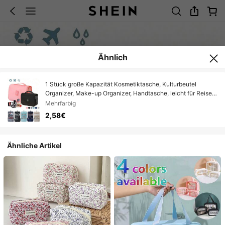
Ähnlich
1 Stück große Kapazität Kosmetiktasche, Kulturbeutel
Organizer, Make-up Organizer, Handtasche, leicht für Reisen
& Zuhause, Reiseaccessoires, Schmuckorganizer, Lipgloss
Mehrfarbig
Organizer, Nagellack Organizer, Make-up
2,58€
Aufbewahrungsorganizer, Geschenk für Feiertage
Ähnliche Artikel