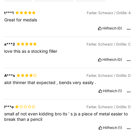
t***1
Farbe: Schwarz / Größe: A
Great
for
medals
Hilfreich
(0)
a***2
Farbe: Schwarz / Größe: C
love
this
as
a
stocking
filler
Hilfreich
(0)
A***s
Farbe: Schwarz / Größe: D
alot
thinner
that
expected
,
bends
very
easily
.
Hilfreich
(1)
l***o
Farbe: Schwarz / Größe: D
small
af
not
even
kidding
bro
its
'
s
js
a
piece
of
metal
easier
to
break
than
a
pencil
Hilfreich
(1)