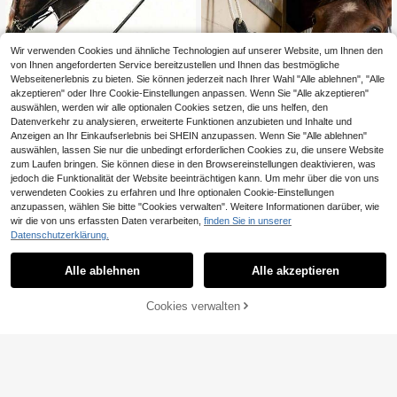
Wir verwenden Cookies und ähnliche Technologien auf unserer Website, um Ihnen den
von Ihnen angeforderten Service bereitzustellen und Ihnen das bestmögliche
Webseitenerlebnis zu bieten. Sie können jederzeit nach Ihrer Wahl "Alle ablehnen", "Alle
akzeptieren" oder Ihre Cookie-Einstellungen anpassen. Wenn Sie "Alle akzeptieren"
auswählen, werden wir alle optionalen Cookies setzen, die uns helfen, den
Datenverkehr zu analysieren, erweiterte Funktionen anzubieten und Inhalte und
Anzeigen an Ihr Einkaufserlebnis bei SHEIN anzupassen. Wenn Sie "Alle ablehnen"
1 Stück Outdoor Reitpeitsche, geeig
auswählen, lassen Sie nur die unbedingt erforderlichen Cookies zu, die unsere Website
net für Anfänger Reitertraining
28 übrig
zum Laufen bringen. Sie können diese in den Browsereinstellungen deaktivieren, was
5
,78€
jedoch die Funktionalität der Website beeinträchtigen kann. Um mehr über die von uns
Neue Ankunft Pferdespielzeug, Kar
verwendeten Cookies zu erfahren und Ihre optionalen Cookie-Einstellungen
otten-Trainings-Bälle, Reitsportarti
6 übrig
anzupassen, wählen Sie bitte "Cookies verwalten". Weitere Informationen darüber, wie
kel, Pferdefutterbeutel
9
wir die von uns erfassten Daten verarbeiten,
finden Sie in unserer
,37€
Datenschutzerklärung.
Alle ablehnen
Alle akzeptieren
Cookies verwalten
ZUM WARENKORB HINZUFÜGEN
0,59€ sparen