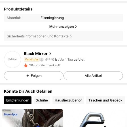
Produktdetails
Material:
Eisenlegierung
Mehr anzeigen
Sicherheitsinformationen und Kontakte
17 Follower
4,70
Black Mirror
4***0
ist
Vor 1 Tag
gefolgt
Verkäufer
17 Follower
4,70
2K+ Kürzlich verkauft
Folgen
Alle Artikel
17 Follower
4,70
Könnte Dir Auch Gefallen
17 Follower
4,70
Empfehlungen
Schuhe
Haustierzubehör
Taschen und Gepäck
17 Follower
4,70
17 Follower
4,70