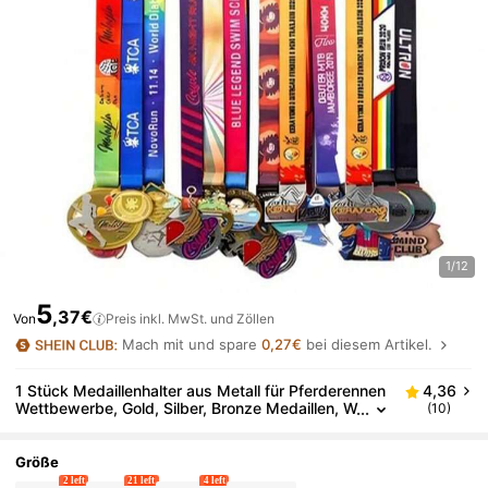
1/12
5
,37€
Von
Preis inkl. MwSt. und Zöllen
Mach mit und spare
0,27€
bei diesem Artikel.
1 Stück Medaillenhalter aus Metall für Pferderennen
4,36
Wettbewerbe, Gold, Silber, Bronze Medaillen, W
(10)
anddekoration Aufbewahrung, geeignet für Spo
rtpreise, wetterfest für Innen-/Außenbereich, perfe
ktes Geschenk für Sportfans und Meister
Größe
2 left
21 left
4 left