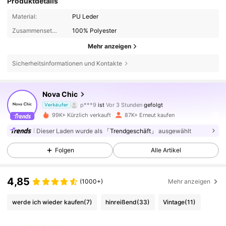
Produktdetails
Material:
PU Leder
Zusammensetzung:
100% Polyester
Mehr anzeigen
Sicherheitsinformationen und Kontakte
114K Follower
4,89
Nova Chic
p***9
ist
Vor 3 Stunden
gefolgt
n***4
ist am Durchsuchen
Verkäufer
114K Follower
4,89
99K+ Kürzlich verkauft
87K+ Erneut kaufen
Dieser Laden wurde als
「Trendgeschäft」
ausgewählt
114K Follower
4,89
Folgen
Alle Artikel
4,85
114K Follower
4,89
(1000+)
Mehr anzeigen
werde ich wieder kaufen
(7)
hinreißend
(33)
Vintage
(11)
114K Follower
4,89