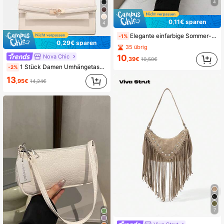
4
0,11€ sparen
4
Elegante einfarbige Sommer-Handtasche mit Anhänger, klassische multifunktionale Mode-Schulter- und Umhängetasche für Damen mit Buchstaben-Dekor, geeignet für Einkaufen, Portemonnaie, junge Frauen, Studentinnen, Neuvermählte, Büroangestellte. Geeignet für Büro, Schule, Arbeit, Geschäft, Portemonnaie und Damentaschen
-1%
0,29€ sparen
35 übrig
Nova Chic
10
,39€
10,50€
1 Stück Damen Umhängetasche von Novachic, mit Metall-Schnallen-Dekor, Mode, Luxus, elegant, minimalistisch, personalisiert, multifunktional, retro, geeignet für Date, Alltag, Einkaufen, Nachmittagstee, Cocktailparty, Party, Abschlussball, Abenddate, Bankett
-2%
13
,95€
14,24€
7