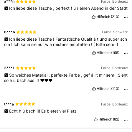
a***n
Farbe: Bordeaux
Ich
liebe
diese
Tasche
,
perfekt
f
ü
r
einen
Abend
in
der
Stadt
114K Follower
4,89
Hilfreich
(210)
6***b
Farbe: Schwarz
114K Follower
4,89
Ich
liebe
diese
Tasche
!
Fantastische
Qualit
ä
t
und
super
sch
ö
n
!
Ich
kann
sie
nur
w
ä
rmstens
empfehlen
!
(
Bitte
sehr
!)
Hilfreich
(195)
114K Follower
4,89
3***1
Farbe: Bordeaux
114K Follower
4,89
So
weiches
Material
,
perfekte
Farbe
,
gef
ä
llt
mir
sehr
.
Sieht
so
h
ü
bsch
aus
!!!
❤️❤️❤️
Hilfreich
(110)
114K Follower
4,89
t***a
Farbe: Bordeaux
Echt
h
ü
bsch
!!!
Es
bietet
viel
Platz
114K Follower
4,89
Hilfreich
(82)