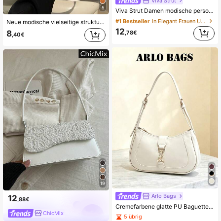
Viva Strut
5
Viva Strut Damen modische personalisierte einfache vielseitige Street Retro Fransen Nieten Wildleder Schultertasche, für tägliches Einkaufen, Dating, Musikfestival
#1 Bestseller
in Elegant Frauen Umhängetaschen
Neue modische vielseitige strukturierte Umhängetasche, Unterarmtasche für Frauen
12
8
,78€
,40€
19
Arlo Bags
12
,88€
Cremefarbene glatte PU Baguette-Schultertasche, goldene Multi-Ring-Schnallen-Dekoration, verstellbarer dünner Riemen, Reißverschluss, kleine Unterarmtasche für minimalistischen Alltag und Dates
ChicMix
5 übrig