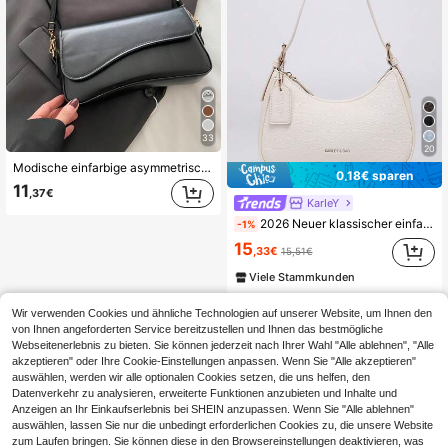
33
20
Modische einfarbige asymmetrische Klappe Vintage minimalistische elegante Umhängetasche
0,18€ sparen
11
,37€
KarIeY
2026 Neuer klassischer einfarbiger PU-Leder Halbmond Umhängetasche, geeignet für Einkaufen und Lässig Wear, vielseitige Mond Tasche, Litchi-Textur Weiße Handtasche, Y2K Unterarmtasche, Sexy Girl Tasche, mit austauschbaren doppelten Schultergurten, zum Tragen in der Hand oder als Umhängetasche
-1%
15
,33€
15,51€
Viele Stammkunden
Wir verwenden Cookies und ähnliche Technologien auf unserer Website, um Ihnen den
von Ihnen angeforderten Service bereitzustellen und Ihnen das bestmögliche
Webseitenerlebnis zu bieten. Sie können jederzeit nach Ihrer Wahl "Alle ablehnen", "Alle
akzeptieren" oder Ihre Cookie-Einstellungen anpassen. Wenn Sie "Alle akzeptieren"
auswählen, werden wir alle optionalen Cookies setzen, die uns helfen, den
Datenverkehr zu analysieren, erweiterte Funktionen anzubieten und Inhalte und
Anzeigen an Ihr Einkaufserlebnis bei SHEIN anzupassen. Wenn Sie "Alle ablehnen"
auswählen, lassen Sie nur die unbedingt erforderlichen Cookies zu, die unsere Website
zum Laufen bringen. Sie können diese in den Browsereinstellungen deaktivieren, was