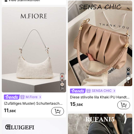
8
26
SENSA CHIC
M.Fiore
Diese stilvolle lila Khaki PU Handtasche verfügt über einen abnehmbaren Schulterriemen und ein plissiertes Design, wodurch sie für Büroangestellte, Lehrer, Studenten, junge Frauen und Modebegeisterte geeignet ist. Ob für den Arbeitsweg, Verabredungen, Einkaufen, Ausgehen, Urlaub, tägliche Ausflüge oder kurze Wochenendtrips, sie ist eine ideale Wahl.
(Zufälliges Muster) Schultertasche, Damenhandtasche, Bohemian-Stil, Sommer-Strandtasche, Reise-Essential, Kreuzfahrt-Essential, Urlaubsoutfit für Damen, elegante Damenbörse, Geschenk für Damen
15
,58€
11
,68€