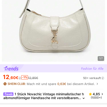
1/7
12
,60€
-1%
12,85€
50+ verkauft
Mach mit und spare
0,63€
bei diesem Artikel.
1 Stück Novachic Vintage minimalistischer h
4,85
albmondförmiger Handtasche mit verstellbarem
(1000+)
Riemen, geeignet für Dates, Ausflüge, Partys