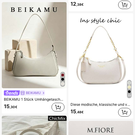
12
,38€
BEIKAMU
39
BEIKAMU 1 Stück Umhängetasche für die Achselhöhle, vielseitige Schulter- und Crossbodytasche für die Arbeit und Sommer Outfits
Diese modische, klassische und vielseitige Schulter-/Achseltasche in Halbmondform mit Buchstabengrafik-Design aus wasserdichtem PU-Material eignet sich zum Einkaufen und kann quer über den Körper getragen werden.
15
,30€
15
,48€