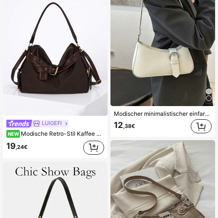
Modischer minimalistischer einfarbiger Taillengürtel Dekor Umhängetasche, geeignet für Einkaufen, Geldbörsentragen, Lässig ausflüge, besonders geeignet für junge Frauen, Studentinnen, junge Berufstätige und Büroarbeiter. Auch sehr geeignet für Büro, Universität, Arbeit, Geschäft, Pendeln, Outdoor-Aktivitäten, Reisen und Wandern.
LUIGEFI
12
,38€
Modische Retro-Stil Kaffee Hobo Handtasche mit geradem Riemen und geknotetem Schnallendesign; Damen Schultertasche mit verstellbarem langem Riemen Umhängetasche
NEW
19
,24€