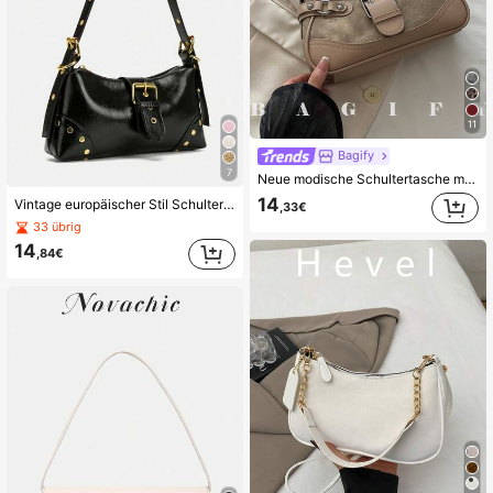
11
Bagify
7
Neue modische Schultertasche mit Schnalle und Leopard Muster, geeignet für Partys, Zusammenkünfte, Ausflüge, Urlaub, Einkaufen und den täglichen Gebrauch, kann Münzen, Handy aufbewahren, auch als Arbeitstasche für Angestellte, Studenten und Büroangestellte, elegante Damenhandtasche
14
Vintage europäischer Stil Schultertasche mit Reißverschluss, in schickem Stil gefertigt, einzigartiges Aussehen, kann als Handtasche oder Unterarmtasche verwendet werden, Business lässig Damen Tasche, perfekt für Büro, Geschäft und Arbeitsanlässe, Vintage Damen Tasche
,33€
33 übrig
14
,84€