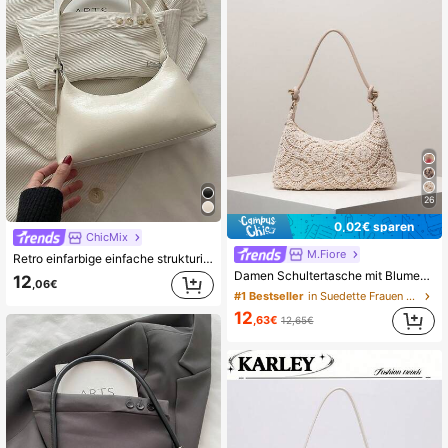
26
0,02€ sparen
ChicMix
M.Fiore
Retro einfarbige einfache strukturierte verstellbare praktische Handtasche, eine klassische Damen Schulter- und Achseltasche aus weichem und glattem Leder, geeignet für Einkaufen, Geldbörsen, Einkaufen, junge Frauen, Studentinnen, Berufseinsteiger und Angestellte. Sie sind sehr geeignet für Büros, Universitäten, Arbeit, Geschäft, Pendeln, Outdoor-Aktivitäten, Reisen und Ausflüge
Damen Schultertasche mit Blumenmuster, Boho-Stil Sommer Strandtasche, Reise-Essential Urlaubsaccessoire, Häkeldesign (Muster kann variieren), Strohtasche, Geschenk für sie
12
,06€
#1 Bestseller
in Suedette Frauen Umhängetaschen
12
,63€
12,65€