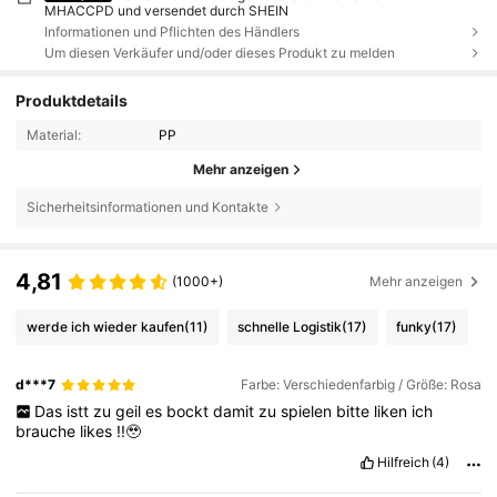
MHACCPD und versendet durch SHEIN
Informationen und Pflichten des Händlers
Um diesen Verkäufer und/oder dieses Produkt zu melden
Produktdetails
Material:
PP
Mehr anzeigen
Sicherheitsinformationen und Kontakte
4,81
(1000+)
Mehr anzeigen
werde ich wieder kaufen
(11)
schnelle Logistik
(17)
funky
(17)
d***7
Farbe: Verschiedenfarbig / Größe: Rosa
Das
istt
zu
geil
es
bockt
damit
zu
spielen
bitte
liken
ich
brauche
likes
!!🥹
Hilfreich
(4)