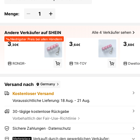
Menge:
Andere Verkäufer auf SHEIN
Alle 4 Verkäufer sehen
Niedrigster Preis bei allen Händlern
3
3
3
,30€
,64€
,88€
RONGR-
TR-TOY
Dwello
Versand nach
Germany
Kostenloser Versand
Voraussichtliche Lieferung:
18 Aug. - 21 Aug.
30-tägige kostenlose Rückgabe
Vorbehaltlich der Fair-Use-Richtlinie
Sichere Zahlungen · Datenschutz
Verkauft durch den gewerblichen Verkäufer:
Marketplace