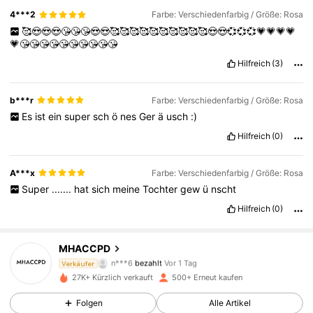
4***2
Farbe: Verschiedenfarbig / Größe: Rosa
🥰😍😍😍😘😘😘😍😍🥰🥰🥰🥰🥰🥰🥰🥰🥰🥰😍😍💞💞💞💗💗💗💗
💗😘😘😘😘😘😘😘😘😘😘
Hilfreich
(3)
b***r
Farbe: Verschiedenfarbig / Größe: Rosa
Es
ist
ein
super
sch
ö
nes
Ger
ä
usch
:)
Hilfreich
(0)
A***x
Farbe: Verschiedenfarbig / Größe: Rosa
Super
.......
hat
sich
meine
Tochter
gew
ü
nscht
Hilfreich
(0)
MHACCPD
94 Follower
4,79
n***6
bezahlt
Vor 1 Tag
Verkäufer
27K+ Kürzlich verkauft
500+ Erneut kaufen
94 Follower
4,79
Folgen
Alle Artikel