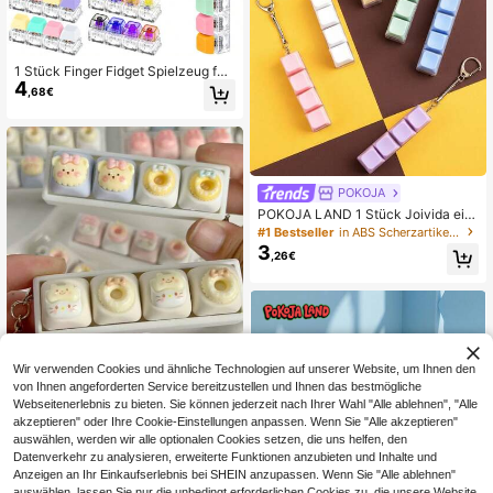
1 Stück Finger Fidget Spielzeug für
4
Erwachsene, Klick-Spielzeug, Tasc
,68€
henanhänger, 4-in-1 Tastatur Finge
r Schlüsselanhänger, mechanischer
Würfel Klick-Schlüsselanhänger, Str
essabbau Geschenk, geeignet für B
üro, Schule, Zuhause, kann an Geld
börse, Tasche, Kleidung, Tür, Fenste
POKOJA
r, Wand gehängt werden, tragbar für
Büro oder Reisen
POKOJA LAND 1 Stück Joivida einf
aches buntes Tastatur Fidget Spielz
#1 Bestseller
in ABS Scherzartikel und Scherzartikel für Teenage
eug mit 4 Tasten Würfel zur Stressli
3
,26€
nderung als Schlüsselanhänger für
Auto, Tasche, Schlüsselring, Erwac
hsene Konzentration und Entspann
ung Geschenk
Wir verwenden Cookies und ähnliche Technologien auf unserer Website, um Ihnen den
1 Stück Katzen-Tastatur-Tastenka
von Ihnen angeforderten Service bereitzustellen und Ihnen das bestmögliche
ppe Schlüsselanhänger Stressabba
#5 Bestseller
in Mehrfarbig Zappelspielzeug für Teenager
Webseitenerlebnis zu bieten. Sie können jederzeit nach Ihrer Wahl "Alle ablehnen", "Alle
u Fingerspitzenspielzeug, mechanis
5
,48€
akzeptieren" oder Ihre Cookie-Einstellungen anpassen. Wenn Sie "Alle akzeptieren"
cher Tastatur-Schalter-Tester, Schl
üsselring, Schreibtischdekoration,
auswählen, werden wir alle optionalen Cookies setzen, die uns helfen, den
Halloween-Dekoration, Handy-Anh
Datenverkehr zu analysieren, erweiterte Funktionen anzubieten und Inhalte und
änger, kreatives Anti-Angst Pop-Fin
Anzeigen an Ihr Einkaufserlebnis bei SHEIN anzupassen. Wenn Sie "Alle ablehnen"
gerspitzenspielzeug, Geschenk zu
auswählen, lassen Sie nur die unbedingt erforderlichen Cookies zu, die unsere Website