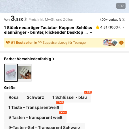
1/17
3
,88€
Preis inkl. MwSt. und Zöllen
400+ verkauft
Von
1 Stück neuartiger Tastatur-Kappen-Schlüss
4,81
(
1000+
)
elanhänger - bunter, klickender Desktop
-Spielzeug, Stressabbau und Angstredu
ktion, lustiges Büro-Dekor, einzigartiges Ges
#
1
Bestseller
in PP Zappelspielzeug für Teenager
chenkidee
Farbe: Verschiedenfarbig
Größe
7 left
Rosa
Schwarz
1 Schlüssel - blau
7 left
1 Taste – Transparentweiß
5 left
9 Tasten – transparent weiß
9-Tasten-Set – Transparent Schwarz