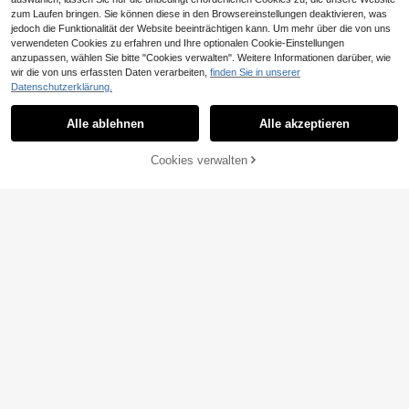
m Schulanfang
zum Laufen bringen. Sie können diese in den Browsereinstellungen deaktivieren, was
jedoch die Funktionalität der Website beeinträchtigen kann. Um mehr über die von uns
verwendeten Cookies zu erfahren und Ihre optionalen Cookie-Einstellungen
anzupassen, wählen Sie bitte "Cookies verwalten". Weitere Informationen darüber, wie
wir die von uns erfassten Daten verarbeiten,
finden Sie in unserer
Datenschutzerklärung.
POKOJA
Alle ablehnen
Alle akzeptieren
POKOJA LAND 1 Stück Tastatur Fid
4
get Spielzeug, Fidget Klickertastatu
,22€
r Schlüsselanhänger, Knopf Fidget
Cookies verwalten
ZUM WARENKORB HINZUFÜGEN
Geschenke für Erwachsene zur Str
essreduktion und Zeitvertreib
1 Stück Stück Geist Kürbis Hase Kn
opf Schlüsselanhänger Stressabba
35 übrig
u Finger Spielzeug, mechanischer T
5
,48€
astatur Schalter Tester, Schlüsselrin
g, Halloween Schreibtisch Dekorati
on, Handy Anhänger, kreatives Anti
-Angst Pop Fidget Spielzeug, Hallo
ween Geschenk, Schulanfang Gesc
henk
Tastatur-Quetschspielzeug Tastatu
r-Fingerspielzeug Schlüsselanhäng
7 übrig
er Druckresistente Tastatur-Taste F