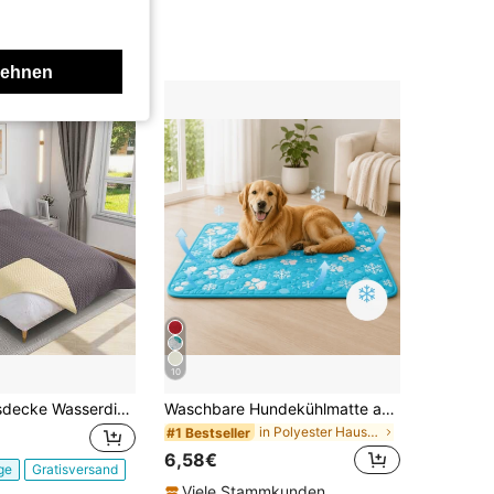
lehnen
10
1 Stück Tagesdecke Wasserdichte Hundedecke Sofaüberwurf Bettüberwurf Decken Betthusse Haustier-Bett Abdeckung,Matratzenschoner,Matratzenbezug Hund Katze Hundebettdecke Couch Sofahusse Abdeckung
Waschbare Hundekühlmatte aus Eisseide, selbstkühlendes Kühlpad und Haustier-Decke für Hunde, für Innen-, Außen- und Autonutzung, Sommer-Must-have, reisefreundlich
in Polyester Haustierbett & Kistenmatte
#1 Bestseller
6,58€
ge
Gratisversand
Viele Stammkunden