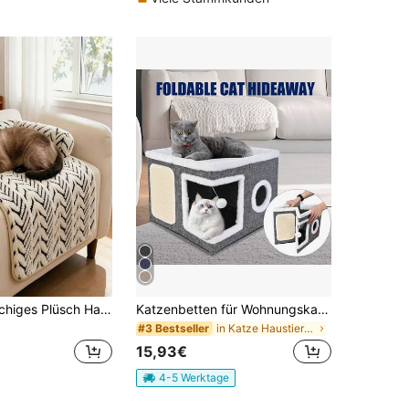
Weiches flauschiges Plüsch Haustier Sofa Bett mit Kissen, Möbel Schutzbezug, geeignet für kleine Katzen und Hunde im Innenbereich
Katzenbetten für Wohnungskatzen, überdachtes Katzenhöhlenbett mit Kratzbrett und Kuschelball, faltbares Katzenhaus-Würfelhaus, Katzenhaus-Versteck mit wendbarem Kissen für mehrere kleine Haustiere
in Katze Haustierbett & Kistenmatte
#3 Bestseller
15,93€
4-5 Werktage