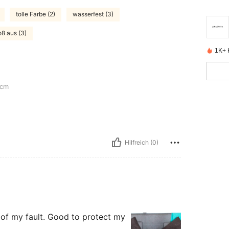
tolle Farbe (2)
wasserfest (3)
roß aus (3)
1K+ K
cm
Hilfreich (0)
 of my fault. Good to protect my