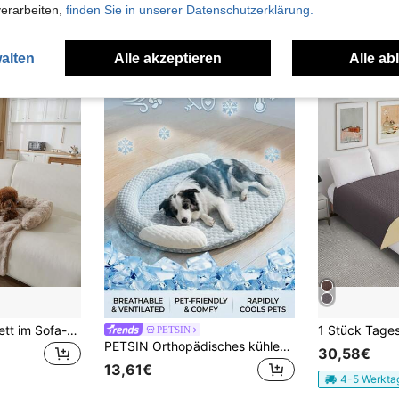
verarbeiten,
finden Sie in unserer Datenschutzerklärung.
uch Angeschaut
alten
Alle akzeptieren
Alle ab
Weiches Haustierbett im Sofa-Stil, erhöhter Zaun, rutschfeste Haustiermatratze, maschinenwaschbar, leicht zu reinigen, in verschiedenen Farben erhältlich, darunter Dunkelgrau, 75x75cm, geeignet für Katzen und Hunde in Innenräumen das ganze Jahr über.
PETSIN
PETSIN Orthopädisches kühlendes Hundebett, atmungsaktives Sommer-Haustierbett mit erhöhter Kante, weiche waschbare Hundebett-Matte für kleine bis mittlere Hunde und Katzen, rutschfeste Haustier-Matte für ganzjährige Nutzung
30,58€
13,61€
4-5 Werkta