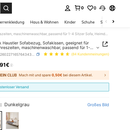
0
0
ess Enter to select.
errenkleidung
Haus & Wohnen
Kinder
Schuhe
Schmuck & Acces
1 Stück Haustier Sofabezug, Sofakissen, geeignet für alle Jahreszeiten, maschinenwaschbar, passend für 1-4 Sitzer Sofa, Heimdekoration für Wohnzimmer & Schlafzimmer
k Haustier Sofabezug, Sofakissen, geeignet für
ahreszeiten, maschinenwaschbar, passend für 1-4
 Sofa, Heimdekoration für Wohnzimmer &
SKU: sp260227165764343328742
(84 Kundenmeinungen)
fzimmer
,91€
ICE AND AVAILABILITY
Mach mit und spare
0,50€
bei diesem Artikel.
stenloser Versand
:
Dunkelgrau
Großes Bild