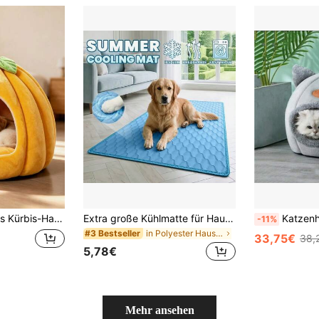
hes Indoor-Versteck für Katzen, kleine und mittlere Hunde & Kaninchen, ideales Geschenk für Haustierliebhaber
Extra große Kühlmatte für Haustiere im Sommer, bissfest und langanhaltend Hundematte, geeignet für alle Jahreszeiten, leichte Kühlmatte für Haustiere, erhältlich in 5 Größen für kleine, mittlere und große Haustiere, für Haustierliebhaber, waschbar
Katzenhaus, Niedliches Katzenbett, Kleines H
-11%
in Polyester Haustierbett & Kistenmatte
#3 Bestseller
33,75€
38,
5,78€
Mehr ansehen