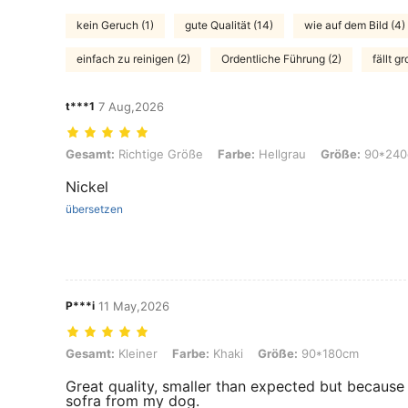
kein Geruch (1)
gute Qualität (14)
wie auf dem Bild (4)
einfach zu reinigen (2)
Ordentliche Führung (2)
fällt g
t***1
7 Aug,2026
Gesamt: Richtige Größe, Farbe: Hellgrau, Größe: 90*240cm
Gesamt:
Richtige Größe
Farbe:
Hellgrau
Größe:
90*240
Nickel
übersetzen
P***i
11 May,2026
Gesamt: Kleiner, Farbe: Khaki, Größe: 90*180cm
Gesamt:
Kleiner
Farbe:
Khaki
Größe:
90*180cm
Great quality, smaller than expected but because
sofra from my dog.