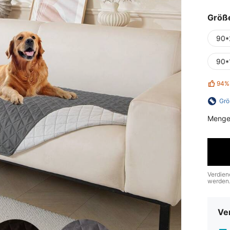
Größ
90*
90*
94%
Grö
Menge
Verdien
werden
Ve