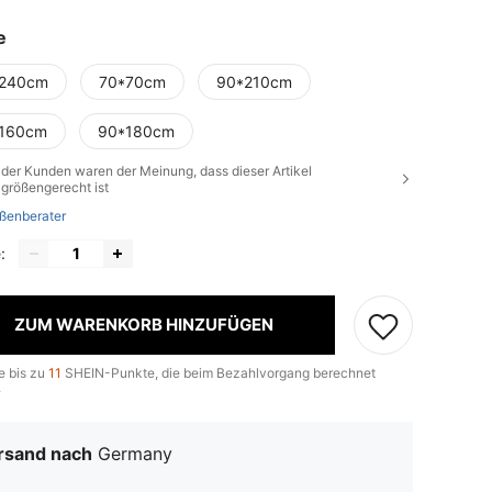
e
240cm
70*70cm
90*210cm
160cm
90*180cm
der Kunden waren der Meinung, dass dieser Artikel
größengerecht ist
ßenberater
:
ZUM WARENKORB HINZUFÜGEN
e bis zu
11
SHEIN-Punkte, die beim Bezahlvorgang berechnet
.
rsand nach
Germany