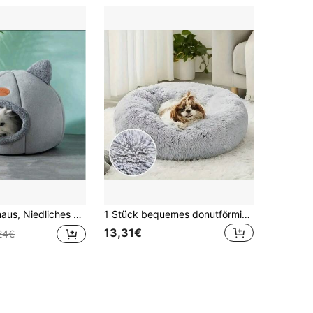
austierhaus mit Weichem Kissen, Faltbares Haustierhaus für Katzen & Hunde, Haustierzubehör
1 Stück bequemes donutförmiges Haustierbett, Katzenunterlage und Katzenhaus - weich und flauschig aus Kunstfell, warm und weich, geeignet für kleine, mittlere und große Hunde und Katzen.
13,31€
24€