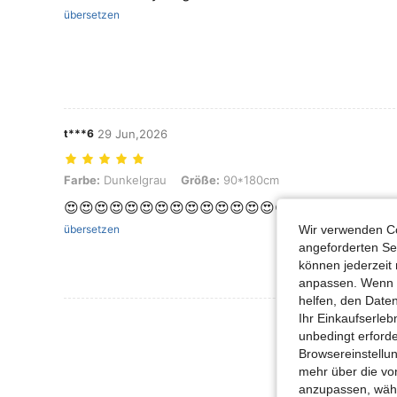
übersetzen
t***6
29 Jun,2026
Farbe: Dunkelgrau, Größe: 90*180cm
Farbe:
Dunkelgrau
Größe:
90*180cm
😍😍😍😍😍😍😍😍😍😍😍😍😍😍😍😍😍😍😍😍😍😍
übersetzen
Wir verwenden Co
angeforderten Ser
können jederzeit 
anpassen. Wenn Si
helfen, den Date
Ihr Einkaufserle
Mehr Bewertung
unbedingt erford
Browsereinstellun
mehr über die vo
anzupassen, wähle