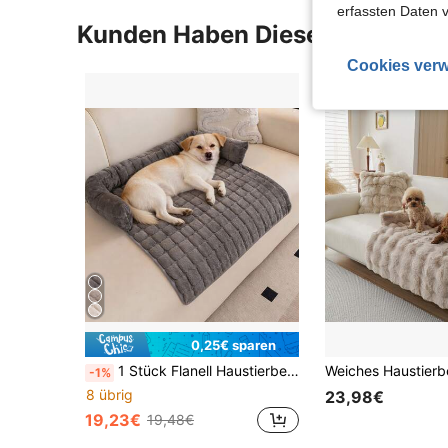
erfassten Daten 
Kunden Haben Diese Artikel A
Cookies verw
0,25€ sparen
1 Stück Flanell Haustierbett Matte, weicher Sofa-Schutz Hundepad mit weichem Nackenkissen, geeignet für Katzen und Hunde, waschbares weiches Hundesofa Bett, geeignet für große, mittlere und kleine Katzen und Hunde, Feiertagsgeschenk
-1%
8 übrig
23,98€
19,23€
19,48€