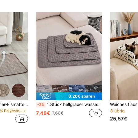
0,20€ sparen
1 Stück Kühl-Haustier-Eismatte, atmungsaktive Eisseide-Auflage geeignet für kleine, mittlere und große Haustiere, Katzen-Bettmatte
1 Stück hellgrauer wasserdichter, urinresistenter, rutschfester Haustierunterlage, geeignet für Katzen und Hunde aller Größen, schützt Sofa und Boden
-2%
8 übrig
in 100% Polyester Haustierbett & Kistenmatte
7,48€
7,68€
25,57€