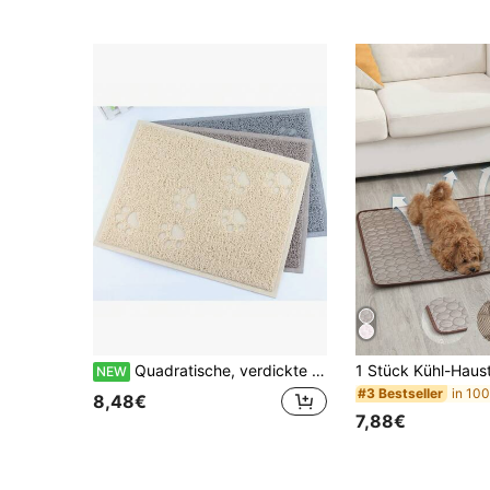
Quadratische, verdickte PVC-Katzenstreumatte, Filtermatte zum Auffangen von Katzenstreu, Anti-Verschleppungsmatte, rutschfeste, waschbare und strapazierfähige Fußmatte für Haustiere, Matte für die Katzentoilette im Innenbereich, 3D-Katzenstreumatte mit Pfotenabdruckmuster, spritzfreie und leicht zu reinigende Katzenstreumatte, Cut-Out
NEW
#3 Bestseller
8,48€
7,88€