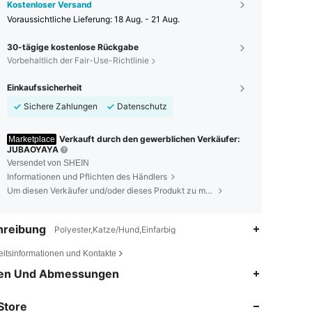
Kostenloser Versand
Voraussichtliche Lieferung:
18 Aug. - 21 Aug.
30-tägige kostenlose Rückgabe
Vorbehaltlich der Fair-Use-Richtlinie
Einkaufssicherheit
Sichere Zahlungen
Datenschutz
Verkauft durch den gewerblichen Verkäufer:
Marketplace
JUBAOYAYA
Versendet von SHEIN
Informationen und Pflichten des Händlers
Um diesen Verkäufer und/oder dieses Produkt zu melden
hreibung
Polyester,Katze/Hund,Einfarbig
eitsinformationen und Kontakte
en Und Abmessungen
4,86
3
248
4,86
3
248
Store