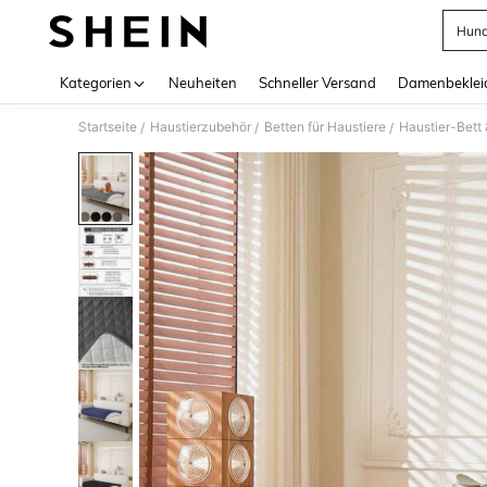
Hund
Use up 
Kategorien
Neuheiten
Schneller Versand
Damenbeklei
Startseite
Haustierzubehör
Betten für Haustiere
Haustier-Bett
/
/
/