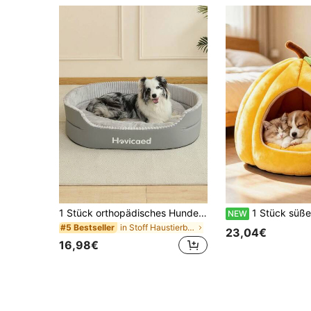
1 Stück orthopädisches Hundebett für große Hunde, waschbares Haustierbett, geeignet für große, mittlere und kleine Hunde und Katzen, für alle Jahreszeiten
1 Stück süßes Kürbis-Haustierzelt-Bett, weiches warmes Nest mit abnehmbarer Matratze, Halloween-Heimdekoration, gemütlic
NEW
in Stoff Haustierbett & Kistenmatte
#5 Bestseller
23,04€
16,98€