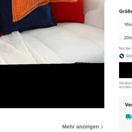
Größ
16i
20i
Nur der
Grö
Verdien
werden
Ve
Mehr anzeigen