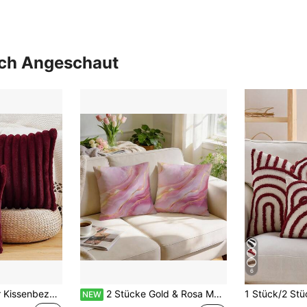
uch Angeschaut
6
1 Stück einfarbiger Kissenbezug (Kissenfüllung nicht enthalten), Stoff Zierkissenbezug, geeignet für Wohnzimmer Sofa
2 Stücke Gold & Rosa Marmor Kissenbezüge 40/45/50cm, 100% Polyester Digitaldruck/Verdeckter Reißverschluss/Genähte Handwerkskunst, Schützen Kissenkern/Stilwechsel, Kissenbezüge für Outdoor-Terrassen-Dekoration/Schlafzimmer-Kissenbezüge/Raumdekoration/Heimdekoration für alle Jahreszeiten
NEW