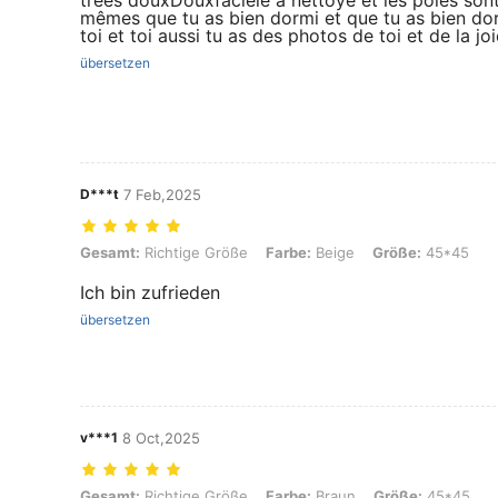
treès douxDouxfaciele a nettoyé et les pôles sont
mêmes que tu as bien dormi et que tu as bien do
toi et toi aussi tu as des photos de toi et de la joi
übersetzen
D***t
7 Feb,2025
Gesamt: Richtige Größe, Farbe: Beige, Größe: 45*45
Gesamt:
Richtige Größe
Farbe:
Beige
Größe:
45*45
Ich bin zufrieden
übersetzen
v***1
8 Oct,2025
Gesamt: Richtige Größe, Farbe: Braun, Größe: 45*45
Gesamt:
Richtige Größe
Farbe:
Braun
Größe:
45*45