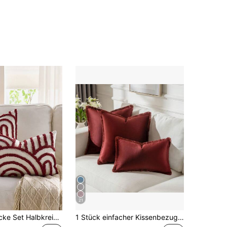
21
1 Stück/2 Stücke Set Halbkreis geometrisches Muster Kissenbezug, Leinwand Kreis Samt Stickerei gefertigter quadratischer Kissenbezug, für den täglichen Gebrauch im Schlafzimmer, Wohnzimmer, Sofa, Hof, Garten Dekoration, ohne Kern 30*50cm 45*45cm
1 Stück einfacher Kissenbezug ohne Füllung, mit Quaste, Samtbezug für Sofa, Heimdekoration