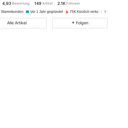
s***a
bezahlt
Vor 1 Tag
e Stammkunden
Vor 1 Jahr gegründet
75K Kürzlich verkauft
4,93
149
2.1K
Alle Artikel
Folgen
4,93
149
2.1K
4,93
149
2.1K
4,93
149
2.1K
4,93
149
2.1K
4,93
149
2.1K
4,93
149
2.1K