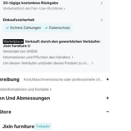
30-tägige kostenlose Rückgabe
Vorbehaltlich der Fair-Use-Richtlinie
Einkaufssicherheit
Sichere Zahlungen
Datenschutz
Verkauft durch den gewerblichen Verkäufer:
Marketplace
Jixin furniture
Versendet von SHEIN
Informationen und Pflichten des Händlers
Um diesen Verkäufer und/oder dieses Produkt zu melden
hreibung
Kord,Maschinenwäsche oder professionelle chemische Reinigung
eitsinformationen und Kontakte
4,93
149
2.1K
en Und Abmessungen
Store
4,93
149
2.1K
Jixin furniture
Verkäufer
4,93
149
2.1K
Bewertung
Artikel
Follower