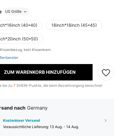
e
US Größe
nch*16inch (40*40)
18inch*18inch (45*45)
nch*20inch (50*50)
 Kissenbezug, kein Kissenkern
ßenberater
ZUM WARENKORB HINZUFÜGEN
e bis zu
7
SHEIN-Punkte, die beim Bezahlvorgang berechnet
.
rsand nach
Germany
Kostenloser Versand
Voraussichtliche Lieferung:
13 Aug. - 14 Aug.