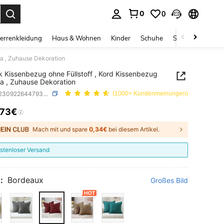
0
0
ess Enter to select.
errenkleidung
Haus & Wohnen
Kinder
Schuhe
Schmuck & Acces
fa , Zuhause Dekoration
k Kissenbezug ohne Füllstoff , Kord Kissenbezug
fa , Zuhause Dekoration
SKU: sf2309226447930839
(1000+ Kundenmeinungen)
,73€
ICE AND AVAILABILITY
Mach mit und spare
0,34€
bei diesem Artikel.
stenloser Versand
:
Bordeaux
Großes Bild