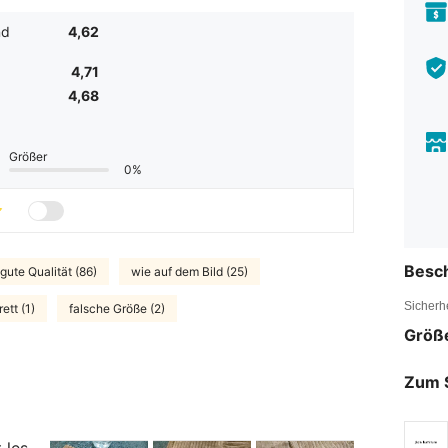
nd
4,62
4,71
4,68
Größer
0%
Besc
gute Qualität (86)
wie auf dem Bild (25)
Sicherh
ett (1)
falsche Größe (2)
Größ
Zum 