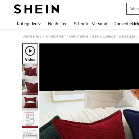
Wein
Use up 
Kategorien
Neuheiten
Schneller Versand
Damenbeklei
Startseite
Heimtextilien
Dekorative Kissen, Einlagen & Bezüge
/
/
/
Video