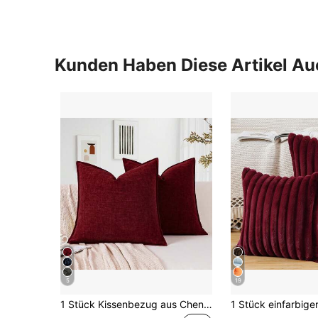
Kunden Haben Diese Artikel A
5
19
1 Stück Kissenbezug aus Chenille mit gesteppten Rändern, einfarbig gefärbt, für Heimdekoration, Couch, Sofa, Bett, Wohnzimmer