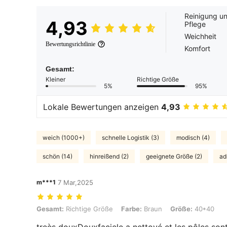
Reinigung u
4,93
Pflege
Weichheit
Bewertungsrichtlinie
Komfort
Gesamt:
Kleiner
Richtige Größe
5%
95%
Lokale Bewertungen anzeigen
4,93
weich (1000+)
schnelle Logistik (3)
modisch (4)
schön (14)
hinreißend (2)
geeignete Größe (2)
adr
m***1
7 Mar,2025
Gesamt: Richtige Größe, Farbe: Braun, Größe: 40*40
Gesamt:
Richtige Größe
Farbe:
Braun
Größe:
40*40