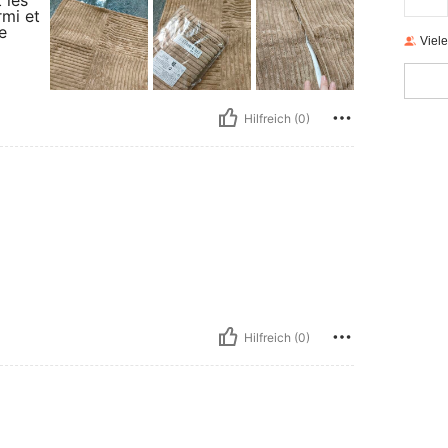
 les
rmi et
e
Viel
Hilfreich (0)
Hilfreich (0)