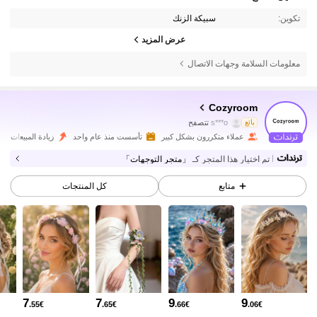
تكوين:
سبيكة الزنك
عرض المزيد
معلومات السلامة وجهات الاتصال
2.7K متابعون
4.91
Cozyroom
بائع
s***o
تتصفح
2.7K متابعون
4.91
عملاء متكررون بشكل كبير
تأسست منذ عام واحد
زيادة المبيعات 52%
تم اختيار هذا المتجر كـ
「متجر التوجهات」
2.7K متابعون
4.91
متابع
كل المنتجات
2.7K متابعون
4.91
2.7K متابعون
4.91
7
7
9
9
.55€
.65€
.66€
.06€