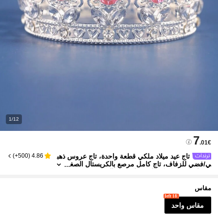
1/12
7
.01€
تاج عيد ميلاد ملكي قطعة واحدة، تاج عروس ذهب
)
500+
(
4.86
ي/فضي للزفاف، تاج كامل مرصع بالكريستال الصغ
ير، تاج لتزيين كعكة العيد، تاج لفتاة العيد
مقاس
18 left
مقاس واحد