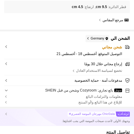
قطر الدائرة
:
9.5 cm
ارتفاع
:
4.5 cm
مرجع المقاس
الشحن الي
Germany
شحن مجاني
التوصيل المتوقع:
أغسطس 18 - أغسطس 21
إرجاع مجاني خلال 30 يومًا
تخضع لسياسة الاستخدام العادل
مدفوعات آمنة · حماية الخصوصية
بائع تجاري: Cozyroom وشحن من قبل SHEIN
سوق
معلومات والتزامات البائع
للإبلاغ عن هذا البائع و/أو المنتج
ChicGala مهرجان الموضة العصري#
وجهتك الأولى لأحدث صيحات الموضة التي يجب اقتناؤها.
تفاصيل المنتج