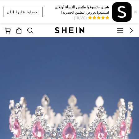
شيـن - تسوقوا ملابس النساء أونلاين
×
احصلوا عليها الآن
استمتعوا بعروض التطبيق الحصرية!
(10,830)