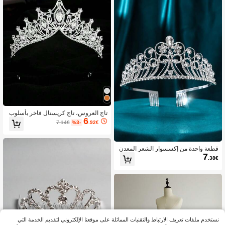
تاج العروس، تاج كريستال فاخر بأسلوب
6
باروك عتيق، إكسسوارات فستان الزفا
7.14€
%3-
.92€
ف، عصابة رأس الحفلة مع أحجار الراين،
عصابة شعر هدية الزفاف الملكية، صيف،
شاطئ
قطعة واحدة من إكسسوار الشعر المعدن
7
ي الفضي للنساء لحفلات التنكر والحفلات
.38€
الراقصة والفتيات والأميرات والعرائس، تي
جان ملكية، إكسسوارات شعر للزفاف، ص
يف، شاطئ، مهرجان، أنيق
نستخدم ملفات تعريف الارتباط والتقنيات المماثلة على موقعنا الإلكتروني لتقديم الخدمة التي