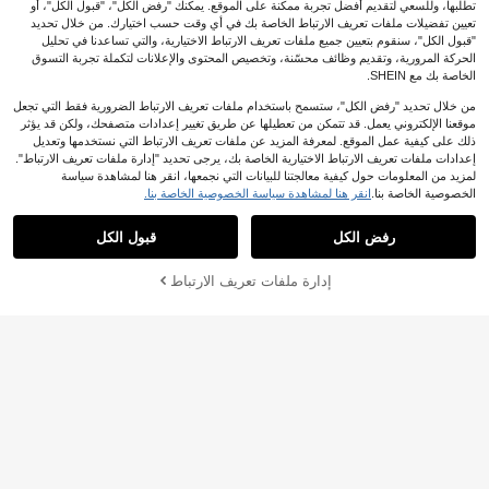
تطلبها، وللسعي لتقديم أفضل تجربة ممكنة على الموقع. يمكنك "رفض الكل"، "قبول الكل"، أو
تعيين تفضيلات ملفات تعريف الارتباط الخاصة بك في أي وقت حسب اختيارك. من خلال تحديد
"قبول الكل"، سنقوم بتعيين جميع ملفات تعريف الارتباط الاختيارية، والتي تساعدنا في تحليل
الحركة المرورية، وتقديم وظائف محسّنة، وتخصيص المحتوى والإعلانات لتكملة تجربة التسوق
الخاصة بك مع SHEIN.
من خلال تحديد "رفض الكل"، ستسمح باستخدام ملفات تعريف الارتباط الضرورية فقط التي تجعل
موقعنا الإلكتروني يعمل. قد تتمكن من تعطيلها عن طريق تغيير إعدادات متصفحك، ولكن قد يؤثر
قطعة واحدة مشط شعر على شكل تاج م
ذلك على كيفية عمل الموقع. لمعرفة المزيد عن ملفات تعريف الارتباط التي نستخدمها وتعديل
5
رصع بالراينستون الفضي على شكل قل
إعدادات ملفات تعريف الارتباط الاختيارية الخاصة بك، يرجى تحديد "إدارة ملفات تعريف الارتباط".
5.55€
.52€
ب، إكسسوار شعر متعدد الاستخدامات م
لمزيد من المعلومات حول كيفية معالجتنا للبيانات التي نجمعها، انقر هنا لمشاهدة سياسة
ن سبيكة معدنية لفستان الزفاف
الخصوصية الخاصة بنا.
انقر هنا لمشاهدة سياسة الخصوصية الخاصة بنا.
4 أطواق فولاذية لتنورة الكرينولين، تنورة
15
زلة فستان الزفاف، تنورة أميرة لولوليتا
رفض الكل
قبول الكل
.85€
قابلة للتعديل، تنورة داخلية للملابس الخري
فية للنساء
إدارة ملفات تعريف الارتباط
أضف إلى عربة التسوق بنجاح
تاج عروس بأسلوب باروكي + بطاقة عيد
6
ميلاد قابلة للطي مع طباعة رقائق معدنية،
.95€
متوفرة بألوان متعددة. تاج صغير لطيف، م