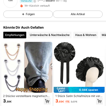
Verkäufer
s***2
ist
Vor 1 Tag
gefolgt
1K+ Kürzlich verkauft
16 Follower
4,75
Folgen
Alle Artikel
16 Follower
4,75
Könnte Dir Auch Gefallen
16 Follower
4,75
Empfehlungen
Unterwäsche & Nachtwäsche
Haus & Wohnen
Mä
16 Follower
4,75
16 Follower
4,75
0,04€ sparen
2 Stücke verstellbare magnetische
1 Stück Satin Schlafmütze mit verst
Hosenclips und Manschettenknöpf
ellbarer Schleife - leicht, für lockige
3
3
,03€
-1%
3,07€
,38€
e - langanhaltend Legierungsmateri
s/geflochtenes/natürliches Haar, in
al, abnehmbare Saumclips, geeigne
mehreren Farben erhältlich, nächtli