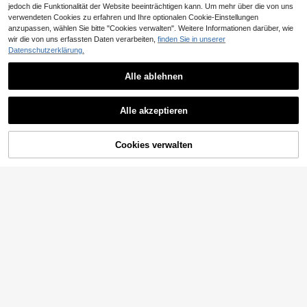
jedoch die Funktionalität der Website beeinträchtigen kann. Um mehr über die von uns
verwendeten Cookies zu erfahren und Ihre optionalen Cookie-Einstellungen
anzupassen, wählen Sie bitte "Cookies verwalten". Weitere Informationen darüber, wie
wir die von uns erfassten Daten verarbeiten,
finden Sie in unserer
MONALLY Herren Edelstahl klassis
ch grün & schwarz rundes Zifferblat
Datenschutzerklärung.
14 übrig
t Fußkettchen, wasserdichte Fußke
5
tte, Herren täglicher Strandschmuc
,08€
Alle ablehnen
k, Geburtstagsgeschenk
1 Stück Herren Nischen-Design do
Alle akzeptieren
ppellagiger gestapelter Vintage-Stil
12 übrig
Fünfblatt-Kleeblatt weißer Perlmutt
4
Fußkettchen, Strandurlaub Outfit, G
,43€
eschenk für den Freund
Cookies verwalten
ZUM WARENKORB HINZUFÜGEN
1 Stück Boho vielseitiger weicher T
on Gänseblümchen Blumen Perlen
3 übrig
Mehrschicht Fußkette, geeignet für
3
Herren Alltag, Strand, Reise & Urlau
,34€
-18%
4,12€
bsmode