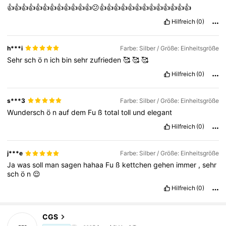
👍👍👍👍👍👍👍👍👍👍👍👍😕👍👍👍👍👍👍👍👍👍👍👍👍👍
Hilfreich
(0)
h***i
Farbe: Silber / Größe: Einheitsgröße
Sehr
sch
ö
n
ich
bin
sehr
zufrieden
🥰
🥰
🥰
Hilfreich
(0)
s***3
Farbe: Silber / Größe: Einheitsgröße
Wundersch
ö
n
auf
dem
Fu
ß
total
toll
und
elegant
Hilfreich
(0)
j***e
Farbe: Silber / Größe: Einheitsgröße
Ja
was
soll
man
sagen
hahaa
Fu
ß
kettchen
gehen
immer
,
sehr
sch
ö
n
😌
Hilfreich
(0)
16 Follower
4,75
CGS
c***2
bezahlt
Vor 1 Tag