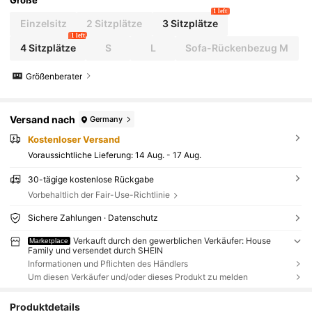
Größe
1 left
Einzelsitz
2 Sitzplätze
3 Sitzplätze
1 left
4 Sitzplätze
S
L
Sofa-Rückenbezug M
Größenberater
Versand nach
Germany
Kostenloser Versand
Voraussichtliche Lieferung:
14 Aug. - 17 Aug.
30-tägige kostenlose Rückgabe
Vorbehaltlich der Fair-Use-Richtlinie
Sichere Zahlungen · Datenschutz
Verkauft durch den gewerblichen Verkäufer: House
Marketplace
Family und versendet durch SHEIN
Informationen und Pflichten des Händlers
Um diesen Verkäufer und/oder dieses Produkt zu melden
Produktdetails