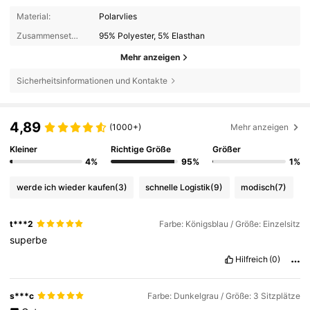
Material:
Polarvlies
Zusammensetzung:
95% Polyester, 5% Elasthan
Mehr anzeigen
Sicherheitsinformationen und Kontakte
4,89
(1000+)
Mehr anzeigen
Kleiner
Richtige Größe
Größer
4%
95%
1%
werde ich wieder kaufen
(3)
schnelle Logistik
(9)
modisch
(7)
t***2
Farbe: Königsblau / Größe: Einzelsitz
superbe
Hilfreich
(0)
s***c
Farbe: Dunkelgrau / Größe: 3 Sitzplätze