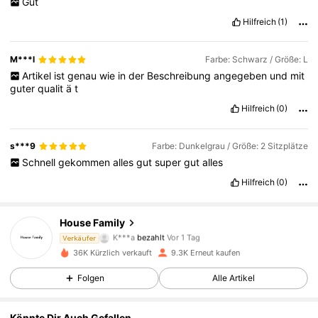
Gut
Hilfreich
(1)
M***l
Farbe: Schwarz / Größe: L
Artikel
ist
genau
wie
in
der
Beschreibung
angegeben
und
mit
guter
qualit
ä
t
Hilfreich
(0)
s***9
Farbe: Dunkelgrau / Größe: 2 Sitzplätze
Schnell
gekommen
alles
gut
super
gut
alles
Hilfreich
(0)
House Family
2.8K Follower
4,85
K***a
bezahlt
Vor 1 Tag
Verkäufer
36K Kürzlich verkauft
9.3K Erneut kaufen
2.8K Follower
4,85
Folgen
Alle Artikel
Könnte Dir Auch Gefallen