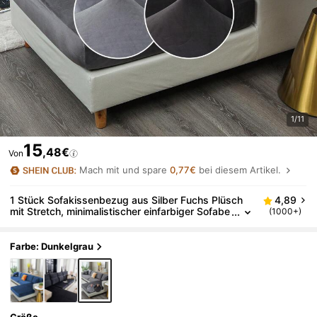
1/11
15
,48€
Von
Mach mit und spare
0,77€
bei diesem Artikel.
1 Stück Sofakissenbezug aus Silber Fuchs Plüsch
4,89
mit Stretch, minimalistischer einfarbiger Sofabe
(1000+)
zug, tierresistent & kratzfest für Wohnzimmer L
-förmige Kombinationscouch und 1/2/3/4-Sitzer Sof
a (einzeln verkauft)
Farbe: Dunkelgrau