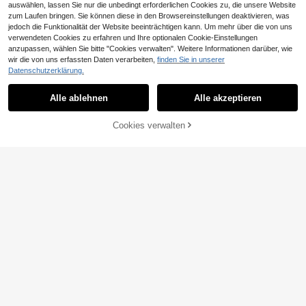
auswählen, lassen Sie nur die unbedingt erforderlichen Cookies zu, die unsere Website
zum Laufen bringen. Sie können diese in den Browsereinstellungen deaktivieren, was
jedoch die Funktionalität der Website beeinträchtigen kann. Um mehr über die von uns
verwendeten Cookies zu erfahren und Ihre optionalen Cookie-Einstellungen
anzupassen, wählen Sie bitte "Cookies verwalten". Weitere Informationen darüber, wie
1 Stück Sofabezug im Glam-Stil - P
wir die von uns erfassten Daten verarbeiten,
finden Sie in unserer
olarfleece-Elastikband-Einteiler-De
#2 Bestseller
in 4-Sitzer Sofabezüge
Datenschutzerklärung.
sign - maschinenwaschbar, tierfreu
8
1 Stück ultra-weicher und verdickt
ndlicher Sofa-Schutzüberzug - Pol
,38€
er Stoffbezug für rutschfeste, elasti
8
yester- & Spandex-Mischung für S
Alle ablehnen
Alle akzeptieren
,59€
sche Sofakissen, staubdichter Sofa
essel bis 4-Sitzer-Ecksofa - tierfre
kissenbezug, Haustier-Anti-Schmu
undlich ohne Verzierung (1 Stück)
tz, wasser- und staubdicht, Rücken
ZUM WARENKORB
Cookies verwalten
JETZT EINKAUFEN
lehnen-Abdeckung für Einzelsitz, D
HINZUFÜGEN
oppelsitz, Dreisitz, Viersitz, für Frühl
ing, Sommer, Herbst und Winter, Ga
nzjahresnutzung
17
6