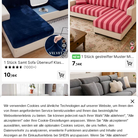
s Sofa
12
1 Stück gestreifter Muster Milc
NEW
hseide Sofakissenbezug, hohe Elas
7
1 Stück Samt Sofa Überwurf Klassis
,14€
tizität staubdicht fleckenresistent a
cher Stil Sofabezug/1/2/3/4 Sitzer
(1000+)
bnehmbar waschbar ganzjährig Sof
Sofabezug/ Hochelastischer Komfo
10
abezug, geeignet für Küche, Wohnz
rt Kissenbezug geeignet für Wohnzi
,16€
immer, Schlafzimmer, Balkon Garte
mmer Schlafzimmer Hotel Heim De
n und mehrere Anlässe, einzelnes S
koration
tück verkauft nicht als Set Sofakiss
en Schutz
Wir verwenden Cookies und ähnliche Technologien auf unserer Website, um Ihnen den
von Ihnen angeforderten Service bereitzustellen und Ihnen das bestmögliche
Webseitenerlebnis zu bieten. Sie können jederzeit nach Ihrer Wahl "Alle ablehnen", "Alle
akzeptieren" oder Ihre Cookie-Einstellungen anpassen. Wenn Sie "Alle akzeptieren"
auswählen, werden wir alle optionalen Cookies setzen, die uns helfen, den
Datenverkehr zu analysieren, erweiterte Funktionen anzubieten und Inhalte und
Anzeigen an Ihr Einkaufserlebnis bei SHEIN anzupassen. Wenn Sie "Alle ablehnen"