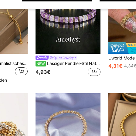
Quinn Jewelry
VceTd 1 Stück minimalistisches Herz-Dekor verstellbares Edelstahl-Armband für den täglichen Gebrauch von Frauen
Lässiger Pendler-Stil Natürliche quadratische Amethyst-Perlenkette, handgefertigte vergoldete Spacer verstellbare Verlängerungskette, beruhigendes Angstlinderndes Heilungsarmband für Frauen, geeignet für den täglichen Gebrauch und als Geschenk
NEW
4,31€
4,34
4,93€
nden