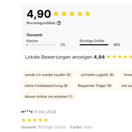
4,90
Bewertungsrichtlinie
Gesamt:
Kleiner
Richtige Größe
2%
98%
Lokale Bewertungen anzeigen
4,94
werde ich wieder kaufen (5)
schnelle Logistik (6)
hinre
keine Farbabweichung (8)
Bequemer Träger (9)
wie au
diesen Artikel nie erhalten (1)
m***e
11 Dec,2024
Gesamt: Richtige Größe, Farbe: Gold
Gesamt:
Richtige Größe
Farbe:
Gold