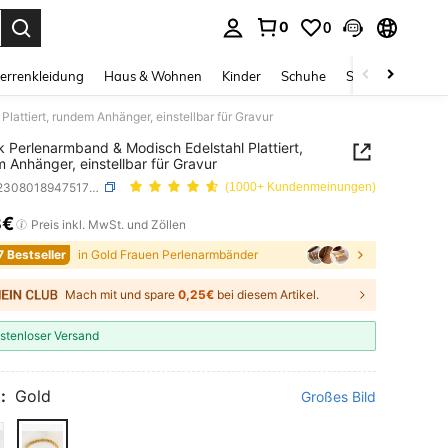
0
0
ess Enter to select.
errenkleidung
Haus & Wohnen
Kinder
Schuhe
Schmuck & Acces
lattiert, rundem Anhänger, einstellbar für Gravur
k Perlenarmband & Modisch Edelstahl Plattiert,
 Anhänger, einstellbar für Gravur
SKU: sj2308018947517917
(1000+ Kundenmeinungen)
3€
ICE AND AVAILABILITY
Preis inkl. MwSt. und Zöllen
7 Bestseller
in Gold Frauen Perlenarmbänder
Mach mit und spare
0,25€
bei diesem Artikel.
stenloser Versand
:
Gold
Großes Bild