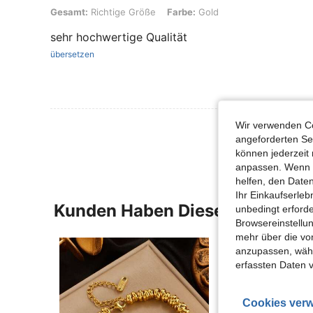
Gesamt: Richtige Größe, Farbe: Gold
Gesamt:
Richtige Größe
Farbe:
Gold
sehr hochwertige Qualität
übersetzen
Wir verwenden Co
Mehr Bewertung
angeforderten Ser
können jederzeit 
anpassen. Wenn Si
helfen, den Date
Ihr Einkaufserle
Kunden Haben Diese Artikel A
unbedingt erford
Browsereinstellun
mehr über die vo
anzupassen, wähle
erfassten Daten 
Cookies verw