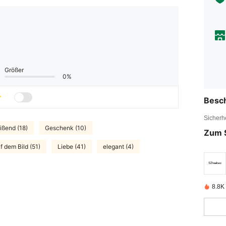
Größer
0%
Besc
Sicherh
ißend (18)
Geschenk (10)
Zum 
f dem Bild (51)
Liebe (41)
elegant (4)
8.8K 