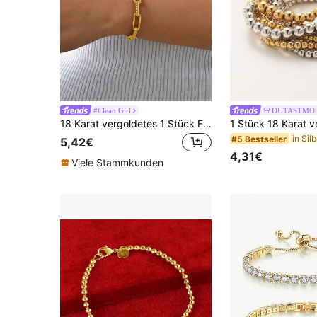
#Clean Girl
DUTASTMO
18 Karat vergoldetes 1 Stück Edelstahl geprägtes rechteckiges handgefertigtes Ketten-Armband für Frauen, geeignet für den täglichen Gebrauch, Urlaubsgeschenke, Geschenke für Freunde & Paare
#5 Bestseller
5,42€
4,31€
Viele Stammkunden