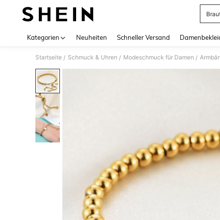
Brau
Use up 
Kategorien
Neuheiten
Schneller Versand
Damenbeklei
Startseite
Schmuck & Uhren
Modeschmuck für Damen
Armbän
/
/
/