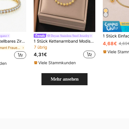
eganz
Deyan Stainless Steel Jewelry
für Frauen und Mädchen für den täglichen Gebrauch
1 Stück Kettenarmband Modisch Edelstahl Perle, Für Frauen
4,68€
4,69
7 übrig
in Diamant Frauen Armbänder
Viele Sta
4,31€
Viele Stammkunden
nden
Mehr ansehen