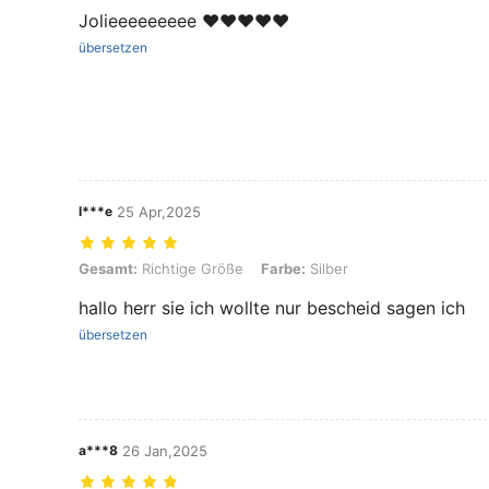
Jolieeeeeeeee ❤️❤️❤️❤️❤️
übersetzen
l***e
25 Apr,2025
Gesamt: Richtige Größe, Farbe: Silber
Gesamt:
Richtige Größe
Farbe:
Silber
hallo herr sie ich wollte nur bescheid sagen ich
übersetzen
a***8
26 Jan,2025