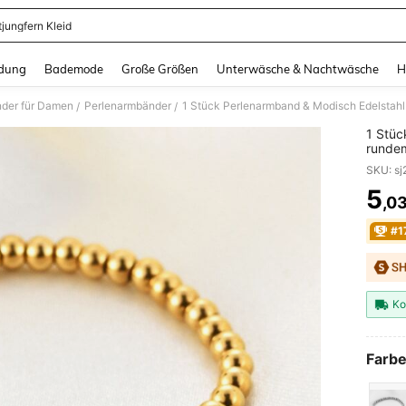
tjungfern Kleid
and down arrow keys to navigate search Zuletzt gesucht and Suche und Finde. Pr
dung
Bademode
Große Größen
Unterwäsche & Nachtwäsche
H
der für Damen
Perlenarmbänder
1 Stück Perlenarmband & Modisch Edelstahl P
/
/
1 Stüc
rundem
5
,0
PR
#1
Ko
Farbe