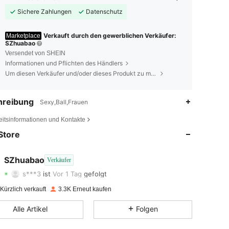
Sichere Zahlungen
Datenschutz
Verkauft durch den gewerblichen Verkäufer:
Marketplace
SZhuabao
Versendet von SHEIN
Informationen und Pflichten des Händlers
Um diesen Verkäufer und/oder dieses Produkt zu melden
hreibung
Sexy,Ball,Frauen
4,86
4
1.3K
eitsinformationen und Kontakte
4,86
4
1.3K
Store
4,86
4
1.3K
SZhuabao
Verkäufer
s***3
ist
Vor 1 Tag
gefolgt
4,86
4
1.3K
Bewertung
Artikel
Follower
Kürzlich verkauft
3.3K Erneut kaufen
4,86
4
1.3K
Alle Artikel
Folgen
4,86
4
1.3K