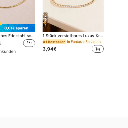
5
0,01€ sparen
1 Stück Einfaches Edelstahl-schlangenknochen-kettenarmband Für Damen, Verstellbarer Kordelzug Und Schrumpfperlen, Ins-style-design
1 Stück verstellbares Luxus-Kristall-Armband
in Fantasie Frauen Kette Armbänder
#1 Bestseller
€
3,94€
mmkunden