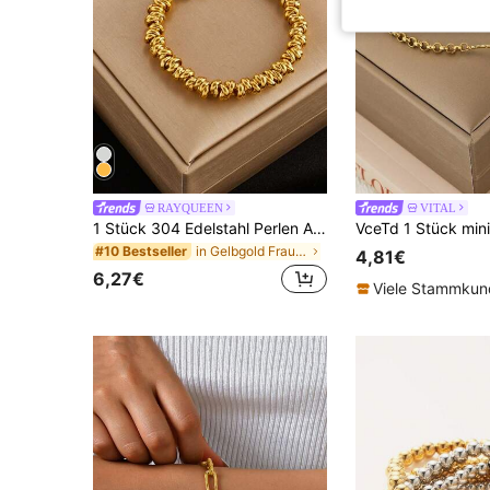
RAYQUEEN
VITAL
1 Stück 304 Edelstahl Perlen Armband in Gold für Frauen, hochwertiges Material geeignet für den täglichen Gebrauch
in Gelbgold Frauen Perlenarmbänder
#10 Bestseller
4,81€
6,27€
Viele Stammku