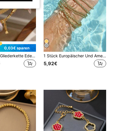
0,03€ sparen
Uworld Mode Gliederkette Edelstahl Armreif Material Armband für Frauen, exquisite goldene Metallstruktur Schmuck, Geschenk für Mädchen, Strand, Mann
1 Stück Europäischer Und Amerikanischer Modestil L316 Edelstahl Vergoldetes Elastisches Perlenarmband Für Frauen, Statement-schmuck Für Den Alltag
5,92€
€