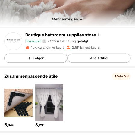
Mehr anzeigen
1.5K Follower
4,86
Boutique bathroom supplies store
c***i
ist
Vor 1 Tag
gefolgt
Verkäufer
a***e
ist am Durchsuchen
10K Kürzlich verkauft
2.8K Erneut kaufen
1.5K Follower
4,86
Folgen
Alle Artikel
1.5K Follower
4,86
Zusammenpassende Stile
Mehr Stil
1.5K Follower
4,86
1.5K Follower
4,86
5
8
,04€
,12€
1.5K Follower
4,86