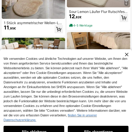
6
Sour Lemon Läufer Flur Rutschfest
12
80x300cm, Läufer Küche, Küchenl
,82€
äufer, Läufer Teppich Wohnzimmer
1 Stück asymmetrischer Wellen-Lä
Beige, Läufer Schlafzimmer Kurzflo
4-5 Werktage
11
uferteppich aus Kunst-Kaninchenfe
r Waschbar Flauschig Teppich, Läuf
,95€
ll, dicker flauschiger schallabsorbier
er Flur Teppiche Carpet
ender rutschfester Bettteppich, was
chbare geräuschreduzierende Bode
nmatte für Schlafzimmer, Fenster, S
ofa und Heimdekoration
Wir verwenden Cookies und ähnliche Technologien auf unserer Website, um Ihnen den
von Ihnen angeforderten Service bereitzustellen und Ihnen das bestmögliche
Webseitenerlebnis zu bieten. Sie können jederzeit nach Ihrer Wahl "Alle ablehnen", "Alle
akzeptieren" oder Ihre Cookie-Einstellungen anpassen. Wenn Sie "Alle akzeptieren"
auswählen, werden wir alle optionalen Cookies setzen, die uns helfen, den
Datenverkehr zu analysieren, erweiterte Funktionen anzubieten und Inhalte und
Anzeigen an Ihr Einkaufserlebnis bei SHEIN anzupassen. Wenn Sie "Alle ablehnen"
auswählen, lassen Sie nur die unbedingt erforderlichen Cookies zu, die unsere Website
zum Laufen bringen. Sie können diese in den Browsereinstellungen deaktivieren, was
jedoch die Funktionalität der Website beeinträchtigen kann. Um mehr über die von uns
Sour Lemon Wasserdichter UV-best
verwendeten Cookies zu erfahren und Ihre optionalen Cookie-Einstellungen
12
ändiger Outdoor Teppich Groß 120x
,51€
anzupassen, wählen Sie bitte "Cookies verwalten". Weitere Informationen darüber, wie
13
180cm, Reversible Kunststoff Stroh
wir die von uns erfassten Daten verarbeiten,
finden Sie in unserer
Matte für Camping Balkon Terrasse
4-5 Werktage
1 Stück weicher & flauschiger Plüsc
Datenschutzerklärung.
Patio Außenbereich und Garten Pic
11
h Bodenmatte, beige, geeignet für S
knick
,58€
chlafzimmer, Wohnzimmer, Arbeitszi
Alle ablehnen
Alle akzeptieren