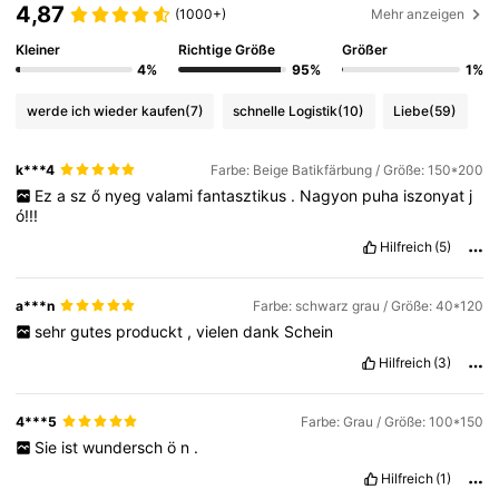
4,87
(1000+)
Mehr anzeigen
Kleiner
Richtige Größe
Größer
4%
95%
1%
werde ich wieder kaufen
(7)
schnelle Logistik
(10)
Liebe
(59)
k***4
Farbe: Beige Batikfärbung / Größe: 150*200
Ez
a
sz
ő
nyeg
valami
fantasztikus
.
Nagyon
puha
iszonyat
j
ó!!!
Hilfreich
(5)
a***n
Farbe: schwarz grau / Größe: 40*120
sehr
gutes
produckt
,
vielen
dank
Schein
Hilfreich
(3)
4***5
Farbe: Grau / Größe: 100*150
Sie
ist
wundersch
ö
n
.
Hilfreich
(1)