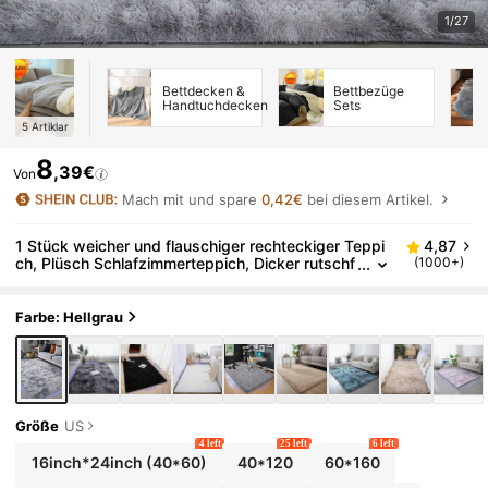
1/27
Bettdecken &
Bettbezüge
Handtuchdecken
Sets
5
Artiklar
8
,39€
Von
Mach mit und spare
0,42€
bei diesem Artikel.
1 Stück weicher und flauschiger rechteckiger Teppi
4,87
ch, Plüsch Schlafzimmerteppich, Dicker rutschf
(1000+)
ester und sturzsicherer Bodenvorleger, Großer
und kleiner Teppich für Wohnzimmer
Farbe: Hellgrau
Größe
US
4 left
25 left
6 left
16inch*24inch
(40*60)
40*120
60*160