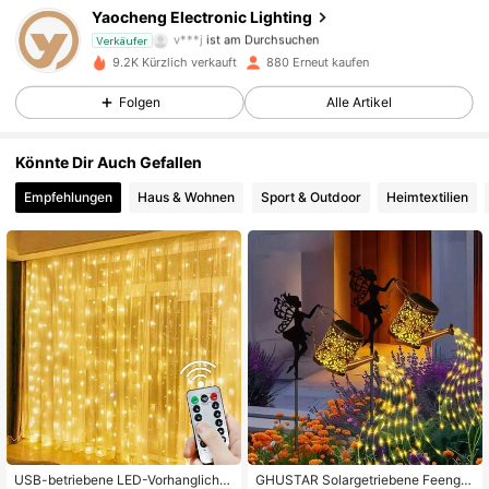
er niedrigem Luftdruck kann zu einer Explosion oder zum Austreten von
Yaocheng Electronic Lighting
brennbaren Flüssigkeiten oder Gasen führen.
v***j
ist am Durchsuchen
Verkäufer
653 Follower
4,80
9.2K Kürzlich verkauft
880 Erneut kaufen
Folgen
Alle Artikel
653 Follower
4,80
Könnte Dir Auch Gefallen
Empfehlungen
Haus & Wohnen
Sport & Outdoor
Heimtextilien
653 Follower
4,80
653 Follower
4,80
653 Follower
4,80
653 Follower
4,80
#3 Bestseller
in Eisen Außenbeleuchtung
20 übrig
USB-betriebene LED-Vorhanglichte
GHUSTAR Solargetriebene Feengie