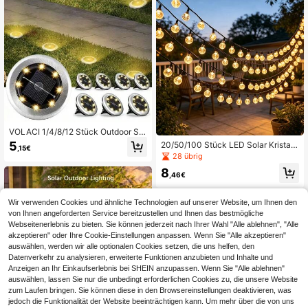
sse, dekorative Wandleuchte für Fei
chtlicht
ertage, dekorative Außenleuchte fü
r den Garten
VOLACI 1/4/8/12 Stück Outdoor Sol
ar Bodenleuchten, 8LED Mini Edelst
5
20/50/100 Stück LED Solar Kristall
,15€
ahl Solar Landschaftsbeleuchtung,
kugel Lichterkette, Outdoor Solar G
28 übrig
Dekoration für Hof, Garten, Weg, Au
artenleuchten, wasserdichte Feenli
ffahrt, Solar Landschaftsbeleuchtun
8
chter, geeignet für Gartendekoratio
,46€
g (Weißes Licht + Warmweißes Lich
n, Terrassen-Zaun Balkon Hinterhof
t)
Dekoration, Camping Zubehör, Weih
nachts- und Feiertagsdekoration
Wir verwenden Cookies und ähnliche Technologien auf unserer Website, um Ihnen den
von Ihnen angeforderten Service bereitzustellen und Ihnen das bestmögliche
Webseitenerlebnis zu bieten. Sie können jederzeit nach Ihrer Wahl "Alle ablehnen", "Alle
akzeptieren" oder Ihre Cookie-Einstellungen anpassen. Wenn Sie "Alle akzeptieren"
auswählen, werden wir alle optionalen Cookies setzen, die uns helfen, den
Datenverkehr zu analysieren, erweiterte Funktionen anzubieten und Inhalte und
Anzeigen an Ihr Einkaufserlebnis bei SHEIN anzupassen. Wenn Sie "Alle ablehnen"
auswählen, lassen Sie nur die unbedingt erforderlichen Cookies zu, die unsere Website
zum Laufen bringen. Sie können diese in den Browsereinstellungen deaktivieren, was
jedoch die Funktionalität der Website beeinträchtigen kann. Um mehr über die von uns
0,01€ sparen