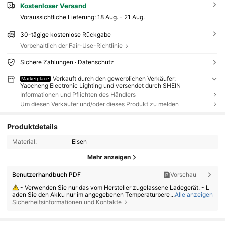
Kostenloser Versand
Voraussichtliche Lieferung:
18 Aug. - 21 Aug.
30-tägige kostenlose Rückgabe
Vorbehaltlich der Fair-Use-Richtlinie
Sichere Zahlungen · Datenschutz
Verkauft durch den gewerblichen Verkäufer:
Marketplace
Yaocheng Electronic Lighting und versendet durch SHEIN
Informationen und Pflichten des Händlers
Um diesen Verkäufer und/oder dieses Produkt zu melden
Produktdetails
Material:
Eisen
Mehr anzeigen
Benutzerhandbuch PDF
Vorschau
- Verwenden Sie nur das vom Hersteller zugelassene Ladegerät. - L
aden Sie den Akku nur im angegebenen Temperaturbereich.
...
Alle anzeigen
Sicherheitsinformationen und Kontakte
- Der Einsatz eines falschen Batterietyps kann zu Brand oder Explosi
on führen. - Das Entsorgen der Batterie im Feuer oder in einem heißen O
fen sowie das Zerdrücken oder Zerschneiden der Batterie können eine
653 Follower
4,80
Explosion verursachen. - Das Lagern der Batterie bei extremer Hitze od