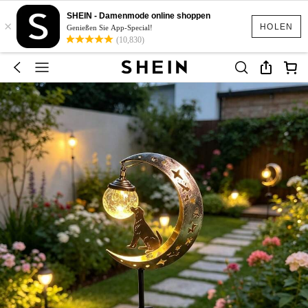
SHEIN - Damenmode online shoppen
×
HOLEN
Genießen Sie App-Special!
(10,830)