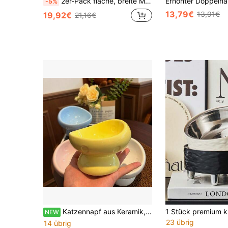
2er-Pack flache, breite Metall-Katzennäpfe, 15 cm Randbreite, schnurrhaarfreundlich, für die Fütterung im Haushalt
-5%
13,79€
13,91€
19,92€
21,16€
Katzennapf aus Keramik, Haustiernapf in Pilzform, hochbeiniger Katzennapf, Anti-Schwarzkinn, Anti-Umkippen, süßer Katzennapf mit schrägem Rand, leicht zu essen, hygienisch, leicht zu reinigen
NEW
23 übrig
14 übrig