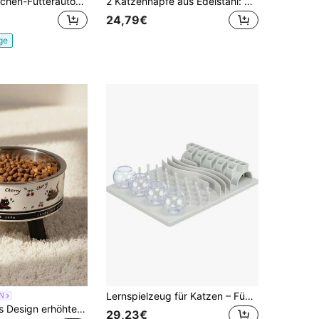
Holz-Eichhörnchen-Futterautomat Mit Seitlichen Schalen Für Nüsse & Samen – Charmantes Garten-Accessoire Für Terrasse & Balkon, Einfache Wandmontage & Robuste Bauweise
2 Katzennäpfe aus Edelstahl: Der kippsichere Sockel verhindert das Verschütten von Futter und Wasser, ist korrosionsbeständig und lässt sich leicht reinigen – für eine einfache tägliche Pflege im Haushalt.
24,79€
ge
Lernspielzeug für Katzen – Fünfteiliges Lernspielzeug für Katzen – Fördert die sensorische Entwicklung und natürliches Verhalten – Inklusive Trainingsanleitung – Spülmaschinenfest – 30 x 40 cm
N
PETSIN Neues Design erhöhter Futternapf - Edelstahl Katzen- und Hundenäpfe für Futter & Wasser mit Nackenschutz, Futter-Napf für Katzen und Hunde mit Anti-Verschütten-Schutz
29,23€