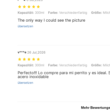
Kapazität: 300ml, Farbe: Verschiedenfarbig, Größe: Milchig-weiß m
Kapazität:
300ml
Farbe:
Verschiedenfarbig
Größe:
Milc
The only way I could see the picture
übersetzen
v***e
26 Jul,2026
Kapazität: 300ml, Farbe: Verschiedenfarbig, Größe: Milchig-weiß m
Kapazität:
300ml
Farbe:
Verschiedenfarbig
Größe:
Milc
Perfecto!!! Lo compre para mi perrito y es ideal.
acero inoxidable
übersetzen
Mehr Bewertung