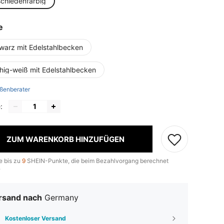
schiedenfarbig
e
warz mit Edelstahlbecken
chig-weiß mit Edelstahlbecken
ßenberater
:
ZUM WARENKORB HINZUFÜGEN
e bis zu
9
SHEIN-Punkte, die beim Bezahlvorgang berechnet
.
rsand nach
Germany
Kostenloser Versand