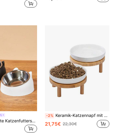
Keramik-Katzennapf mit hohem Rand & Bambusfuß, schnurrhaarschonend, 15 cm, 1er-Pack
N
-2%
PETSIN Erhöhte Katzenfutterschale aus Edelstahl mit süßen Ohrenständer - 2-in-1 geneigte Futterschale und Wasserschüssel zum Schutz des Nackens
21,75€
22,30€