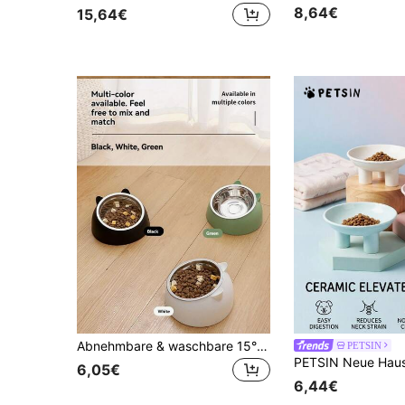
8,64€
15,64€
Abnehmbare & waschbare 15° süße katzenförmige Edelstahl Katzen Fressnapf mit geneigtem Halsschutz
PETSIN
6,05€
6,44€