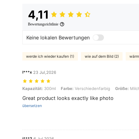
4,11
Bewertungsrichtlinie
Keine lokalen Bewertungen
werde ich wieder kaufen (1)
wie auf dem Bild (2)
wärms
l***x
23 Jul,2026
Kapazität: 300ml, Farbe: Verschiedenfarbig, Größe: Milchig-weiß m
Kapazität:
300ml
Farbe:
Verschiedenfarbig
Größe:
Milc
Great product looks exactly like photo
übersetzen
i***2
6 Jul,2026