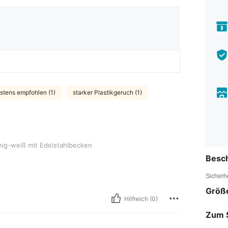
tens empfohlen (1)
starker Plastikgeruch (1)
it Edelstahlbecken
hig-weiß mit Edelstahlbecken
Besc
Sicherh
Größ
Hilfreich (0)
Zum 