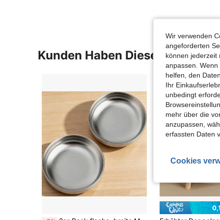
Wir verwenden Co
angeforderten Ser
Kunden Haben Diese Artikel A
können jederzeit 
anpassen. Wenn Si
helfen, den Date
Ihr Einkaufserle
unbedingt erford
Browsereinstellun
mehr über die vo
anzupassen, wähle
erfassten Daten 
Cookies verw
0,