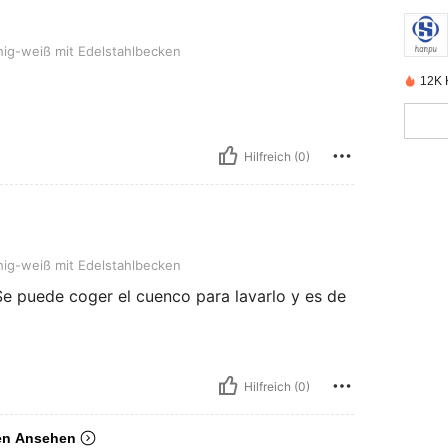
it Edelstahlbecken
hig-weiß mit Edelstahlbecken
12K K
Hilfreich (0)
it Edelstahlbecken
hig-weiß mit Edelstahlbecken
 Se puede coger el cuenco para lavarlo y es de
Hilfreich (0)
en Ansehen