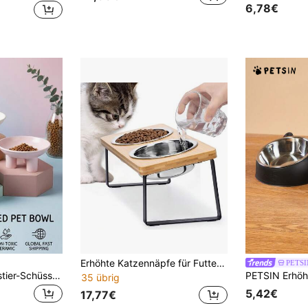
6,78€
Erhöhte Katzennäpfe für Futter und Wasser, 2 Edelstahl Katzenfutter-Näpfe mit Bambusständer, geneigter, erhöhter und Anti-Erbrechen Bambusständer und Katzennäpfe für Wohnungskatzen und Haustiere
PETSI
PETSIN Neue Haustier-Schüssel, keramische Katzenschüssel mit hohem Fuß, großer Öffnung, Drei-Bein-Design zum Schutz des Halses, Katzen-/Hundenäpfe
35 übrig
5,42€
17,77€