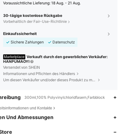
Voraussichtliche Lieferung:
18 Aug. - 21 Aug.
30-tägige kostenlose Rückgabe
Vorbehaltlich der Fair-Use-Richtlinie
Einkaufssicherheit
Sichere Zahlungen
Datenschutz
Verkauft durch den gewerblichen Verkäufer:
Marketplace
HANPUMAOYI
Versendet von SHEIN
Informationen und Pflichten des Händlers
Um diesen Verkäufer und/oder dieses Produkt zu melden
hreibung
300ml,100% Polyvinylchloridfasern,Farbblock
eitsinformationen und Kontakte
en Und Abmessungen
4,84
20
562
Store
4,84
20
562