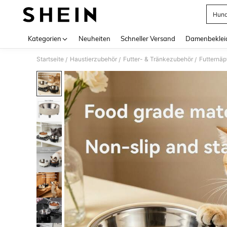
Hund
Use up 
Kategorien
Neuheiten
Schneller Versand
Damenbeklei
Startseite
Haustierzubehör
Futter- & Tränkezubehör
Futternäp
/
/
/