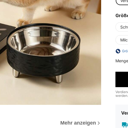
Ver
Größ
Sch
Mil
Grö
Menge
Verdien
werden
Ve
Mehr anzeigen