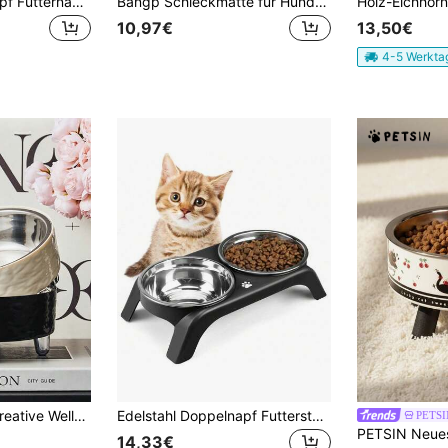
Erhöhter Doppelnapf Futternapf aus Edelstahl für Haustiere, spritzschutz Halsschutz Futter- und Wassernäpfe mit Ständer für Katzen und kleine Hunde, abnehmbar und einfach zu reinigen
Bangp Schleckmatte für Hunde und Katzen, Hunde Langsamfresser, Langeweile und Angst Reduktion, Schwierige Puzzle Matte Hundeleckerli-Matte mit einzigartigem Quadrant Design, Perfekt für Joghurt, Leckereien oder Erdnussbutter
10,97€
13,50€
4-5 Werkta
1 Stück premium kreative Wellen Muster Haustier Futterschale
Edelstahl Doppelnapf Futterstation mit rutschfestem Boden, für Futter und Wasser, leicht zu reinigen, verhindert Erbrechen, geeignet für Katzen und kleine Hunde im Haus
PETSI
14,33€