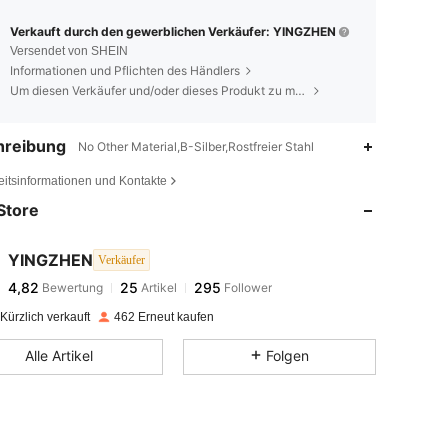
Verkauft durch den gewerblichen Verkäufer: YINGZHEN
Versendet von SHEIN
Informationen und Pflichten des Händlers
Um diesen Verkäufer und/oder dieses Produkt zu melden
hreibung
No Other Material,B-Silber,Rostfreier Stahl
4,82
25
295
eitsinformationen und Kontakte
4,82
25
295
Store
4,82
25
295
4,82
25
295
YINGZHEN
Verkäufer
4,82
25
295
Bewertung
Artikel
Follower
m***2
ist
Vor 1 Tag
gefolgt
4,82
25
295
Kürzlich verkauft
462 Erneut kaufen
4,82
25
295
Alle Artikel
Folgen
4,82
25
295
4,82
25
295
4,82
25
295