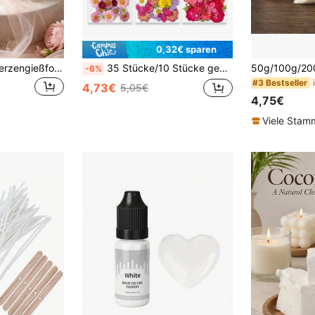
0,32€ sparen
3D Dahlie Silikon Kerzengießform, handgemachte Kerzenwachs Form für DIY Basteleien, Heimdekoration und Geschenke
35 Stücke/10 Stücke gemischte Blumen-Bastelverzierungen, dekorative Blumen für Kerzen, Harz, DIY-Kunsthandwerk, Lesezeichen, Schmuckherstellung, Kerzenherstellung, Seifenherstellung, Handyhülle, Spiegeldekoration, Notizbuch, Geschenk für Frauen und Mädchen zum Geburtstag, Abschluss, Frauentag
-6%
#3 Bestseller
4,73€
5,05€
4,75€
Viele Sta