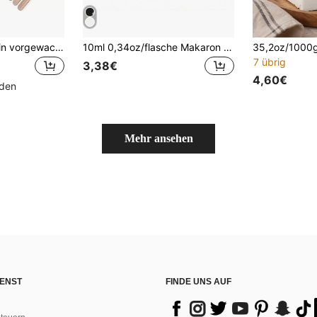
100 Stück 15cm/6in vorgewachste Kerzendochte mit geringer Rauchentwicklung, inklusive 5 Dochhalter und 60 Klebestreifen, geeignet für Sojawachs und Bienenwachs, Erwachsenen-Kerzenbausatz
10ml 0,34oz/flasche Makaron Solide Farbe Epoxydharz Pigmente Flüssiger Farbstoff Farbstoff Bequem Für Harzformen Farbenfrohe Kreative Mode Diy Handmade Schmuckherstellung
7 übrig
3,38€
4,60€
nden
Mehr ansehen
ENST
FINDE UNS AUF