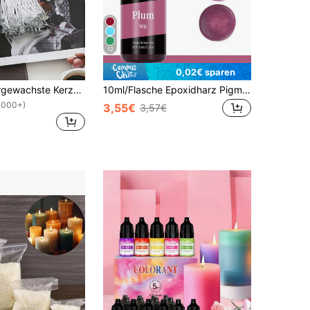
12
0,02€ sparen
100 Stück vorgewachste Kerzendochte mit Metallhalterungen, rauchfrei und bleifrei für Soja-Wachs, Bienenwachs und Paraffin-Kerzenmachen, DIY Bastelbedarf für Container, Säulen- und Votivkerzen, Heimdekoration, Hochzeit, Aromatherapie (verschiedene Längen, hohe Brennstabilität)
10ml/Flasche Epoxidharz Pigment, 24 Farben Kerzenfarbstoff, DIY Sojawachs Bienenwachs Seife Farbstoff, Handwerks Material
1000+)
3,55€
3,57€