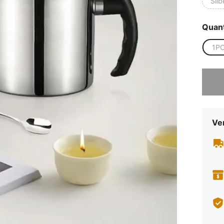
Silb
Quant
1P
Sorry, d
Ve