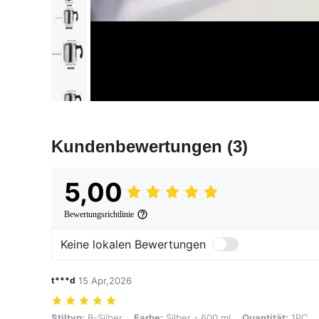
Kundenbewertungen
(3)
5,00
Bewertungsrichtlinie
Keine lokalen Bewertungen
t***d
15 Apr,2026
Stiltyp: B-Silber, Farbe: Silber - 600 ml, Quantität: 1PC
Stiltyp:
B-Silber
Farbe:
Silber - 600 ml
Quantität:
1PC