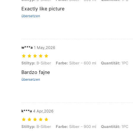
Exactly like picture
übersetzen
w***a
1 May,2026
Stiltyp: B-Silber, Farbe: Silber - 600 ml, Quantität: 1PC
Stiltyp:
B-Silber
Farbe:
Silber - 600 ml
Quantität:
1PC
Bardzo fajne
übersetzen
k***u
4 Apr,2026
Stiltyp: B-Silber, Farbe: Silber - 900 ml, Quantität: 1PC
Stiltyp:
B-Silber
Farbe:
Silber - 900 ml
Quantität:
1PC