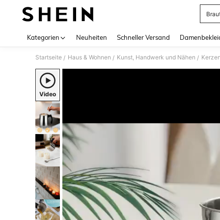
Brau
Use up 
Kategorien
Neuheiten
Schneller Versand
Damenbeklei
Startseite
Haus & Wohnen
Kunst, Handwerk und Nähen
Kerzen
/
/
/
Video