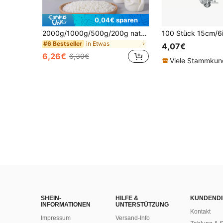
0,04€ sparen
2000g/1000g/500g/200g natürliche Sojakerzen-Granulat für Kerzengießen, 1,1 lb/2,2 lb/4,4 lb Sojakerzen-Granulat, weißes Sojakerzen-DIY für handgemachte Aromatherapie-Kerzen, Kerzengießzubehör, Heimdekoration
in Etwas
#6 Bestseller
4,07€
6,26€
6,30€
Viele Stammku
SHEIN-
HILFE &
KUNDENDI
INFORMATIONEN
UNTERSTÜTZUNG
Kontakt
Impressum
Versand-Info