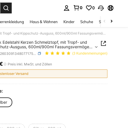
0
0
ess Enter to select.
errenkleidung
Haus & Wohnen
Kinder
Schuhe
Schmuck & Acces
1 Stück Edelstahl Kerzen Schmelztopf, mit Tropf- und Kippschutz-Ausguss, 600ml/900ml Fassungsvermögen, mit hitzebeständigem Griff, geeignet für Kerzenmachen, kann zum Schmelzen von Wachs verwendet werden, Handgefertigte Kerzenfertigung
k Edelstahl Kerzen Schmelztopf, mit Tropf- und
chutz-Ausguss, 600ml/900ml Fassungsvermögen,
tzebeständigem Griff, geeignet für Kerzenmachen,
SKU: sh260309134807717532277
(3 Kundenmeinungen)
zum Schmelzen von Wachs verwendet werden,
fertigte Kerzenfertigung
8€
ICE AND AVAILABILITY
Preis inkl. MwSt. und Zöllen
stenloser Versand
p:
lber
e