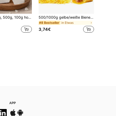
35,2oz/1000g, 500g, 100g hochwertige Kokoswachs, Kerzenrohmaterial, Kerzenherstellungsmaterial, DIY, Geschenkherstellung, handgemachte Duftkerzenprodukte, handgemachte geformte Kerzen, Schulanfang, Halloween, Weihnachten
500/1000g gelbe/weiße Bienenwachspellets - mehrfach gefiltertes Wax für DIY Kerzenmachen - geeignet für Geschenke und Heimdekoration, handgefertigt für den Schulanfang, Weihnachtsgeschenke für das Herstellen von duftenden Kerzen
in Etwas
#8 Bestseller
3,74€
APP