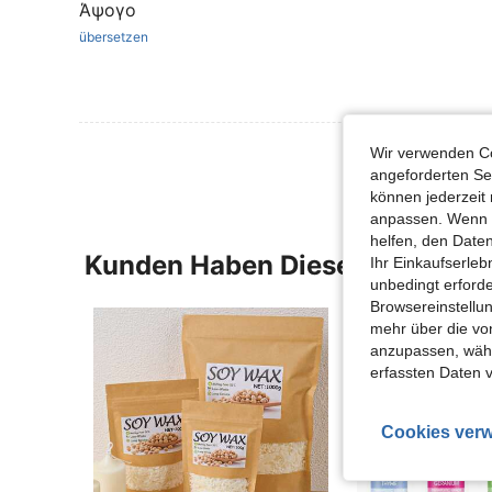
Άψογο
übersetzen
Wir verwenden Co
angeforderten Ser
können jederzeit 
anpassen. Wenn Si
helfen, den Date
Kunden Haben Diese Artikel A
Ihr Einkaufserle
unbedingt erford
Browsereinstellun
mehr über die vo
anzupassen, wähle
erfassten Daten 
Cookies verw