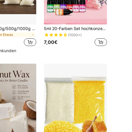
50g/100g/200g/500g/1000g natürliche Sojawachwachs-Flocken, Duftkerzen-Wachs, natürliches Material, ohne Zusätze, DIY-Zubehör für rauchfreie Kerzenherstellung, Muttertagsgeschenk, handgemachte Haushaltsartikel für Frauen
5ml 20-Farben Set hochkonzentrierter Duftkerzen Farbstoff Flüssigkeit, DIY Handgemachte Kerzen Färbeset, Geschenk Geburtstag Abschluss, Hochzeit
in Etwas
(1000+)
7,00€
mmkunden