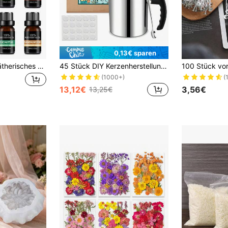
0,13€ sparen
10ml 100% reines ätherisches Öl, geeignet für den täglichen Gebrauch
45 Stück DIY Kerzenherstellungsset, inklusive 1,3L Kerzen-Gießtopf/Sojaöl-Wachs/Dochtklebestreifen/Dochte/Dochtklemmen/Löffel Geschenke für Geburtstag, Abschluss, Hochzeit
(1000+)
(
13,12€
3,56€
13,25€