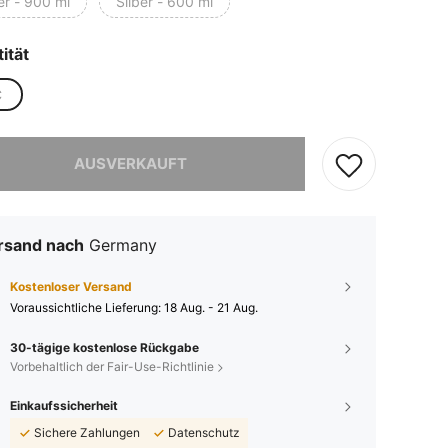
er - 900 ml
Silber - 600 ml
ität
C
ieses Produkt ist ausverkauft.
AUSVERKAUFT
rsand nach
Germany
Kostenloser Versand
Voraussichtliche Lieferung:
18 Aug. - 21 Aug.
30-tägige kostenlose Rückgabe
Vorbehaltlich der Fair-Use-Richtlinie
Einkaufssicherheit
Sichere Zahlungen
Datenschutz