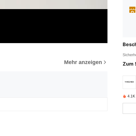
Besc
Sicherh
Mehr anzeigen
Zum 
4.1K 