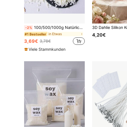
100/500/1000g Natürliche Sojawachsflocken zur Kerzenherstellung, niedriger Schmelzpunkt, sauberes Brennen, DIY-Kerzenzubehör, Heim-Aromatherapie-Kerzen, Halloween-, Weihnachts-Dekorationskerzen, Heimdekoration Duftkerzen, Tassenkerzenherstellung, für Hochzeit, Geburtstag
-2%
in Etwas
#1 Bestseller
4,20€
3,69€
3,78€
Viele Stammkunden