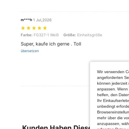
m***h
1 Jul,2026
Farbe: FG327-1 Weiß, Größe: Einheitsgröße
Farbe:
FG327-1 Weiß
Größe:
Einheitsgröße
Super, kaufe ich gerne . Toll
übersetzen
Wir verwenden Co
angeforderten Ser
können jederzeit 
anpassen. Wenn Si
Mehr Bewertung
helfen, den Date
Ihr Einkaufserle
unbedingt erford
Browsereinstellun
mehr über die vo
anzupassen, wähle
Kunden Haben Diese Artikel A