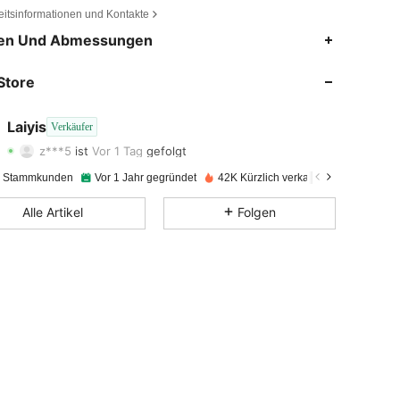
eitsinformationen und Kontakte
4,93
34
1K
en Und Abmessungen
4,93
34
1K
Store
4,93
34
1K
Laiyis
Verkäufer
z***5
ist
Vor 1 Tag
gefolgt
4,93
34
1K
Bewertung
Artikel
Follower
e Stammkunden
Vor 1 Jahr gegründet
42K Kürzlich verkauft
4,93
34
1K
Alle Artikel
Folgen
4,93
34
1K
4,93
34
1K
4,93
34
1K
4,93
34
1K
4,93
34
1K