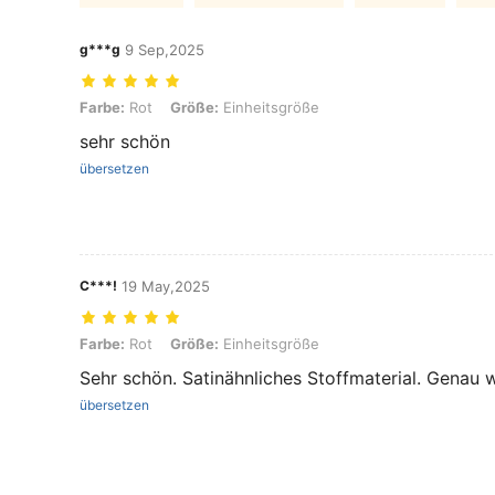
g***g
9 Sep,2025
Farbe: Rot, Größe: Einheitsgröße
Farbe:
Rot
Größe:
Einheitsgröße
sehr schön
übersetzen
C***!
19 May,2025
Farbe: Rot, Größe: Einheitsgröße
Farbe:
Rot
Größe:
Einheitsgröße
Sehr schön. Satinähnliches Stoffmaterial. Genau w
übersetzen