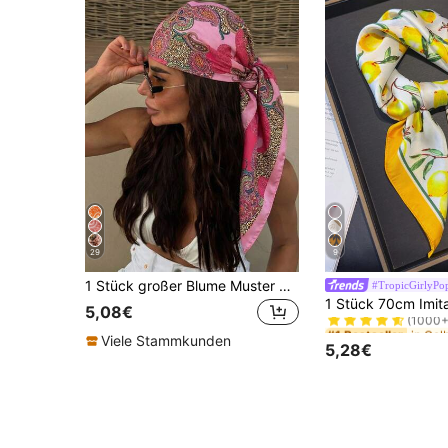
29
9
1 Stück großer Blume Muster Schal für Damen, 90cm großer, seidig glatter quadratischer Schal, Kopftuch, Halstuch
#TropicGirlyPo
#1 Bestseller
5,08€
(1000+
#1 Bestseller
#1 Bestseller
Viele Stammkunden
(1000+
(1000+
5,28€
#1 Bestseller
(1000+