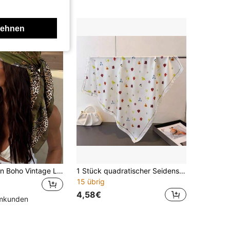
lehnen
1 Stück Damen Boho Vintage Leopardenmuster Bandana quadratisches Tuch, geeignet für den täglichen Gebrauch und Strandurlaub
1 Stück quadratischer Seidenschal mit Blumenmuster für den Sommer, Satin-Seidenschal, Strandtuch, Stirnband, Armband, Kopfschmuck, dekoratives Accessoire
15 übrig
4,58€
mmkunden