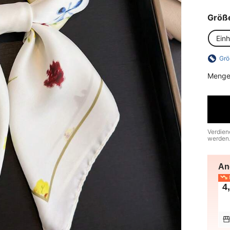
Größ
Ein
Grö
Menge
Verdien
werden
An
N
4