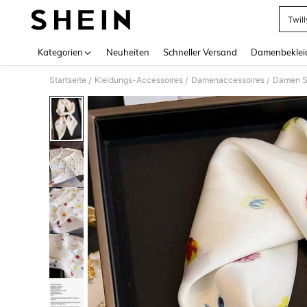
Twill
Use up 
Kategorien
Neuheiten
Schneller Versand
Damenbeklei
Startseite
Kleidungs-Accessoires
Damenaccessoires
Damen S
/
/
/