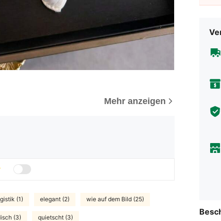
Ve
Mehr anzeigen
istik (1)
elegant (2)
wie auf dem Bild (25)
Besc
isch (3)
quietscht (3)