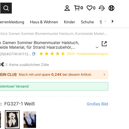
0
0
ess Enter to select.
errenkleidung
Haus & Wohnen
Kinder
Schuhe
Schmuck & Acces
1 Stück Damen Sommer Blumenmuster Halstuch, Kunstseide Material, für Strand Haarzubehör, Handtaschendekoration, Kopftuch
ck Damen Sommer Blumenmuster Halstuch,
eide Material, für Strand Haarzubehör,
schendekoration, Kopftuch
SKU: sc25040774141112838
(500+ Kundenmeinungen)
8€
ICE AND AVAILABILITY
Keine zusätzlichen Zölle
Mach mit und spare
0,24€
bei diesem Artikel.
stenloser Versand
:
FG327-1 Weiß
Großes Bild