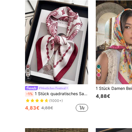
29
7
#Westliches Festival
1 Stück quadratisches Satin Paisley Muster Bandana Schal, Damen Kopftuch Wickel
-1%
4,88€
(1000+)
4,83€
4,88€