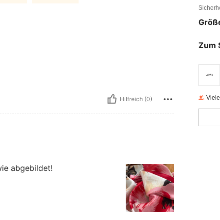
Sicherh
Größ
Zum 
Viel
Hilfreich (0)
ie abgebildet!