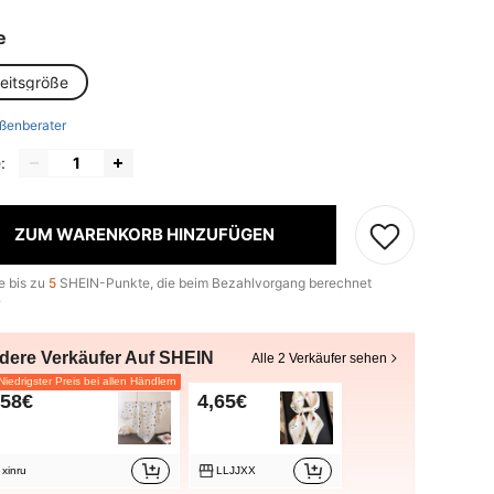
e
heitsgröße
ßenberater
:
ZUM WARENKORB HINZUFÜGEN
e bis zu
5
SHEIN-Punkte, die beim Bezahlvorgang berechnet
.
dere Verkäufer Auf SHEIN
Alle 2 Verkäufer sehen
iedrigster Preis bei allen Händlern
,58€
4,65€
xinru
LLJJXX