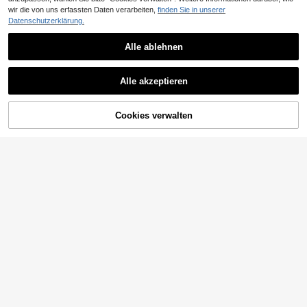
wir die von uns erfassten Daten verarbeiten,
finden Sie in unserer
Datenschutzerklärung.
Alle ablehnen
Alle akzeptieren
ZUM WARENKORB
Cookies verwalten
JETZT EINKAUFEN
HINZUFÜGEN