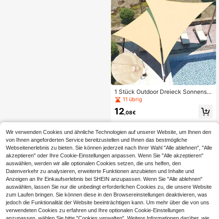
et für Hof, Balkon, Terrasse, Hinterh
of, Vorgarten, Innenhof, Pavillon, blo
ckt UV-Strahlen, großflächiges Son
nenschutztuch für Strand, Terrasse
und Gartenzelt
1 Stück Outdoor Dreieck Sonnense
gel, UV-Schutz Dreieck Sonnendac
11 übrig
h, entworfen für Schwimmbad, Terr
12
asse, Hinterhof, Deck und Garten O
,08€
utdoor-Aktivitäten - Khaki
Wir verwenden Cookies und ähnliche Technologien auf unserer Website, um Ihnen den
von Ihnen angeforderten Service bereitzustellen und Ihnen das bestmögliche
Webseitenerlebnis zu bieten. Sie können jederzeit nach Ihrer Wahl "Alle ablehnen", "Alle
akzeptieren" oder Ihre Cookie-Einstellungen anpassen. Wenn Sie "Alle akzeptieren"
auswählen, werden wir alle optionalen Cookies setzen, die uns helfen, den
Datenverkehr zu analysieren, erweiterte Funktionen anzubieten und Inhalte und
Anzeigen an Ihr Einkaufserlebnis bei SHEIN anzupassen. Wenn Sie "Alle ablehnen"
auswählen, lassen Sie nur die unbedingt erforderlichen Cookies zu, die unsere Website
zum Laufen bringen. Sie können diese in den Browsereinstellungen deaktivieren, was
jedoch die Funktionalität der Website beeinträchtigen kann. Um mehr über die von uns
verwendeten Cookies zu erfahren und Ihre optionalen Cookie-Einstellungen
anzupassen, wählen Sie bitte "Cookies verwalten". Weitere Informationen darüber, wie