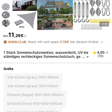
1/118
11
,26€
Von
Mach mit und spare
0,56€
bei diesem Artikel.
1 Stück Sonnenschutzmarkise, wasserdicht, UV-be
4,65
ständiges rechteckiges Sonnenschutztuch, ge
(70)
eignet für Outdoor-Camping, Terrasse, Garten,
Schwimmbad, Vergnügungspark, hergestellt aus 21
0D dünnem wasserdichtem Oxford-Gewebe
Größe
Vier Ecken [grau] 200x300cm
Vier Ecken [grau] 150x150cm
Dreieck [beige] 360*360*360cm
Dreieck [Grau] 600*600*600cm