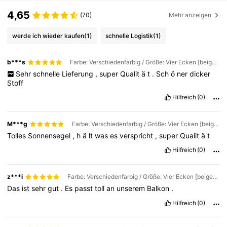
4,65
(70)
Mehr anzeigen
werde ich wieder kaufen
(1)
schnelle Logistik
(1)
b***s
Farbe: Verschiedenfarbig / Größe: Vier Ecken [beige] 400*400cm
Sehr
schnelle
Lieferung
,
super
Qualit
ä
t
.
Sch
ö
ner
dicker
Stoff
Hilfreich
(0)
M***g
Farbe: Verschiedenfarbig / Größe: Vier Ecken [beige] 400*600cm
Tolles
Sonnensegel
,
h
ä
lt
was
es
verspricht
,
super
Qualit
ä
t
Hilfreich
(0)
z***i
Farbe: Verschiedenfarbig / Größe: Vier Ecken [beige] 150x200cm
Das
ist
sehr
gut
.
Es
passt
toll
an
unserem
Balkon
.
Hilfreich
(0)