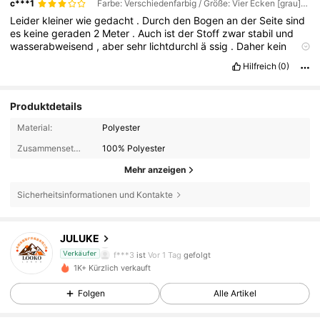
c***1
Farbe: Verschiedenfarbig / Größe: Vier Ecken [grau] 200*400cm
Leider
kleiner
wie
gedacht
.
Durch
den
Bogen
an
der
Seite
sind
es
keine
geraden
2
Meter
.
Auch
ist
der
Stoff
zwar
stabil
und
wasserabweisend
,
aber
sehr
lichtdurchl
ä
ssig
.
Daher
kein
richtiger
Sonnenschutz
.
Hilfreich
(0)
Produktdetails
Material:
Polyester
Zusammensetzung:
100% Polyester
Mehr anzeigen
232 Follower
4,61
Sicherheitsinformationen und Kontakte
232 Follower
4,61
JULUKE
f***3
ist
Vor 1 Tag
gefolgt
Verkäufer
232 Follower
4,61
1K+ Kürzlich verkauft
Folgen
Alle Artikel
232 Follower
4,61