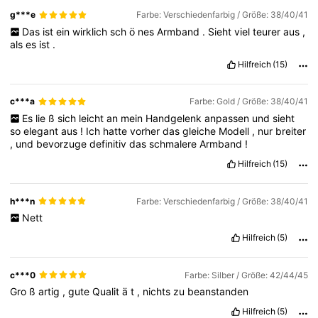
g***e
Farbe: Verschiedenfarbig / Größe: 38/40/41
Das
ist
ein
wirklich
sch
ö
nes
Armband
.
Sieht
viel
teurer
aus
,
als
es
ist
.
Hilfreich
(15)
c***a
Farbe: Gold / Größe: 38/40/41
Es
lie
ß
sich
leicht
an
mein
Handgelenk
anpassen
und
sieht
so
elegant
aus
!
Ich
hatte
vorher
das
gleiche
Modell
,
nur
breiter
,
und
bevorzuge
definitiv
das
schmalere
Armband
!
Hilfreich
(15)
h***n
Farbe: Verschiedenfarbig / Größe: 38/40/41
Nett
Hilfreich
(5)
c***0
Farbe: Silber / Größe: 42/44/45
92 Follower
4,82
Gro
ß
artig
,
gute
Qualit
ä
t
,
nichts
zu
beanstanden
Hilfreich
(5)