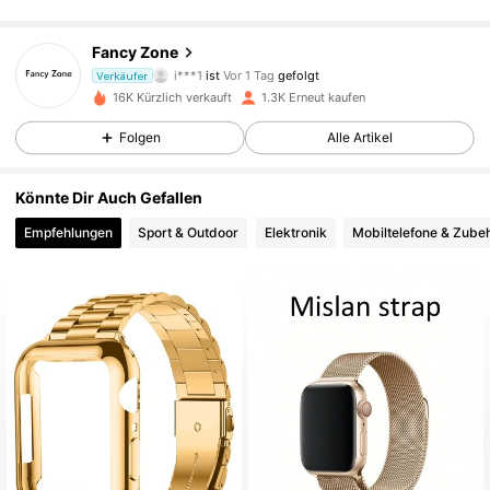
92 Follower
4,82
Fancy Zone
i***1
ist
Vor 1 Tag
gefolgt
Verkäufer
m***p
ist am Durchsuchen
92 Follower
4,82
16K Kürzlich verkauft
1.3K Erneut kaufen
Folgen
Alle Artikel
92 Follower
4,82
Könnte Dir Auch Gefallen
Empfehlungen
Sport & Outdoor
Elektronik
Mobiltelefone & Zube
92 Follower
4,82
92 Follower
4,82
92 Follower
4,82
92 Follower
4,82