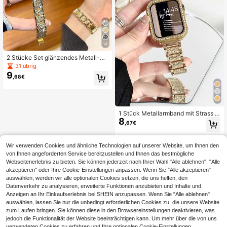
14
2 Stücke Set glänzendes Metall-Uh
renarmband und Gehäuse, kompati
31 übrig
bel mit Apple Watch Ultra 3 2 1, SE/
9
,68€
S10/S11/S9/S8/S7/S6/S5/S4/S3/S
2/S1, Gold 14mm schmales mit Stra
ss besetztes funkelndes Diamant-A
rmband, modischer Metall-Gold-Sc
hmuckstil für junge Frauen, und glä
1 Stück Metallarmband mit Strass u
nzendes Uhrenschutzgehäuse, hoc
8
nd 1 Stück Kristall PC Schutzhülle k
hwertiges Metallarmband-Set, kom
,67€
ompatibel mit 38/40/41/42/44/45/
patibel mit Apple Watch Armband fü
46/49mm Ultra2/Ultra/SE2/SE/11/1
r Damen, 38mm 40mm 41mm S10/1
0/9/8/7/6/5/4/3/2/1
1-42mm, 42mm 44mm 45mm 46m
Wir verwenden Cookies und ähnliche Technologien auf unserer Website, um Ihnen den
m 49mm, Abschlussball, Party, Som
von Ihnen angeforderten Service bereitzustellen und Ihnen das bestmögliche
merstrand-Aktivitäten, Alltag, Hoch
Webseitenerlebnis zu bieten. Sie können jederzeit nach Ihrer Wahl "Alle ablehnen", "Alle
zeit, Accessoires für Herren und Da
akzeptieren" oder Ihre Cookie-Einstellungen anpassen. Wenn Sie "Alle akzeptieren"
men, Geschenk für Freunde, Edelst
ahl-Schmuck für den Sommer
auswählen, werden wir alle optionalen Cookies setzen, die uns helfen, den
Datenverkehr zu analysieren, erweiterte Funktionen anzubieten und Inhalte und
Anzeigen an Ihr Einkaufserlebnis bei SHEIN anzupassen. Wenn Sie "Alle ablehnen"
auswählen, lassen Sie nur die unbedingt erforderlichen Cookies zu, die unsere Website
zum Laufen bringen. Sie können diese in den Browsereinstellungen deaktivieren, was
jedoch die Funktionalität der Website beeinträchtigen kann. Um mehr über die von uns
verwendeten Cookies zu erfahren und Ihre optionalen Cookie-Einstellungen