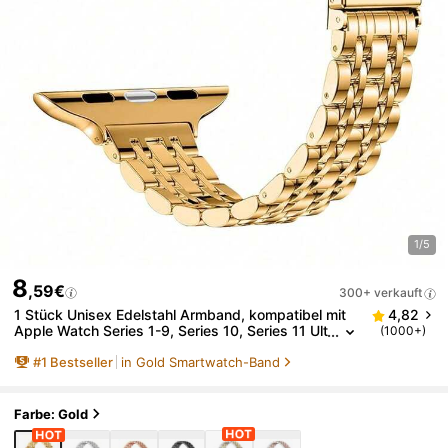
1/5
8
,59€
300+ verkauft
1 Stück Unisex Edelstahl Armband, kompatibel mit
4,82
Apple Watch Series 1-9, Series 10, Series 11 Ult
(1000+)
ra, Series 2 und SE, in Gold/Silber erhältlich, ink
#
1
Bestseller
in Gold Smartwatch-Band
l. Werkzeug für einfache Anpassung
Farbe: Gold