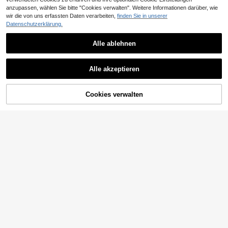
anzupassen, wählen Sie bitte "Cookies verwalten". Weitere Informationen darüber, wie
wir die von uns erfassten Daten verarbeiten,
finden Sie in unserer
Datenschutzerklärung.
Alle ablehnen
Alle akzeptieren
ZUM WARENKORB
Cookies verwalten
JETZT EINKAUFEN
HINZUFÜGEN