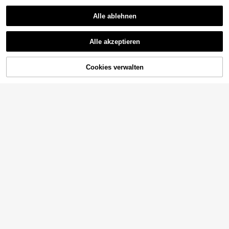
Alle ablehnen
Alle akzeptieren
Cookies verwalten
ZUM WARENKORB HINZUFÜGEN