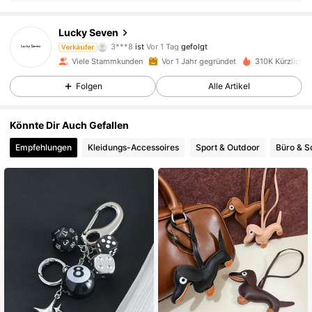
7.1K Follower
4,91
Lucky Seven
3***8
ist
Vor 1 Tag
gefolgt
n***t
ist am Durchsuchen
Verkäufer
7.1K Follower
4,91
Viele Stammkunden
Vor 1 Jahr gegründet
310K Kürzlich v
Folgen
Alle Artikel
7.1K Follower
4,91
Könnte Dir Auch Gefallen
Empfehlungen
Kleidungs-Accessoires
Sport & Outdoor
Büro & S
7.1K Follower
4,91
7.1K Follower
4,91
7.1K Follower
4,91
7.1K Follower
4,91