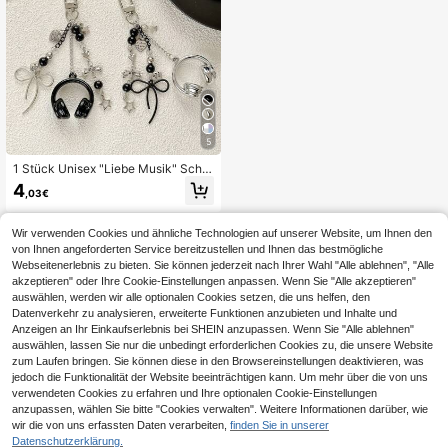
5
1 Stück Unisex "Liebe Musik" Schlü
sselanhänger, schwarz-weiß zweif
4
,03€
arbiger simulierter Kopfhörer-Herz-
Anhänger, vielseitiger Anhänger für
Handy, Rucksack, Musikfestival Ge
Wir verwenden Cookies und ähnliche Technologien auf unserer Website, um Ihnen den
schenktüte Anhänger Accessoires
von Ihnen angeforderten Service bereitzustellen und Ihnen das bestmögliche
Anhänger für Tasche Lehrergesche
Webseitenerlebnis zu bieten. Sie können jederzeit nach Ihrer Wahl "Alle ablehnen", "Alle
nke
akzeptieren" oder Ihre Cookie-Einstellungen anpassen. Wenn Sie "Alle akzeptieren"
auswählen, werden wir alle optionalen Cookies setzen, die uns helfen, den
Datenverkehr zu analysieren, erweiterte Funktionen anzubieten und Inhalte und
Anzeigen an Ihr Einkaufserlebnis bei SHEIN anzupassen. Wenn Sie "Alle ablehnen"
auswählen, lassen Sie nur die unbedingt erforderlichen Cookies zu, die unsere Website
zum Laufen bringen. Sie können diese in den Browsereinstellungen deaktivieren, was
jedoch die Funktionalität der Website beeinträchtigen kann. Um mehr über die von uns
verwendeten Cookies zu erfahren und Ihre optionalen Cookie-Einstellungen
anzupassen, wählen Sie bitte "Cookies verwalten". Weitere Informationen darüber, wie
wir die von uns erfassten Daten verarbeiten,
finden Sie in unserer
Datenschutzerklärung.