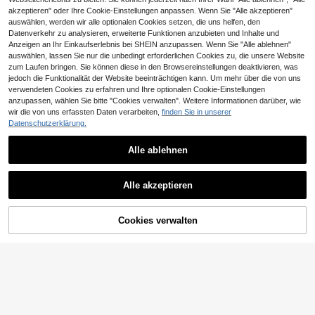
akzeptieren" oder Ihre Cookie-Einstellungen anpassen. Wenn Sie "Alle akzeptieren"
auswählen, werden wir alle optionalen Cookies setzen, die uns helfen, den
Datenverkehr zu analysieren, erweiterte Funktionen anzubieten und Inhalte und
Anzeigen an Ihr Einkaufserlebnis bei SHEIN anzupassen. Wenn Sie "Alle ablehnen"
auswählen, lassen Sie nur die unbedingt erforderlichen Cookies zu, die unsere Website
zum Laufen bringen. Sie können diese in den Browsereinstellungen deaktivieren, was
jedoch die Funktionalität der Website beeinträchtigen kann. Um mehr über die von uns
verwendeten Cookies zu erfahren und Ihre optionalen Cookie-Einstellungen
anzupassen, wählen Sie bitte "Cookies verwalten". Weitere Informationen darüber, wie
wir die von uns erfassten Daten verarbeiten,
finden Sie in unserer
Datenschutzerklärung.
Alle ablehnen
1 Stück Damen Kunstfell Schal, mo
MO666TA
Alle akzeptieren
discher vielseitiger warmer Schal fü
5 übrig
1 Stück Vintage Blumen Jacquard
r den täglichen Gebrauch, Herbst/W
11
16
Muster Boho Poncho Schal für Dam
,58€
,58€
inter
en, warmer Lässig Reise Schal für H
Cookies verwalten
ZUM WARENKORB HINZUFÜGEN
erbst/Winter zum Anziehen