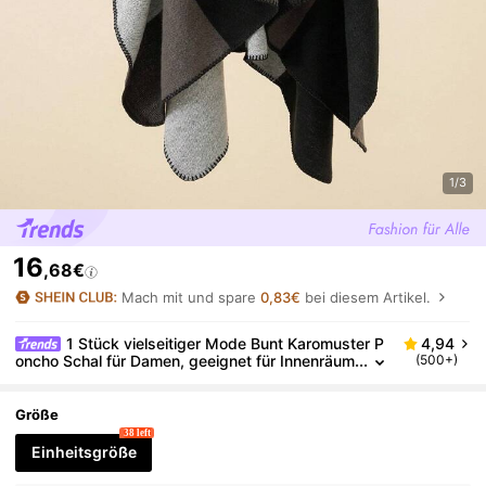
1/3
16
,68€
Mach mit und spare
0,83€
bei diesem Artikel.
1 Stück vielseitiger Mode Bunt Karomuster P
4,94
oncho Schal für Damen, geeignet für Innenräum
(500+)
e mit Klimaanlage und für den Außenbereich
Größe
38 left
Einheitsgröße