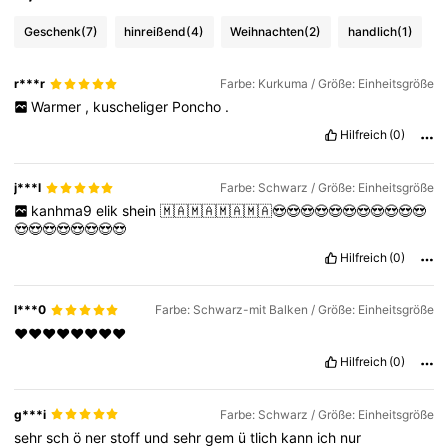
Geschenk
(7)
hinreißend
(4)
Weihnachten
(2)
handlich
(1)
r***r
Farbe: Kurkuma / Größe: Einheitsgröße
Warmer
,
kuscheliger
Poncho
.
Hilfreich
(0)
j***l
Farbe: Schwarz / Größe: Einheitsgröße
kanhma9
elik
shein
🇲🇦🇲🇦🇲🇦🇲🇦😍😍😍😍😍😍😍😍😍😍😍
😍😍😍😍😍😍😍😍
Hilfreich
(0)
l***0
Farbe: Schwarz-mit Balken / Größe: Einheitsgröße
❤️❤️❤️❤️❤️❤️❤️❤️
Hilfreich
(0)
g***i
Farbe: Schwarz / Größe: Einheitsgröße
sehr
sch
ö
ner
stoff
und
sehr
gem
ü
tlich
kann
ich
nur