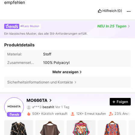
empfehlen
Hilfreich
(0)
NEU
In 25 Tagen
#Karo Muster
Ein klassisches Muster, das alle Stil-Anforderungen erfüllt.
Produktdetails
Material:
Stoff
Zusammensetzung:
100% Polyacryl
Mehr anzeigen
Sicherheitsinformationen und Kontakte
MO666TA
Folgen
7.2K Follower
4,90
a***3
bezahlt
Vor 1 Tag
m***9
ist
Vor 3 Stunden
gefolgt
50K+ Kürzlich verkauft
12K+ Erneut kaufen
23% Anstieg 
7.2K Follower
4,90