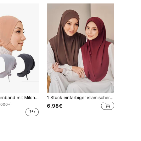
Elastisches Stirnband mit Milchseide Halswärmer und versteckter Haarspange, Mütze in Mehrfarbig, Schlafhaube, Turban
1 Stück einfarbiger islamischer Hidschab-Schal, Hidschab-Kopftücher für Frauen, lange Schals Kopftuch für Abaya-Frauen
1000+)
6,98€