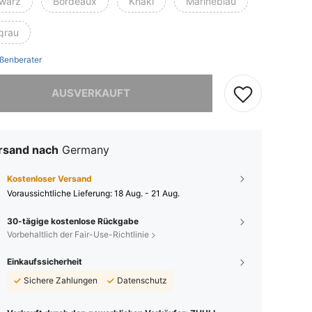
warz
Bordeaux
Khaki
Marineblau
grau
ßenberater
ieses Produkt ist ausverkauft.
AUSVERKAUFT
rsand nach
Germany
Kostenloser Versand
Voraussichtliche Lieferung:
18 Aug. - 21 Aug.
30-tägige kostenlose Rückgabe
Vorbehaltlich der Fair-Use-Richtlinie
Einkaufssicherheit
Sichere Zahlungen
Datenschutz