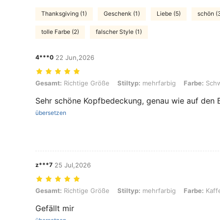
Thanksgiving (1)
Geschenk (1)
Liebe (5)
schön (
tolle Farbe (2)
falscher Style (1)
4***0
22 Jun,2026
Gesamt: Richtige Größe, Stiltyp: mehrfarbig, Farbe: Schwarz/Weinro
Gesamt:
Richtige Größe
Stiltyp:
mehrfarbig
Farbe:
Schw
Sehr schöne Kopfbedeckung, genau wie auf den Bil
übersetzen
z***7
25 Jul,2026
Gesamt: Richtige Größe, Stiltyp: mehrfarbig, Farbe: Kaffee
Gesamt:
Richtige Größe
Stiltyp:
mehrfarbig
Farbe:
Kaff
Gefällt mir