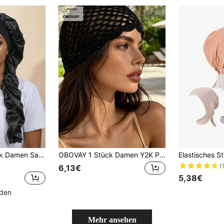
CONFLASS 1 Stück Damen Satin Schleife Lange Zopf Schlafmütze, verstellbare Druckknopf Schlafmütze, geeignet für lockiges Haar, seidiges antistatisches Nacht-Haarband, Schlafmütze zur Haarpflege
OBOVAY 1 Stück Damen Y2K Pailletten handgefertigte Cut Out Strickmütze, modische Spitzen-Beanie, geeignet für tägliche Straßenmode, Urlaub, Boho-Stil, Fotografie
(
6,13€
5,38€
nden
Mehr ansehen