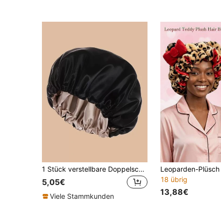
1 Stück verstellbare Doppelschicht Satin Schlafmütze, hergestellt aus glatter Satin-Qualität, praktisches Design mit Gummiband und Zugband, antistatisch und atmungsaktiv, geeignet zum Schlafen, für den SPA-Bereich und zum Tragen während des Ramadan, in Schwarz erhältlich
18 übrig
5,05€
13,88€
Viele Stammkunden