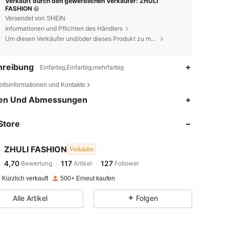
Verkauft durch den gewerblichen Verkäufer: ZHULI
FASHION
Versendet von SHEIN
Informationen und Pflichten des Händlers
Um diesen Verkäufer und/oder dieses Produkt zu melden
hreibung
Einfarbig,Einfarbig,mehrfarbig
eitsinformationen und Kontakte
4,70
117
127
en Und Abmessungen
Store
4,70
117
127
ZHULI FASHION
Verkäufer
4,70
117
127
Bewertung
Artikel
Follower
t***3
bezahlt
Vor 1 Tag
Kürzlich verkauft
500+ Erneut kaufen
4,70
117
127
Alle Artikel
Folgen
4,70
117
127