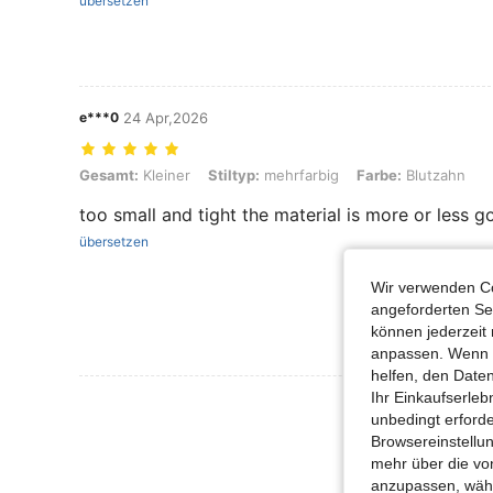
übersetzen
e***0
24 Apr,2026
Gesamt: Kleiner, Stiltyp: mehrfarbig, Farbe: Blutzahn
Gesamt:
Kleiner
Stiltyp:
mehrfarbig
Farbe:
Blutzahn
too small and tight the material is more or less 
übersetzen
Wir verwenden Co
angeforderten Ser
können jederzeit 
anpassen. Wenn Si
helfen, den Date
Ihr Einkaufserle
Mehr Bewertung
unbedingt erford
Browsereinstellun
mehr über die vo
anzupassen, wähle