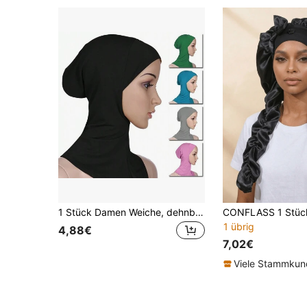
1 Stück Damen Weiche, dehnbare Turban Kappe Islamischer Schal Halstuch Stirnband Haube Turban Schlafhaube
1 übrig
4,88€
7,02€
Viele Stammku