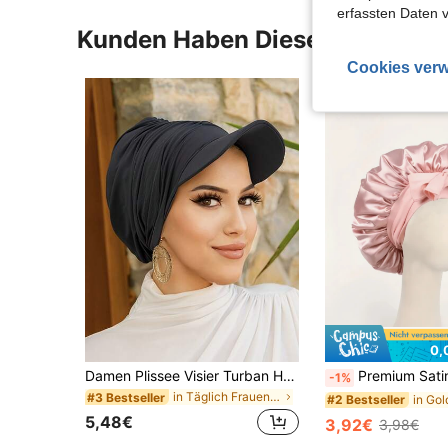
erfassten Daten 
Kunden Haben Diese Artikel A
Cookies verw
0,
Damen Plissee Visier Turban Hut, elastische atmungsaktive Muslim Hijab Kappe, einfarbiger Sonnenschutz Kopfwickel für tägliche Outdoor-Sportarten
Premium Satin-Seiden-Schlafmütze, weiche, leichte und atmungsaktive Haube für lockiges, gefloc
-1%
in Täglich Frauen Hüte
#3 Bestseller
#2 Bestseller
5,48€
3,92€
3,98€