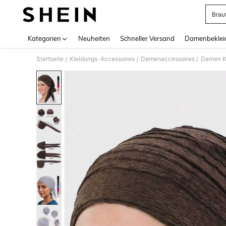
Brau
Use up 
Kategorien
Neuheiten
Schneller Versand
Damenbeklei
Startseite
Kleidungs-Accessoires
Damenaccessoires
Damen K
/
/
/