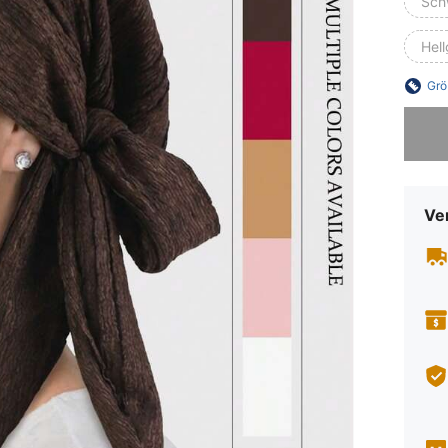
Sch
Hell
Grö
Sorry, d
Ve