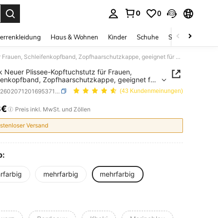
0
0
ess Enter to select.
errenkleidung
Haus & Wohnen
Kinder
Schuhe
Schmuck & Acces
1 Stück Neuer Plissee-Kopftuchstutz für Frauen, Schleifenkopfband, Zopfhaarschutzkappe, geeignet für den täglichen Gebrauch, Sommer, Strand, Urlaub, Reisen
k Neuer Plissee-Kopftuchstutz für Frauen,
fenkopfband, Zopfhaarschutzkappe, geeignet für
glichen Gebrauch, Sommer, Strand, Urlaub, Reisen
SKU: sc260207120169537121784
(43 Kundenmeinungen)
8€
ICE AND AVAILABILITY
Preis inkl. MwSt. und Zöllen
stenloser Versand
p:
rfarbig
mehrfarbig
mehrfarbig
e