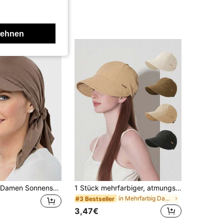
lehnen
1 Stück/1 Set Damen Sonnenschutz Schal Hut, Bindekappe Baseball Cap, Schleifen Sonnenhut, geeignet für den täglichen Gebrauch, Strand, Reisen
1 Stück mehrfarbiger, atmungsaktiver Sonnenhut, modische multifunktionale Baseballkappe mit Maskendesign, weich und faltbar, geeignet für Outdoor-Aktivitäten und tägliches Tragen, Damen-Hut, Unisex, Urlaubsgeschenk, Herren-Hut, UV-Schutz
in Mehrfarbig Damen Masken & Visiermütze
#3 Bestseller
3,47€