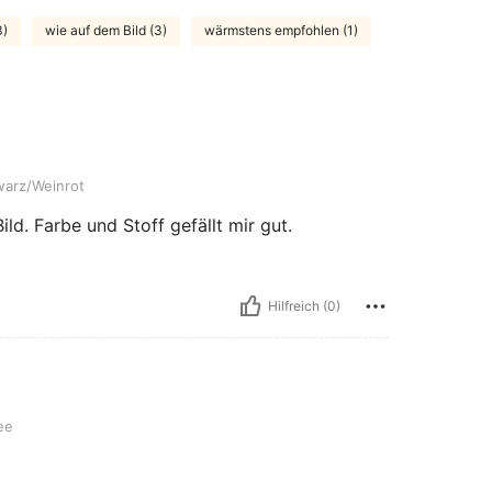
3)
wie auf dem Bild (3)
wärmstens empfohlen (1)
t
arz/Weinrot
d. Farbe und Stoff gefällt mir gut.
Hilfreich (0)
ee