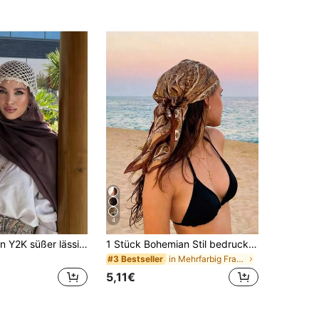
4
1 Stück Damen Y2K süßer lässiger Stil Mode Kontrastfarbe Pailletten glänzend Cut Out atmungsaktiv handgefertigte gestrickte Mütze, geeignet für Ausflüge, Fotografie, Alltag
1 Stück Bohemian Stil bedrucktes Bandana, klassisches Kopftuch für Outdoor-Reisen, Haarband Haarschmuck für Frauen, Sommer, Strand, Hut, Urlaub, Festival
in Mehrfarbig Frauen Haarhauben
#3 Bestseller
5,11€