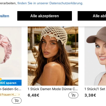
verarbeiten,
finden Sie in unserer Datenschutzerklärung.
uch Angeschaut
alten
Alle akzeptieren
Alle ab
06€ sparen
htenes Haar, Dreadlocks und langes Haar, Anti-Frizz für Schlaf, Zuhause und Reisen.
1 Stück Damen Mode Dünne Cut Out Perlenanhänger Kleine Pailletten Handgefertigte Gestrickte Mütze, Geeignet für Bohemian Stil Strandausflüge und Alltag Outfit
in Gold Frauen Haarhauben
6,48€
3,38€