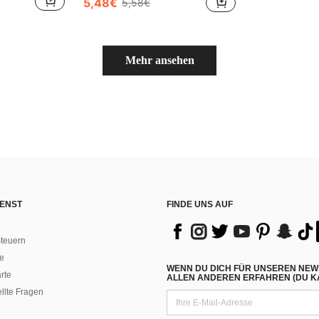
5,48€
5,58€
Mehr ansehen
ENST
FINDE UNS AUF
teuern
e
WENN DU DICH FÜR UNSEREN NEW
rte
ALLEN ANDEREN ERFAHREN (DU KA
ellte Fragen