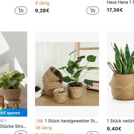
8 übrig
17,36€
9,28€
16€ sparen
1 Stück handgewebter Strohblumentopf, Flechtkorb Pflanztopf-Abdeckung für Wohnzimmer Dekoration, hergestellt aus Seegrasseilen
ANC
-1%
Pflanzenbehälter für Zuhause + Neu 4 Stücke Strohkörbe
36 übrig
9,40€