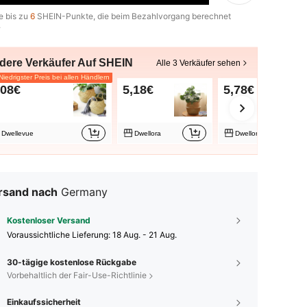
e bis zu
6
SHEIN-Punkte, die beim Bezahlvorgang berechnet
.
dere Verkäufer Auf SHEIN
Alle 3 Verkäufer sehen
iedrigster Preis bei allen Händlern
,08€
5,18€
5,78€
Dwellevue
Dwellora
Dwellora
rsand nach
Germany
Kostenloser Versand
Voraussichtliche Lieferung:
18 Aug. - 21 Aug.
30-tägige kostenlose Rückgabe
Vorbehaltlich der Fair-Use-Richtlinie
Einkaufssicherheit