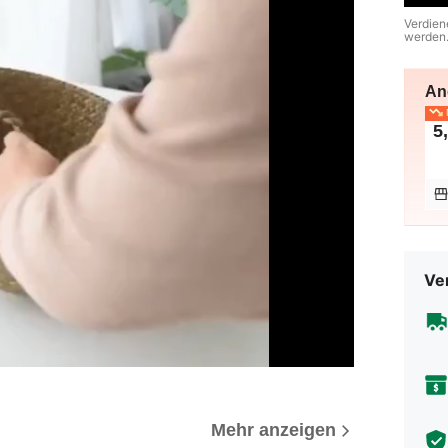
Verdien
werden
An
N
5
Ve
Mehr anzeigen