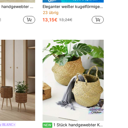
1 Stück große handgewebter Strohkorb Pflanzgefäß mit weißen Quasten, natürlicher Seegras faltbarer Aufbewahrungskorb, vielseitig einsetzbar als Blumen- & Pflanzentopf, Gartenpflanzgefäß, Innen-/Außendekoration für Tisch, Fensterbank, Boden
Eleganter weißer kugelförmiger witterungsbeständiger Kunststofftopf - für den Innen- und Außenbereich, geeignet für künstliche Pflanzen, Sukkulenten, Farne, ideal für Wohnzimmer, Büro, Mall, Garten, Balkon, Feiertagsparty, Einweihungsfeier Dekoration, leicht zu reinigen, leicht, perfektes Geschenk für Pflanzenfans, ideal für Weihnachten, Muttertag, Erntedankfest (Pflanzen nicht enthalten)
23 übrig
13,15€
€
13,24€
1 Stück handgewebter Korb aus natürlichem Weidenkorb mit verstärktem Rahmen und wasserdichter Auskleidung, rund, Mehrzweck-Aufbewahrung für Topfpflanzen, Wohnzimmer, Decke, Landhausstil, Regal, Boho-Pflanzenständer, rustikale Heimdekoration, Veranda-Akzent, Frühling, Sommer, Herbst, Winter
by BLANC
NEW