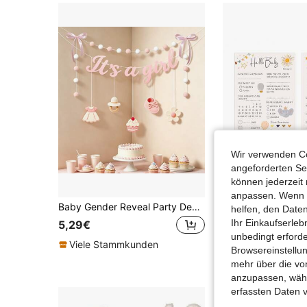
Wir verwenden Co
angeforderten Ser
können jederzeit 
anpassen. Wenn Si
Baby Gender Reveal Party Dekorationen - Hängende Fahnen, Banner, Hintergründe für Baby-Shower, Taufe, Willkommensparty
helfen, den Date
#9 Bestseller
Ihr Einkaufserle
5,29€
unbedingt erford
4,28€
Viele Stammkunden
Browsereinstellun
Vor 1 Jahr gegr
mehr über die vo
anzupassen, wähle
erfassten Daten 