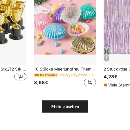
4
30 Stk./24 Stk./18 Stk./12 Stk./6 Stk./3 Stk./1 StückMini vergoldete Kunststofftrophäe, elegantes goldfarbenes Kunststofftrophäen-Set, kleine Sieger-Trophäe mit schwarzem Sockel, perfekt für Wettbewerbe, Kostümpartys und Feiern.
10 Stücke Meerjungfrau Thema Mini Muschel Süßigkeitenboxen, Kunststoff Mini Muschel Geschenkboxen, geeignet für Unterwasser Themen Geburtstags Party, Baby Shower, Schmuckaufbewahrung, Hochzeit Süßigkeitenboxen, Hochzeit, Baby Shower Dekoration, Brautparty, Geburtstags Dekoration, Baby Shower Gastgeschenke, Muttertag, Kinderzimmer Dekoration, Weihnachten (Kunststoffmaterial, vor dem Versand zusammengebaut, kann während des Transports durch Kompression oder Kollision beschädigt werden, bitte vorsichtig sein, wenn Sie sich Sorgen machen)
in Polyvinylchlorid Babyparty-Zubehör
#6 Bestseller
4,28€
3,68€
Viele Sta
Mehr ansehen