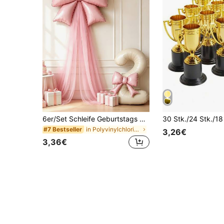
6er/Set Schleife Geburtstags Hintergrund Dekoration Ballon Set, enthält 32-Zoll Creme Weiß Zahlen Folienballons 0-9, Hellrosa Schleifenballons mit rosa Tüll
in Polyvinylchlorid Babyparty-Zubehör
#7 Bestseller
3,26€
3,36€