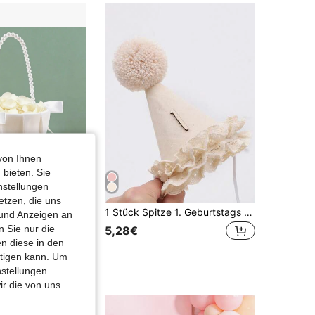
4,91
347
2.9K
von Ihnen
 bieten. Sie
nstellungen
etzen, die uns
OBOVAY 1 Stück Blumenmädchen-Korb/100 Stück Blütenblätter - Satin Blumenkorb, geeignet für Hochzeitszeremonie, Babyparty, Hochzeitsdekoration, Zeremonie, Brautparty
1 Stück Spitze 1. Geburtstags Hut - Süße 1. Geburtstags Spitze Blumenkrone Prinzessin Party Tiara, 6 Monate bis 2 Jahre Geburtstags Party Foto Requisiten, Blumen Party Zubehör
 und Anzeigen an
 Sie nur die
5,28€
n diese in den
htigen kann. Um
nstellungen
ir die von uns