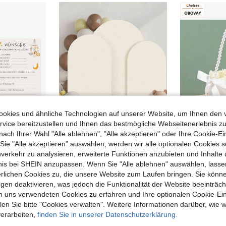
okies und ähnliche Technologien auf unserer Website, um Ihnen den 
vice bereitzustellen und Ihnen das bestmögliche Webseitenerlebnis zu
nach Ihrer Wahl "Alle ablehnen", "Alle akzeptieren" oder Ihre Cookie-Ei
17
e "Alle akzeptieren" auswählen, werden wir alle optionalen Cookies s
10/20/30/40/50/60/80/100 Stücke Geschlechts-Enthüllungs-Baby-Shower Ratespiel Karten, deutsche Sprache, Baby-Shower Party
1 Stück Elfenbeinweißer Bogen Hintergrund, Babyparty Hintergrund, doppelseitiger elastisch beschichteter Stoff Bogen Hintergrund, Gender Reveal Party Zubehör Bogen Abdeckung, Themenparty Fotohintergrund, Geburtstagsparty, mehrere Größen erhältlich, Babyparty Bogenrahmen Dekoration, Neugeborenen Hintergrund Dekoration Stoff, Event Fotohintergrund Dekoration, Babyparty Geschenk, Gender Reveal Dekoration, Party Fotohintergrund, Partygeschenk (Nur Hintergrund, Rahmen nicht enthalten), Schulanfang, Halloween, Weihnachten, Neujahrsdekoration
nverkehr zu analysieren, erweiterte Funktionen anzubieten und Inhalte
in Babyparty Babyparty-Zubehör
in zurück zur Schule Babyparty-Zubehör
#2 Bestseller
bnis bei SHEIN anzupassen. Wenn Sie "Alle ablehnen" auswählen, lassen
3,76€
erlichen Cookies zu, die unsere Website zum Laufen bringen. Sie könne
6,22€
gen deaktivieren, was jedoch die Funktionalität der Website beeinträc
ündet
n uns verwendeten Cookies zu erfahren und Ihre optionalen Cookie-Ei
n Sie bitte "Cookies verwalten". Weitere Informationen darüber, wie w
verarbeiten,
finden Sie in unserer Datenschutzerklärung.