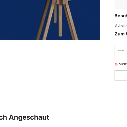
Besc
Sicherh
Zum 
Viel
uch Angeschaut