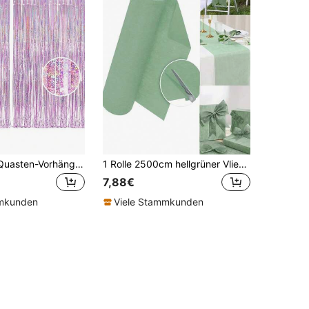
2 Stück rosa Quasten-Vorhänge, Mädchengeburtstag, Brautparty, Junggesellinnenabschied Zubehör Dekoration, Babyparty Feiertag Fotohintergrund
1 Rolle 2500cm hellgrüner Vliesstoff Tischläufer, kann für einmalige Tischdecke, Geschenkverpackung, DIY Blumenstrauß Dekoration, Stuhldekor, Einweg-Tischset, Hochzeit, Babyparty, 1. Geburtstag Dekoration, Heimdekoration, Küchendekoration, Tischdekor verwendet werden
7,88€
mmkunden
Viele Stammkunden