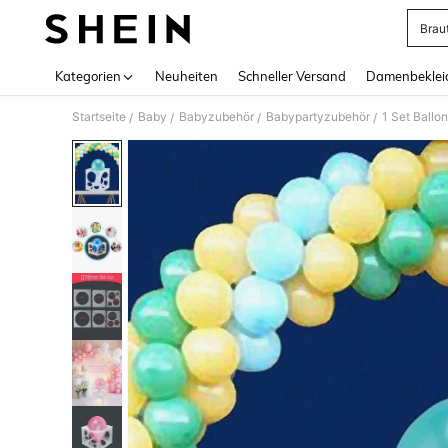
Brau
Use up 
Kategorien
Neuheiten
Schneller Versand
Damenbeklei
Startseite
Baby
Babyzubehör
Babypartyzubehör
1 Set Ballo
/
/
/
/