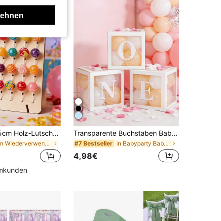
lehnen
1 Stück 26*35cm Holz-Lutscher-Ständer, wiederverwendbar, geeignet für Baby-Shower, Süßigkeiten/Dessert-Präsentation, 1. Geburtstags-Party Dekoration, Donut-Präsentation Zuhause, Party-Speisen-Serviertablett, Lutscher-Ständer, Gender-Enthüllungs-Party Dekoration, Braut-/Baby-Shower Tischdekoration, Baby-Shower Geschenk, Gender-Enthüllungs-Party Zubehör, Party-Dessert-Tisch, Baby-Shower Dekoration
Transparente Buchstaben Baby Dusche Box Geburtstag Hochzeit Individuelle Name Ballon Box, Geburtstags Party Dekorationen, Geschlechts Enthüllung, Große Transparente Box, Geburtstags Dekorationen Hintergrund, Dekorationen für Feiertags Party Dekorationen, Heim Dekoration, Kamin Dekoration, Baby Dusche Boxen, Hintergrund Fotografie Requisiten
in Wiederverwendbar Babyparty-Zubehör
in Babyparty Babyparty-Zubehör
#7 Bestseller
4,98€
mmkunden