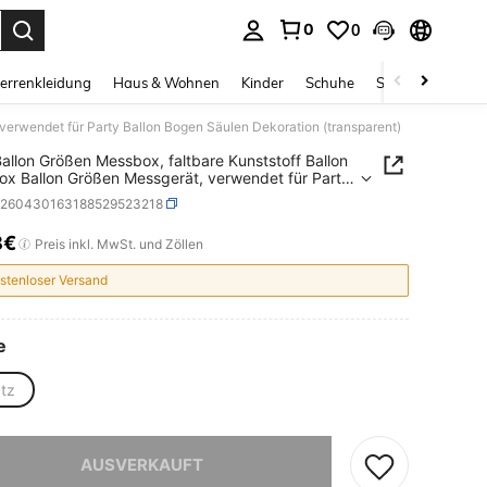
0
0
ess Enter to select.
errenkleidung
Haus & Wohnen
Kinder
Schuhe
Schmuck & Acces
verwendet für Party Ballon Bogen Säulen Dekoration (transparent)
Ballon Größen Messbox, faltbare Kunststoff Ballon
x Ballon Größen Messgerät, verwendet für Party
 Bogen Säulen Dekoration (transparent)
a260430163188529523218
8€
ICE AND AVAILABILITY
Preis inkl. MwSt. und Zöllen
stenloser Versand
e
atz
ieses Produkt ist ausverkauft.
AUSVERKAUFT