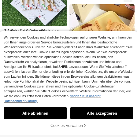
2 Stück/Set Sommer Hawaii Frucht
sicht und bunten Blumen, inklusive
Taschen, Schlüssel als Geschenk f
Schlüsselband ID Kartenhalter (Kart
4
4
Dankeskarten zum Umarmen, geeig
,74€
,68€
ür Mutter, Vater, Abschluss und Leh
e + Schlüsselband) - Erdbeere, Ana
net für alle, die Dankbarkeit und We
rer
nas, Avocado, Zitrone, Kiwi, Wasser
rtschätzung ausdrücken möchten.
melone Muster, geeignet für alle Ja
Universelle kleine Geschenke, anw
hreszeiten, kann als Arbeits-ID, Sch
endbar für Feiertage, Dankesgesch
ul-Grundausstattung, Lehrer Schüle
enke, Klassenzimmer-Schlüsselanh
r Geschenk, Auto Zubehör, süßer G
7 Stücke/14 Stücke süße kleine Pf
änger, Thanksgiving, Schulanfang,
othic Y2K Taschenanhänger, Auto
erde Schlüsselanhänger mit inspirie
33 übrig
Abschluss, Muttertag, Vatertag, Leh
Wir verwenden Cookies und ähnliche Technologien auf unserer Website, um Ihnen den
Dekoration, Taschenbehang, Autos
renden "Pocket Hug" Karten, aus G
rertag, Ruhestand, Weihnachten un
4
von Ihnen angeforderten Service bereitzustellen und Ihnen das bestmögliche
chmuck, kreatives Geschenk für Fr
oldaluminium-Legierung gefertigt, i
,92€
d andere Anlässe
eunde und Schwestern verwendet
Webseitenerlebnis zu bieten. Sie können jederzeit nach Ihrer Wahl "Alle ablehnen", "Alle
deal für Tierliebhaber und Freunde.
werden
Tolles Geschenk für Geburtstag, Ho
akzeptieren" oder Ihre Cookie-Einstellungen anpassen. Wenn Sie "Alle akzeptieren"
chzeit, Valentinstag, Ostern, Mutter
auswählen, werden wir alle optionalen Cookies setzen, die uns helfen, den
tag und Vatertag für Mutter, Vater, A
Datenverkehr zu analysieren, erweiterte Funktionen anzubieten und Inhalte und
bschluss und Lehrer
Anzeigen an Ihr Einkaufserlebnis bei SHEIN anzupassen. Wenn Sie "Alle ablehnen"
auswählen, lassen Sie nur die unbedingt erforderlichen Cookies zu, die unsere Website
1 Stück Süße Plüsch Fisch-förmige
zum Laufen bringen. Sie können diese in den Browsereinstellungen deaktivieren, was
Münztasche für Frauen, Mini Reißv
3
,74€
jedoch die Funktionalität der Website beeinträchtigen kann. Um mehr über die von uns
erschluss Geldbörse mit Schlüssela
nhänger, Taschenbaumler Schlüsse
verwendeten Cookies zu erfahren und Ihre optionalen Cookie-Einstellungen
lanhänger, Rucksack Schlüsselanh
anzupassen, wählen Sie bitte "Cookies verwalten". Weitere Informationen darüber, wie
änger Accessoire, ideales Geschen
wir die von uns erfassten Daten verarbeiten,
finden Sie in unserer
k für beste Freundin oder Freundin,
Datenschutzerklärung.
Ähnliche vorrätige Artikel anzeigen
Alle ansehen
Autoaccessoires, Taschenbaumler,
1 Stück Leoparden-Muster ID-Kart
1 Stück karierter sitzender Bär Schl
Schule, Goth, Y2K Taschenbaumle
enhalter mit abnehmbarem Metallv
üsselanhänger, schwarzer Taschen
18 übrig
r, Autoaccessoires, Geschenkideen
4
Alle ablehnen
Alle akzeptieren
Sorry, dieses Produkt ist ausverkauft.
,24€
erschluss-Schlüsselband, ideal für
baumler Geschenke für Mutter, Vate
für Schwester, Lehrer
5
Frauen, Lehrer, Studenten und Ange
r, Abschluss und Lehrer
,18€
stellte, stilvoller brauner Leoparden
Cookies verwalten
AUSVERKAUFT
-Muster Auto-Accessoire Taschena
nhänger, Rucksack-Accessoire für
0,08€ sparen
Schule, Buchstabe, süßes Gothic Y