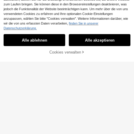
zum Laufen bringen. Sie können diese in den Browsereinstellungen deaktivieren, was
jedoch die Funktionalität der Website beeinträchtigen kann. Um mehr über die von uns
verwendeten Cookies zu erfahren und Ihre optionalen Cookie-Einstellungen
anzupassen, wählen Sie bitte "Cookies verwalten". Weitere Informationen darüber, wie
wir die von uns erfassten Daten verarbeiten,
finden Sie in unserer
Datenschutzerklärung.
Alle ablehnen
Alle akzeptieren
ZUM WARENKORB
Cookies verwalten
JETZT EINKAUFEN
HINZUFÜGEN