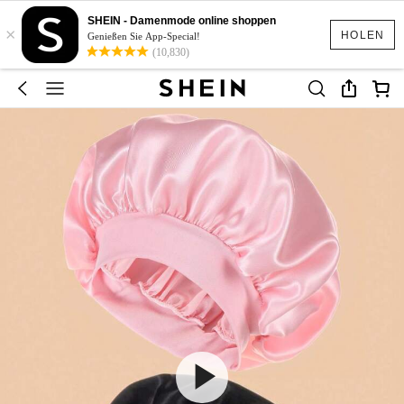
SHEIN - Damenmode online shoppen
×
HOLEN
Genießen Sie App-Special!
(10,830)