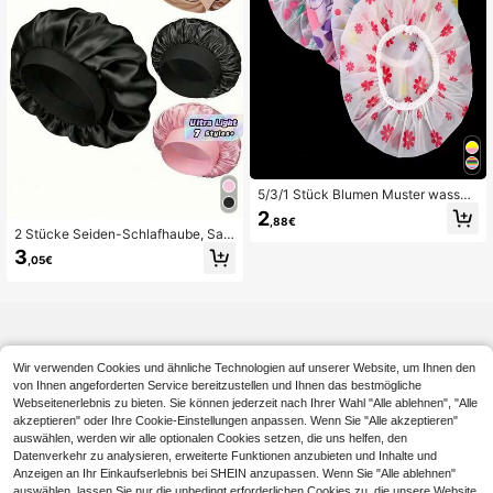
5/3/1 Stück Blumen Muster wasser
dichte Bade-Kappen, elastische wi
2
,88€
ederverwendbare Duschkappen für
2 Stücke Seiden-Schlafhaube, Sati
Badezimmer, Baden und Duschen H
n-Schlafhauben, weicher elastisch
3
eim Badezimmer Dekoration Herbst
,05€
er Bund Seiden-Schlafkappe, Seide
Dekoration Schulanfang
n-Haarwickel für lockiges Haar (Sc
hwarz Gold) Heim-Badezimmer-De
koration Sommer-Schlafhaube, Sch
lafhaube, Seiden-Schlafhaube, Sch
lafhaube, Seiden-Schlafhaube
Wir verwenden Cookies und ähnliche Technologien auf unserer Website, um Ihnen den
von Ihnen angeforderten Service bereitzustellen und Ihnen das bestmögliche
Webseitenerlebnis zu bieten. Sie können jederzeit nach Ihrer Wahl "Alle ablehnen", "Alle
akzeptieren" oder Ihre Cookie-Einstellungen anpassen. Wenn Sie "Alle akzeptieren"
auswählen, werden wir alle optionalen Cookies setzen, die uns helfen, den
Datenverkehr zu analysieren, erweiterte Funktionen anzubieten und Inhalte und
Anzeigen an Ihr Einkaufserlebnis bei SHEIN anzupassen. Wenn Sie "Alle ablehnen"
auswählen, lassen Sie nur die unbedingt erforderlichen Cookies zu, die unsere Website