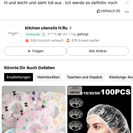
hl
und
leicht
und
sieht
toll
aus
.
Ich
werde
es
definitiv
noch
einmal
in
den
Farben
von
Mam
á
s
bestellen
.
Ich
bin
begeistert
Hilfreich
(5)
.
264 Follower
4,74
kitchen utensils H.Ru
4***5
ist
Vor 1 Tag
gefolgt
a***i
ist am Durchsuchen
Verkäufer
264 Follower
4,74
60K Kürzlich verkauft
878 Erneut kaufen
Folgen
Alle Artikel
264 Follower
4,74
Könnte Dir Auch Gefallen
Empfehlungen
Heimtextilien
Taschen und Gepäck
Kleidungs-Ac
264 Follower
4,74
264 Follower
4,74
264 Follower
4,74