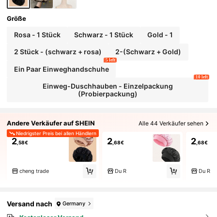
Größe
Rosa - 1 Stück
Schwarz - 1 Stück
Gold - 1
2 Stück - (schwarz + rosa)
2-(Schwarz + Gold)
5 left
Ein Paar Einweghandschuhe
10 left
Einweg-Duschhauben - Einzelpackung
(Probierpackung)
Andere Verkäufer auf SHEIN
Alle 44 Verkäufer sehen
Niedrigster Preis bei allen Händlern
2
2
2
,58€
,68€
,68€
cheng trade
Du R
Du R
Versand nach
Germany