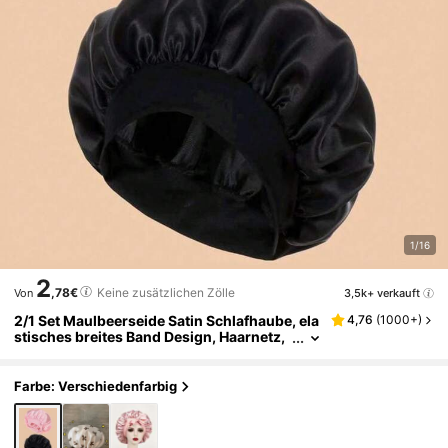
1/16
2
,78€
Keine zusätzlichen Zölle
3,5k+ verkauft
Von
2/1 Set Maulbeerseide Satin Schlafhaube, ela
4,76
(
1000+
)
stisches breites Band Design, Haarnetz,
Nachtmütze, Maulbeerseide Material, we
ich und bequem, Anti-Frizz, geeignet zum Ba
den, Make-up, Verbesserung der Schlafquali
Farbe: Verschiedenfarbig
tät, Badezimmerzubehör, Satinhaube, Hut, D
uschhaube