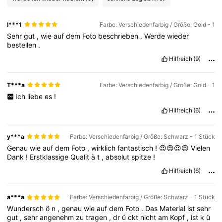
l***1
Farbe: Verschiedenfarbig / Größe: Gold - 1
Sehr
gut
,
wie
auf
dem
Foto
beschrieben
.
Werde
wieder
bestellen
.
Hilfreich
(9)
T***a
Farbe: Verschiedenfarbig / Größe: Gold - 1
Ich
liebe
es
!
Hilfreich
(6)
y***a
Farbe: Verschiedenfarbig / Größe: Schwarz - 1 Stück
Genau
wie
auf
dem
Foto
,
wirklich
fantastisch
!
😍😍😍😍
Vielen
Dank
!
Erstklassige
Qualit
ä
t
,
absolut
spitze
!
Hilfreich
(6)
a***a
Farbe: Verschiedenfarbig / Größe: Schwarz - 1 Stück
Wundersch
ö
n
,
genau
wie
auf
dem
Foto
.
Das
Material
ist
sehr
gut
,
sehr
angenehm
zu
tragen
,
dr
ü
ckt
nicht
am
Kopf
,
ist
k
ü