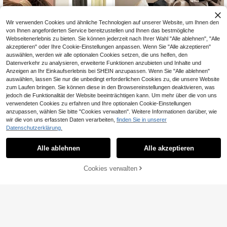
Wir verwenden Cookies und ähnliche Technologien auf unserer Website, um Ihnen den
von Ihnen angeforderten Service bereitzustellen und Ihnen das bestmögliche
Webseitenerlebnis zu bieten. Sie können jederzeit nach Ihrer Wahl "Alle ablehnen", "Alle
akzeptieren" oder Ihre Cookie-Einstellungen anpassen. Wenn Sie "Alle akzeptieren"
auswählen, werden wir alle optionalen Cookies setzen, die uns helfen, den
Datenverkehr zu analysieren, erweiterte Funktionen anzubieten und Inhalte und
Anzeigen an Ihr Einkaufserlebnis bei SHEIN anzupassen. Wenn Sie "Alle ablehnen"
8
auswählen, lassen Sie nur die unbedingt erforderlichen Cookies zu, die unsere Website
zum Laufen bringen. Sie können diese in den Browsereinstellungen deaktivieren, was
5er Set Satin Scrunchies in Schwar
jedoch die Funktionalität der Website beeinträchtigen kann. Um mehr über die von uns
z und Braun, 3,35 Zoll, Haargummi
#1 Bestseller
in Minimalistisches Streetwear-Thema Damen Haarsch
verwendeten Cookies zu erfahren und Ihre optionalen Cookie-Einstellungen
s, Pferdeschwanz, Haargummis, Ha
4
anzupassen, wählen Sie bitte "Cookies verwalten". Weitere Informationen darüber, wie
araccessoires, für den täglichen Ge
,06€
wir die von uns erfassten Daten verarbeiten,
finden Sie in unserer
brauch, Clean Girl Ästhetik
Datenschutzerklärung.
10/5/1 Stück hochelastische extra b
reite nahtlose Haargummis, modisc
3
Alle ablehnen
Alle akzeptieren
,73€
h & elegant - Haargummis, die das
Haar nicht beschädigen, geeignet f
ür Frauen zum Binden eines hohen
Cookies verwalten
ZUM WARENKORB HINZUFÜGEN
Pferdeschwanzes, für Reisen, Gebu
rtstage