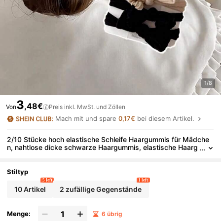
1/8
3
,48€
Von
Preis inkl. MwSt. und Zöllen
Mach mit und spare
0,17€
bei diesem Artikel.
2/10 Stücke hoch elastische Schleife Haargummis für Mädche
n, nahtlose dicke schwarze Haargummis, elastische Haarg
ummis, Haargummis, Haarseile, Kopfaccessoires
Stiltyp
5 left
1 left
10 Artikel
2 zufällige Gegenstände
Menge:
6 übrig