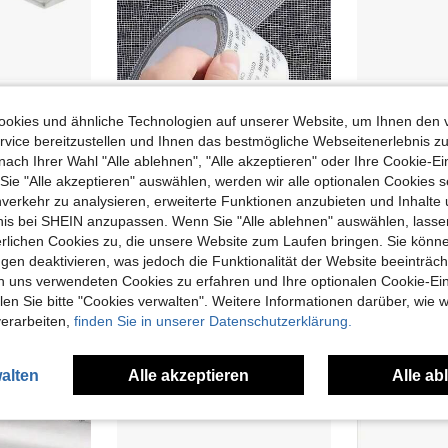
uminium Windows ToniTec Reproduction-
Bildschirm Reparaturband, wasserdichtes selbstklebendes Bildschirm Reparaturband, Mückenschutz Reparaturband, Bildschirm Reparaturflicken, selbstklebender Tür- und Fenster-Leck Reparaturflicken, starkes Klebeband zur Reparatur, langanhaltend und einfach zu reparieren - Mückenschutz verhindert das Eindringen von Insekten, wird zur Reparatur von Löchern oder Rissen in Bildschirmen und Türen verwendet
35 übrig
5 übrig
okies und ähnliche Technologien auf unserer Website, um Ihnen den 
3,68€
36,46€
vice bereitzustellen und Ihnen das bestmögliche Webseitenerlebnis zu
nach Ihrer Wahl "Alle ablehnen", "Alle akzeptieren" oder Ihre Cookie-Ei
e "Alle akzeptieren" auswählen, werden wir alle optionalen Cookies s
nverkehr zu analysieren, erweiterte Funktionen anzubieten und Inhalte
bnis bei SHEIN anzupassen. Wenn Sie "Alle ablehnen" auswählen, lassen
erlichen Cookies zu, die unsere Website zum Laufen bringen. Sie könne
gen deaktivieren, was jedoch die Funktionalität der Website beeinträc
n uns verwendeten Cookies zu erfahren und Ihre optionalen Cookie-Ei
n Sie bitte "Cookies verwalten". Weitere Informationen darüber, wie w
verarbeiten,
finden Sie in unserer Datenschutzerklärung.
alten
Alle akzeptieren
Alle ab