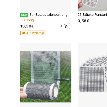
Stil-Set, ausziehbar, ungefähre Länge. Vorhangstange von 120-220 cm Ø16mm, Komplettset inkl. Ringen mit Klapphaken und Montagezubehör
NEW
38 übrig
3,58€
13,30€
4-5 Werktage