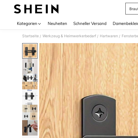
Brau
Use up 
Kategorien
Neuheiten
Schneller Versand
Damenbeklei
Startseite
Werkzeug & Heimwerkerbedarf
Hartwaren
Fensterb
/
/
/