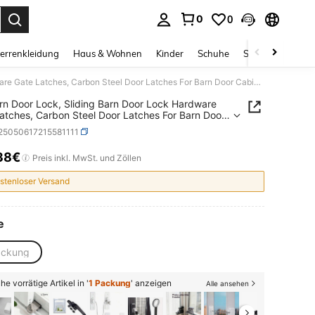
0
0
ess Enter to select.
errenkleidung
Haus & Wohnen
Kinder
Schuhe
Schmuck & Acces
2 C Barn Door Lock, Sliding Barn Door Lock Hardware Gate Latches, Carbon Steel Door Latches For Barn Door Cabinet Window Closet Door, Black
rn Door Lock, Sliding Barn Door Lock Hardware
atches, Carbon Steel Door Latches For Barn Door
t Window Closet Door, Black
r25050617215581111
38€
ICE AND AVAILABILITY
Preis inkl. MwSt. und Zöllen
stenloser Versand
e
ackung
he vorrätige Artikel in '
1 Packung
' anzeigen
Alle ansehen