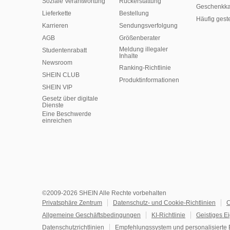
Soziale Verantwortung
Rückerstattung
Geschenkka
Lieferkette
Bestellung
Häufig gest
Karrieren
Sendungsverfolgung
AGB
Größenberater
Meldung illegaler
Studentenrabatt
Inhalte
Newsroom
Ranking-Richtlinie
SHEIN CLUB
​Produktinformationen
SHEIN VIP
Gesetz über digitale
Dienste
Eine Beschwerde
einreichen
©2009-2026 SHEIN Alle Rechte vorbehalten
Privatsphäre Zentrum
Datenschutz- und Cookie-Richtlinien
C
Allgemeine Geschäftsbedingungen
KI-Richtlinie
Geistiges E
Datenschutzrichtlinien
Empfehlungssystem und personalisierte 