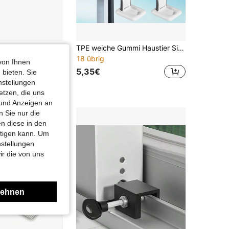
Schüco chamber gearbox with malfunction lock FBS DIN left right 253136 253134-
TPE weiche Gummi Haustier Sicherheits-Schiebefenster-Sperre ohne Werkzeug, verhindert Einklemmen, geeignet für Küchenschränke Zuhause
18 übrig
von Ihnen
5,35€
 bieten. Sie
nstellungen
etzen, die uns
 und Anzeigen an
 Sie nur die
n diese in den
htigen kann. Um
nstellungen
ir die von uns
lehnen