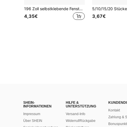
196 Zoll selbstklebende Fenster- und Türnetz-Reparaturfolie, geeignet zum Reparieren von Moskitonetzen, einfach anzubringen, nicht wasserdicht - zum Reparieren von Löchern und Rissen
4,35€
3,67€
SHEIN-
HILFE &
KUNDENDI
INFORMATIONEN
UNTERSTÜTZUNG
Kontakt
Impressum
Versand-Info
Zahlung & S
Über SHEIN
Widerruf/Rückgabe
Bonuspunkt