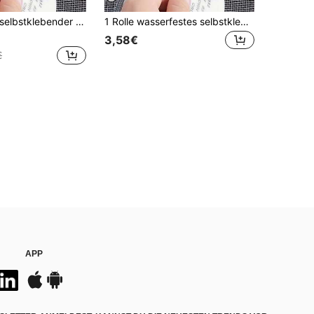
eparaturflicken, Badezimmer-Bodenabfluss-Abdeckung, Dorm-Tür/Vorhang-Insektennetz-Flicken, starker Klebstoff-Reparaturband, geeignet für beschädigte Bildschirme, schwarz, zur Reparatur von Löchern oder Rissen in Fenster- und Türbildschirmen, selbstklebend, zum Befestigen von Moskitonetzen und Reparieren von Fensterbildschirmen
1 Rolle wasserfestes selbstklebendes Fenternetz-Reparaturband, Mückennetz-Reparaturband, Einweg-Bodenablaufabdecknetz-Aufkleber, selbstklebendes Reparaturpatch für Wasser-Lecks an Tür/Fenster, Badezimmer-Ablaufabdeckung, Anti-Insektennetz-Patch für Schlafsaal-Tür/Vorhang, starkes Klebeband zum Reparieren, geeignet für beschädigte Bildschirme, schwarz, zum Reparieren von Löchern oder Rissen in Bildschirmfenstern und -türen, selbstklebend, zum Reparieren von Mückennetzen und Fensterbildschirmen
3,58€
€
APP