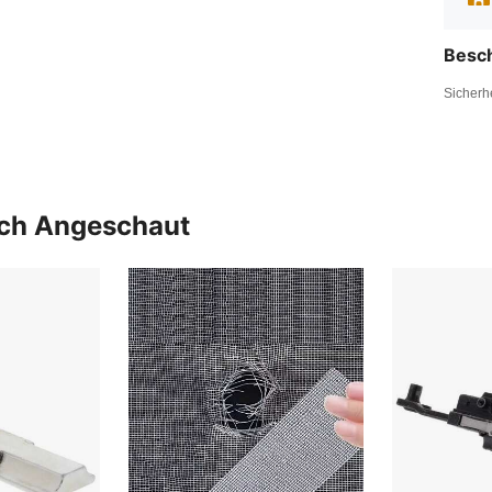
Besc
Sicherh
uch Angeschaut